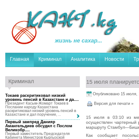
жизнь не сахар...
Главная
Криминал
Аналитика
Новости
Тр
Криминал
15 июля планирует
Опубликовано 15 июля, 2
Токаев раскритиковал низкий
уровень пенсий в Казахстане и да...
.
Президент Касым-Жомарт Токаев в
Версия для печати »
Послании народу Казахстана
раскритиковал низкий уровень пенсий в
Казахстане и дал поручение, ...
15 июля в 03:10 из ме
Первый зампред Данияр
осуществлен чартерный 
Амангельдиев обсудил с Послом
маршруту Стамбул—Бишк
Великобр...
.
Первый заместитель Председателя
Как сообщает посольс
Кабинета Министров Кыргызской