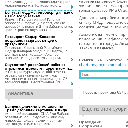
чартерным рейсом будет
Республики Данияр Амангельдиев принял
заявки через электр
Чрезвычайного и Полномочного ...
генконсульство КР в Стам
Депутат Госдумы опроверг данные о
ДТП с его участием...
.
Данным авиарейсом так
Депутат Госдумы Андрей Гурулев
списку МИД, подавших св
опроверг информацию о том, что его
автомобиль попал в ДТП в Забайкальском
следующих транзитом чер
крае. Утром он опубликовал ...
Авиабилеты можно при
Президент Садыр Жапаров
приложении в офисах ав
поздравил кыргызстанцев с
находятся в городах Анк
праздником...
.
Президент Кыргызской Республики
Таксим и Кадыкөй).
Садыр Жапаров сегодня, 21 марта, на
Центральной площади «Ала-Тоо»
выступил с поздравительной речью ...
Ссылка на новость:
charternyj-rejs-stambul-bi
Двухлетний российский ребенок
отравился тяжелым наркотиком и...
.
В Екатеринбурге двухлетний ребенок
отравился тяжелым наркотиком
метадоном и попал в реанимацию. Об
этом сообщил Telegram-канал Ural ...
Новость прочитана 637 ра
Аналитика
Байдена уличили в оставлении
Еще из этой рубри
Трампу горячей картошки в виде ...
.
Уходящий президент США Джо Байден
оставил избранному американскому
лидеру Дональду Трампу «горячую
Президент
картошку» в виде конфликта ...
Сооронбай