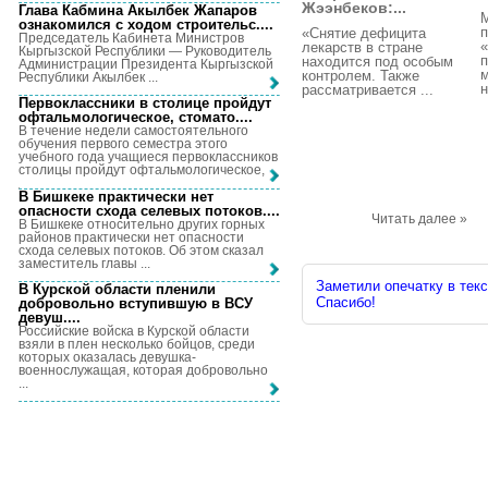
Жээнбеков:...
Глава Кабмина Акылбек Жапаров
ознакомился с ходом строительс...
.
п
«Снятие дефицита
Председатель Кабинета Министров
лекарств в стране
Кыргызской Республики — Руководитель
п
находится под особым
Администрации Президента Кыргызской
м
контролем. Также
Республики Акылбек ...
н
рассматривается ...
Первоклассники в столице пройдут
офтальмологическое, стомато...
.
В течение недели самостоятельного
обучения первого семестра этого
учебного года учащиеся первоклассников
столицы пройдут офтальмологическое, ...
В Бишкеке практически нет
опасности схода селевых потоков...
.
Читать далее »
В Бишкеке относительно других горных
районов практически нет опасности
схода селевых потоков. Об этом сказал
заместитель главы ...
Заметили опечатку в текс
В Курской области пленили
Спасибо!
добровольно вступившую в ВСУ
девуш...
.
Российские войска в Курской области
взяли в плен несколько бойцов, среди
которых оказалась девушка-
военнослужащая, которая добровольно
...