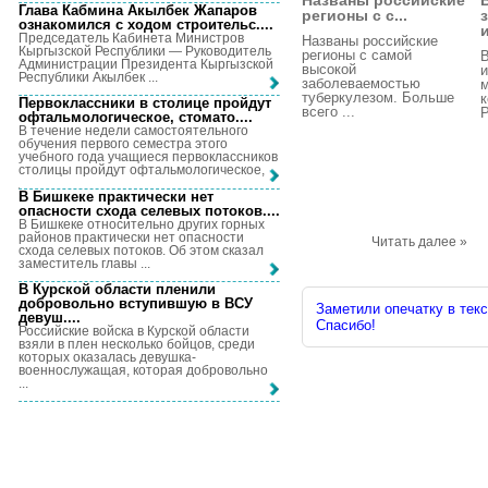
Названы российские
Глава Кабмина Акылбек Жапаров
регионы с с...
ознакомился с ходом строительс...
.
Председатель Кабинета Министров
Названы российские
Кыргызской Республики — Руководитель
регионы с самой
В
Администрации Президента Кыргызской
высокой
и
Республики Акылбек ...
заболеваемостью
м
туберкулезом. Больше
к
Первоклассники в столице пройдут
всего ...
Р
офтальмологическое, стомато...
.
В течение недели самостоятельного
обучения первого семестра этого
учебного года учащиеся первоклассников
столицы пройдут офтальмологическое, ...
В Бишкеке практически нет
опасности схода селевых потоков...
.
В Бишкеке относительно других горных
районов практически нет опасности
Читать далее »
схода селевых потоков. Об этом сказал
заместитель главы ...
В Курской области пленили
добровольно вступившую в ВСУ
Заметили опечатку в текс
девуш...
.
Спасибо!
Российские войска в Курской области
взяли в плен несколько бойцов, среди
которых оказалась девушка-
военнослужащая, которая добровольно
...