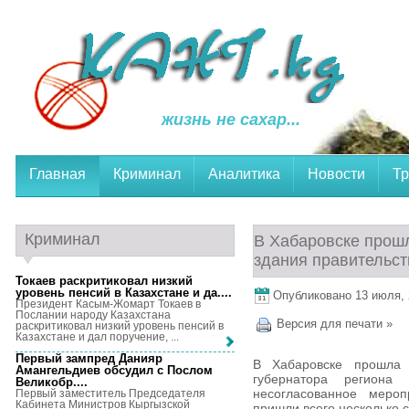
жизнь не сахар...
Главная
Криминал
Аналитика
Новости
Тр
Криминал
В Хабаровске прошл
здания правительст
Токаев раскритиковал низкий
уровень пенсий в Казахстане и да...
.
Опубликовано 13 июля, 2
Президент Касым-Жомарт Токаев в
Послании народу Казахстана
Версия для печати »
раскритиковал низкий уровень пенсий в
Казахстане и дал поручение, ...
Первый зампред Данияр
В Хабаровске прошла 
Амангельдиев обсудил с Послом
губернатора региона
Великобр...
.
несогласованное мер
Первый заместитель Председателя
Кабинета Министров Кыргызской
пришли всего несколько с