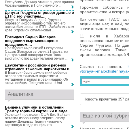
Республики Данияр Амангельдиев принял
Чрезвычайного и Полномочного ...
Горожане собрались 
правительства и вскоре 
Депутат Госдумы опроверг данные о
ДТП с его участием...
.
Как отмечает ТАСС, хо
Депутат Госдумы Андрей Гурулев
опроверг информацию о том, что его
акции еще нет, в ней, 
автомобиль попал в ДТП в Забайкальском
значительно меньше люде
крае. Утром он опубликовал ...
11 июля в Хабаровс
Президент Садыр Жапаров
несогласованные митинги
поздравил кыргызстанцев с
праздником...
.
Сергея Фургала. По да
Президент Кыргызской Республики
тысяч человек. Такж
Садыр Жапаров сегодня, 21 марта, на
организованы командой Ф
Центральной площади «Ала-Тоо»
выступил с поздравительной речью ...
Двухлетний российский ребенок
Ссылка на новость:
отравился тяжелым наркотиком и...
.
vtoraya-i-malochislennaya-
В Екатеринбурге двухлетний ребенок
отравился тяжелым наркотиком
метадоном и попал в реанимацию. Об
этом сообщил Telegram-канал Ural ...
Аналитика
Новость прочитана 357 ра
Байдена уличили в оставлении
Трампу горячей картошки в виде ...
.
Уходящий президент США Джо Байден
Еще из этой рубри
оставил избранному американскому
лидеру Дональду Трампу «горячую
картошку» в виде конфликта ...