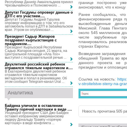
Республики Данияр Амангельдиев принял
границе построено уж
Чрезвычайного и Полномочного ...
анонсировал, что к концу
Депутат Госдумы опроверг данные о
Ранее сообщалось, что
ДТП с его участием...
.
финансирование ряда п
Депутат Госдумы Андрей Гурулев
опроверг информацию о том, что его
высвобожденные деньг
автомобиль попал в ДТП в Забайкальском
Мексикой. Глава Пентаг
крае. Утром он опубликовал ...
около 545 миллионов до
Президент Садыр Жапаров
числе зарубежные пр
поздравил кыргызстанцев с
планировалось реализов
праздником...
.
странах Европы.
Президент Кыргызской Республики
Садыр Жапаров сегодня, 21 марта, на
Возведение заграждения 
Центральной площади «Ала-Тоо»
выступил с поздравительной речью ...
обещаний Трампа во вре
данного проекта не 
Двухлетний российский ребенок
президентом и оппозицио
отравился тяжелым наркотиком и...
.
В Екатеринбурге двухлетний ребенок
отравился тяжелым наркотиком
метадоном и попал в реанимацию. Об
Ссылка на новость:
https
этом сообщил Telegram-канал Ural ...
v-stroitelstve-steny-na-gra
Аналитика
Байдена уличили в оставлении
Трампу горячей картошки в виде ...
.
Новость прочитана 505 ра
Уходящий президент США Джо Байден
оставил избранному американскому
лидеру Дональду Трампу «горячую
картошку» в виде конфликта ...