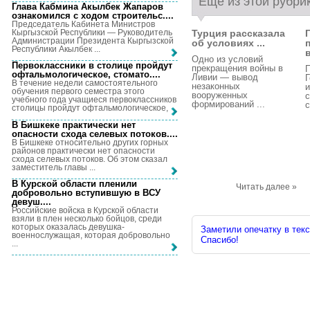
Еще из этой рубри
Глава Кабмина Акылбек Жапаров
ознакомился с ходом строительс...
.
Председатель Кабинета Министров
Кыргызской Республики — Руководитель
Турция рассказала
Администрации Президента Кыргызской
об условиях ...
Республики Акылбек ...
в
Одно из условий
Первоклассники в столице пройдут
прекращения войны в
офтальмологическое, стомато...
.
Ливии — вывод
Г
В течение недели самостоятельного
незаконных
обучения первого семестра этого
вооруженных
с
учебного года учащиеся первоклассников
формирований ...
с
столицы пройдут офтальмологическое, ...
В Бишкеке практически нет
опасности схода селевых потоков...
.
В Бишкеке относительно других горных
районов практически нет опасности
схода селевых потоков. Об этом сказал
заместитель главы ...
В Курской области пленили
Читать далее »
добровольно вступившую в ВСУ
девуш...
.
Российские войска в Курской области
взяли в плен несколько бойцов, среди
которых оказалась девушка-
Заметили опечатку в текс
военнослужащая, которая добровольно
Спасибо!
...