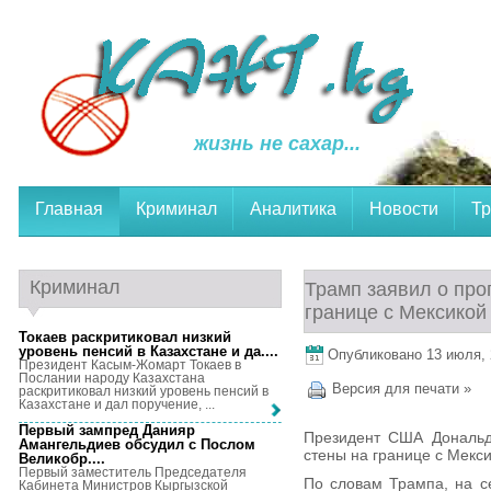
жизнь не сахар...
Главная
Криминал
Аналитика
Новости
Тр
Криминал
Трамп заявил о про
границе с Мексикой
Токаев раскритиковал низкий
уровень пенсий в Казахстане и да...
.
Опубликовано 13 июля, 2
Президент Касым-Жомарт Токаев в
Послании народу Казахстана
Версия для печати »
раскритиковал низкий уровень пенсий в
Казахстане и дал поручение, ...
Первый зампред Данияр
Президент США Дональд 
Амангельдиев обсудил с Послом
стены на границе с Мекси
Великобр...
.
Первый заместитель Председателя
По словам Трампа, на с
Кабинета Министров Кыргызской