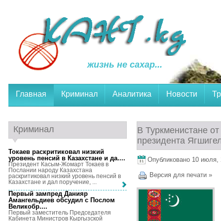
жизнь не сахар...
Главная
Криминал
Аналитика
Новости
Тр
Криминал
В Туркменистане от
президента Ягшиге
Токаев раскритиковал низкий
уровень пенсий в Казахстане и да...
.
Опубликовано 10 июля, 2
Президент Касым-Жомарт Токаев в
Послании народу Казахстана
Версия для печати »
раскритиковал низкий уровень пенсий в
Казахстане и дал поручение, ...
Первый зампред Данияр
Амангельдиев обсудил с Послом
Великобр...
.
Первый заместитель Председателя
Кабинета Министров Кыргызской