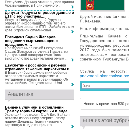
Республики Данияр Амангельдиев принял
Чрезвычайного и Полномочного ...
Депутат Госдумы опроверг данные о
ДТП с его участием...
.
Другой источник turkmen
Депутат Госдумы Андрей Гурулев
Я. Какаева.
опроверг информацию о том, что его
автомобиль попал в ДТП в Забайкальском
Есть информация, что по
крае. Утром он опубликовал ...
Ягшигельды Какаев 
Президент Садыр Жапаров
Государственного аг
поздравил кыргызстанцев с
праздником...
.
углеводородных ресурсо
Президент Кыргызской Республики
2017 года был замести
Садыр Жапаров сегодня, 21 марта, на
нефтегазовым вопроса
Центральной площади «Ала-Тоо»
выступил с поздравительной речью ...
советником Гурбангулы 
Двухлетний российский ребенок
отравился тяжелым наркотиком и...
.
Ссылка на новост
В Екатеринбурге двухлетний ребенок
pnevmonii-skonchalsya-sov
отравился тяжелым наркотиком
метадоном и попал в реанимацию. Об
этом сообщил Telegram-канал Ural ...
Аналитика
Новость прочитана 530 ра
Байдена уличили в оставлении
Трампу горячей картошки в виде ...
.
Уходящий президент США Джо Байден
оставил избранному американскому
Еще из этой рубри
лидеру Дональду Трампу «горячую
картошку» в виде конфликта ...