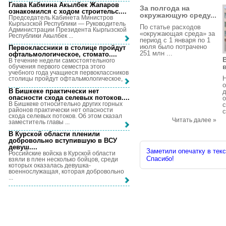
Глава Кабмина Акылбек Жапаров
За полгода на
ознакомился с ходом строительс...
.
окружающую среду...
Председатель Кабинета Министров
Кыргызской Республики — Руководитель
По статье расходов
Администрации Президента Кыргызской
«окружающая среда» за
Республики Акылбек ...
период с 1 января по 1
июля было потрачено
Первоклассники в столице пройдут
251 млн ...
офтальмологическое, стомато...
.
В течение недели самостоятельного
обучения первого семестра этого
учебного года учащиеся первоклассников
Н
столицы пройдут офтальмологическое, ...
о
В Бишкеке практически нет
опасности схода селевых потоков...
.
о
В Бишкеке относительно других горных
с
районов практически нет опасности
с
схода селевых потоков. Об этом сказал
Читать далее »
заместитель главы ...
В Курской области пленили
добровольно вступившую в ВСУ
девуш...
.
Заметили опечатку в текс
Российские войска в Курской области
Спасибо!
взяли в плен несколько бойцов, среди
которых оказалась девушка-
военнослужащая, которая добровольно
...