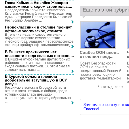
Глава Кабмина Акылбек Жапаров
ознакомился с ходом строительс...
.
Еще из этой рубри
Председатель Кабинета Министров
Кыргызской Республики — Руководитель
Администрации Президента Кыргызской
Республики Акылбек ...
Первоклассники в столице пройдут
офтальмологическое, стомато...
.
В течение недели самостоятельного
обучения первого семестра этого
учебного года учащиеся первоклассников
столицы пройдут офтальмологическое, ...
В Бишкеке практически нет
Совбез ООН вновь
опасности схода селевых потоков...
.
отклонил пред...
В Бишкеке относительно других горных
районов практически нет опасности
Совет Безопасности
В
схода селевых потоков. Об этом сказал
ООН не принял
заместитель главы ...
предложенный Россией
проект резолюции о
п
В Курской области пленили
доставке гуманитарной
м
добровольно вступившую в ВСУ
...
д
девуш...
.
Читать далее »
Российские войска в Курской области
взяли в плен несколько бойцов, среди
которых оказалась девушка-
военнослужащая, которая добровольно
...
Заметили опечатку в текс
Спасибо!