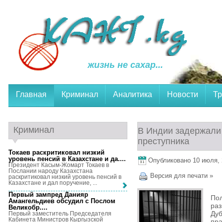
жизнь не сахар...
Главная
Криминал
Аналитика
Новости
Тр
Криминал
В Индии задержали
преступника
Токаев раскритиковал низкий
уровень пенсий в Казахстане и да...
.
Опубликовано 10 июля, 2
Президент Касым-Жомарт Токаев в
Послании народу Казахстана
Версия для печати »
раскритиковал низкий уровень пенсий в
Казахстане и дал поручение, ...
Первый зампред Данияр
По
Амангельдиев обсудил с Послом
ра
Великобр...
.
Ду
Первый заместитель Председателя
Кабинета Министров Кыргызской
пра