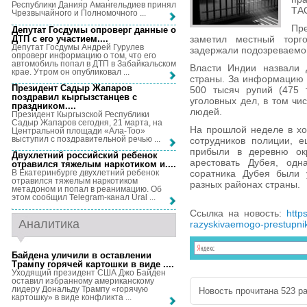
Республики Данияр Амангельдиев принял
ТАС
Чрезвычайного и Полномочного ...
Пр
Депутат Госдумы опроверг данные о
ДТП с его участием...
.
заметил местный торг
Депутат Госдумы Андрей Гурулев
задержали подозреваемо
опроверг информацию о том, что его
автомобиль попал в ДТП в Забайкальском
Власти Индии назвали 
крае. Утром он опубликовал ...
страны. За информацию 
Президент Садыр Жапаров
500 тысяч рупий (475 
поздравил кыргызстанцев с
уголовных дел, в том чи
праздником...
.
людей.
Президент Кыргызской Республики
Садыр Жапаров сегодня, 21 марта, на
На прошлой неделе в хо
Центральной площади «Ала-Тоо»
выступил с поздравительной речью ...
сотрудников полиции, 
прибыли в деревню окр
Двухлетний российский ребенок
арестовать Дубея, одн
отравился тяжелым наркотиком и...
.
соратника Дубея были 
В Екатеринбурге двухлетний ребенок
отравился тяжелым наркотиком
разных районах страны.
метадоном и попал в реанимацию. Об
этом сообщил Telegram-канал Ural ...
Ссылка на новость:
http
Аналитика
razyskivaemogo-prestupni
Байдена уличили в оставлении
Трампу горячей картошки в виде ...
.
Уходящий президент США Джо Байден
оставил избранному американскому
лидеру Дональду Трампу «горячую
Новость прочитана 523 ра
картошку» в виде конфликта ...