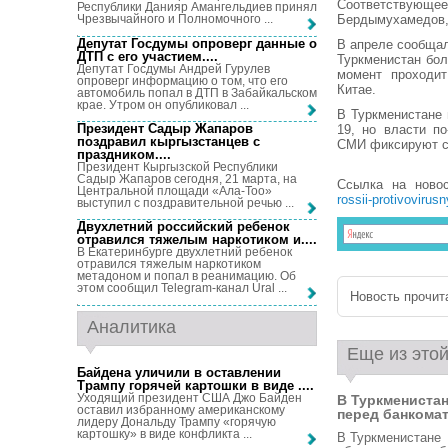
Соответствующее
Республики Данияр Амангельдиев принял
Бердымухамедов,
Чрезвычайного и Полномочного ...
Депутат Госдумы опроверг данные о
В апреле сообщал
ДТП с его участием...
.
Туркменистан бол
Депутат Госдумы Андрей Гурулев
момент проходит
опроверг информацию о том, что его
Китае.
автомобиль попал в ДТП в Забайкальском
крае. Утром он опубликовал ...
В Туркменистане
Президент Садыр Жапаров
19, но власти п
поздравил кыргызстанцев с
СМИ фиксируют с
праздником...
.
Президент Кыргызской Республики
Садыр Жапаров сегодня, 21 марта, на
Ссылка на ново
Центральной площади «Ала-Тоо»
rossii-protivovirus
выступил с поздравительной речью ...
Двухлетний российский ребенок
отравился тяжелым наркотиком и...
.
В Екатеринбурге двухлетний ребенок
отравился тяжелым наркотиком
метадоном и попал в реанимацию. Об
этом сообщил Telegram-канал Ural ...
Новость прочита
Аналитика
Еще из этой
Байдена уличили в оставлении
Трампу горячей картошки в виде ...
.
Уходящий президент США Джо Байден
В Туркмениста
оставил избранному американскому
перед банкомат.
лидеру Дональду Трампу «горячую
картошку» в виде конфликта ...
В Туркменистане