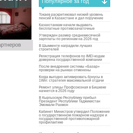
Популярное за год
Токаев раскритиковал низкий уровень
пенсий в Казахстане и дал поручение
Казахстанкам начали выдавать
бесплатные противозачаточные
Утвержден размер среднемесячной
зарплаты по регионам на 2026 год
артнеров
В Шымкенте наградили лучших
строителей
Регистрация телефонов по IMEI-кодам
доверена государственной компании
После внедрения системы «Базар»
проверки на рынках отменены
Когда выгодно активировать бонусы в
1Win: стратегия максимальной отдачи
Ремонт улицы Профсоюзная в Бишкеке
начнется в 2026 году
В Кыргызскую Республику прибыл
Президент Республики Таджикистан
Эмомали Рахмон
Кабинет Министров утвердил Положение
о государственном пожарном надзоре и
государственной противопожарной
профилактике