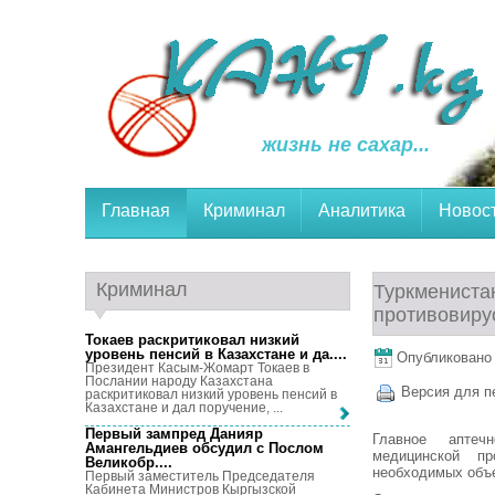
жизнь не сахар...
Главная
Криминал
Аналитика
Новос
Криминал
Туркменистан
противовиру
Токаев раскритиковал низкий
уровень пенсий в Казахстане и да...
.
Опубликовано 9
Президент Касым-Жомарт Токаев в
Послании народу Казахстана
Версия для п
раскритиковал низкий уровень пенсий в
Казахстане и дал поручение, ...
Первый зампред Данияр
Главное аптеч
Амангельдиев обсудил с Послом
медицинской п
Великобр...
.
необходимых объ
Первый заместитель Председателя
Кабинета Министров Кыргызской