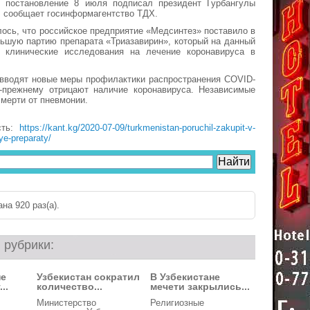
 постановление 8 июля подписал президент Гурбангулы
 сообщает госинформагентство ТДХ.
ось, что российское предприятие «Медсинтез» поставило в
ьшую партию препарата «Триазавирин», который на данный
 клинические исследования на лечение коронавируса в
 вводят новые меры профилактики распространения COVID-
о-прежнему отрицают наличие коронавируса. Независимые
мерти от пневмонии.
сть:
https://kant.kg/2020-07-09/turkmenistan-poruchil-zakupit-v-
nye-preparaty/
на 920 раз(a).
 рубрики:
не
Узбекистан сократил
В Узбекистане
..
количество...
мечети закрылись...
Министерство
Религиозные