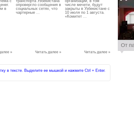
лема с
транспорта Узбекистана
организации, в том
енег.
опровергло сообщения в
числе мечети, будут
ми в
социальных сетях, что
закрыты в Узбекистане с
чартерные ...
10 июля по 1 августа.
«Комитет ...
От п
далее »
Читать далее »
Читать далее »
ку в тексте. Выделите ее мышкой и нажмите Ctrl + Enter.