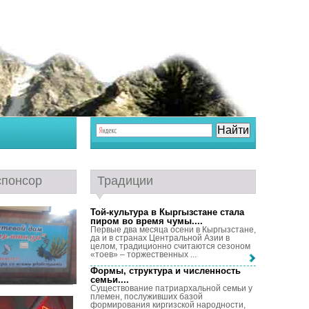
спонсор
Традиции
Той-культура в Кыргызстане стала
пиром во время чумы...
.
Первые два месяца осени в Кыргызстане,
да и в странах Центральной Азии в
целом, традиционно считаются сезоном
«тоев» – торжественных ...
Формы, структура и численность
семьи...
.
Существование патриархальной семьи у
племен, послуживших базой
формирования киргизской народности,