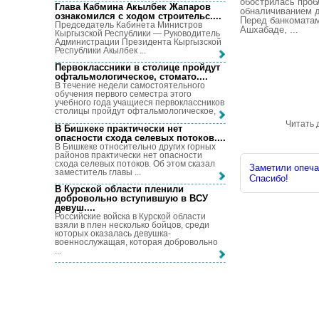
обострилась проб
Глава Кабмина Акылбек Жапаров
обналичиванием д
ознакомился с ходом строительс...
.
Перед банкомата
Председатель Кабинета Министров
Ашхабаде, ...
Кыргызской Республики — Руководитель
Администрации Президента Кыргызской
Республики Акылбек ...
Первоклассники в столице пройдут
офтальмологическое, стомато...
.
В течение недели самостоятельного
обучения первого семестра этого
учебного года учащиеся первоклассников
столицы пройдут офтальмологическое, ...
Читать 
В Бишкеке практически нет
опасности схода селевых потоков...
.
В Бишкеке относительно других горных
районов практически нет опасности
схода селевых потоков. Об этом сказал
Заметили опечат
заместитель главы ...
Спасибо!
В Курской области пленили
добровольно вступившую в ВСУ
девуш...
.
Российские войска в Курской области
взяли в плен несколько бойцов, среди
которых оказалась девушка-
военнослужащая, которая добровольно
...