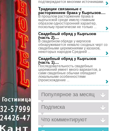
подтверждается многими источниками. ...
Традиции связанные с
расторжением брака у Кыргызов...
.
В прошлом расторжение брака в
кыргызской среде имело главным
образом односторонний характер,
поскольку практически не только ...
Свадебный обряд у Кыргызов
(часть 2)...
.
В свадебном обряде у киргизов
обнаруживается немало сходных черт со
свадебными церемониями у казахов,
некоторых народов Средней ...
Свадебный обряд у Кыргызов
(часть 1)...
.
Последовательность свадебных
церемоний имеет много вариантов, а
сами свадебные обычаи обладают
локальными особенностями
(происхождение ...
Популярное за месяц
Подписка
Что комментируют