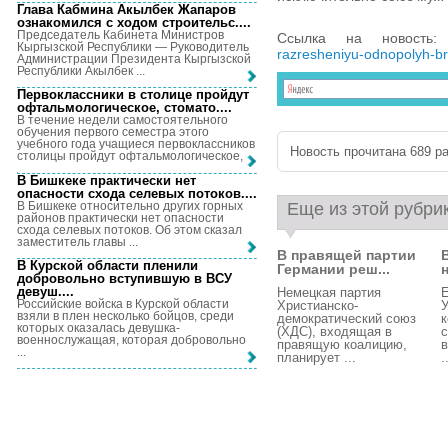
Глава Кабмина Акылбек Жапаров
ознакомился с ходом строительс...
.
Председатель Кабинета Министров
Ссылка на новость
Кыргызской Республики — Руководитель
razresheniyu-odnopolyh-br
Администрации Президента Кыргызской
Республики Акылбек ...
Первоклассники в столице пройдут
офтальмологическое, стомато...
.
В течение недели самостоятельного
обучения первого семестра этого
учебного года учащиеся первоклассников
Новость прочитана 689 ра
столицы пройдут офтальмологическое, ...
В Бишкеке практически нет
опасности схода селевых потоков...
.
В Бишкеке относительно других горных
Еще из этой рубри
районов практически нет опасности
схода селевых потоков. Об этом сказал
заместитель главы ...
В правящей партии
В Курской области пленили
Германии реш...
добровольно вступившую в ВСУ
девуш...
.
Немецкая партия
Е
Российские войска в Курской области
Христианско-
У
взяли в плен несколько бойцов, среди
демократический союз
к
которых оказалась девушка-
(ХДС), входящая в
с
военнослужащая, которая добровольно
правящую коалицию,
в
...
планирует ...
.