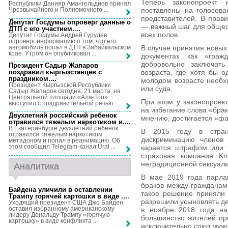
Теперь законопроект 
Республики Данияр Амангельдиев принял
поставлены на голосов
Чрезвычайного и Полномочного ...
представителей. В прави
Депутат Госдумы опроверг данные о
— важный шаг для общес
ДТП с его участием...
.
всех полов.
Депутат Госдумы Андрей Гурулев
опроверг информацию о том, что его
автомобиль попал в ДТП в Забайкальском
В случае принятия новых
крае. Утром он опубликовал ...
документах как «гражд
добровольно заключать
Президент Садыр Жапаров
поздравил кыргызстанцев с
возраста, где хотя бы 
праздником...
.
молодом возрасте необх
Президент Кыргызской Республики
или суда.
Садыр Жапаров сегодня, 21 марта, на
Центральной площади «Ала-Тоо»
При этом у законопроек
выступил с поздравительной речью ...
на избегание слова «бра
Двухлетний российский ребенок
мнению, достигается «фа
отравился тяжелым наркотиком и...
.
В Екатеринбурге двухлетний ребенок
В 2015 году в стран
отравился тяжелым наркотиком
дискриминацию членов 
метадоном и попал в реанимацию. Об
этом сообщил Telegram-канал Ural ...
карается штрафом или 
страховая компания Kru
нетрадиционной сексуаль
Аналитика
В мае 2019 года парла
браков между гражданами
Байдена уличили в оставлении
такое решение приняли 
Трампу горячей картошки в виде ...
.
разрешили усыновлять де
Уходящий президент США Джо Байден
оставил избранному американскому
в ноябре 2018 года на
лидеру Дональду Трампу «горячую
большинство жителей про
картошку» в виде конфликта ...
исключительно союз муж