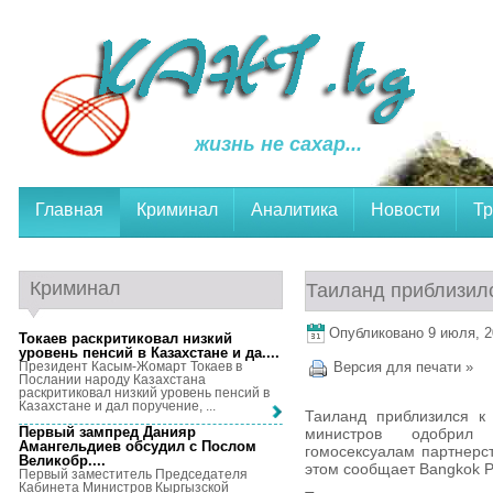
жизнь не сахар...
Главная
Криминал
Аналитика
Новости
Тр
Криминал
Таиланд приблизил
Опубликовано 9 июля, 20
Токаев раскритиковал низкий
уровень пенсий в Казахстане и да...
.
Президент Касым-Жомарт Токаев в
Версия для печати »
Послании народу Казахстана
раскритиковал низкий уровень пенсий в
Казахстане и дал поручение, ...
Таиланд приблизился к
Первый зампред Данияр
министров одобрил 
Амангельдиев обсудил с Послом
гомосексуалам партнерст
Великобр...
.
этом сообщает Bangkok P
Первый заместитель Председателя
Кабинета Министров Кыргызской