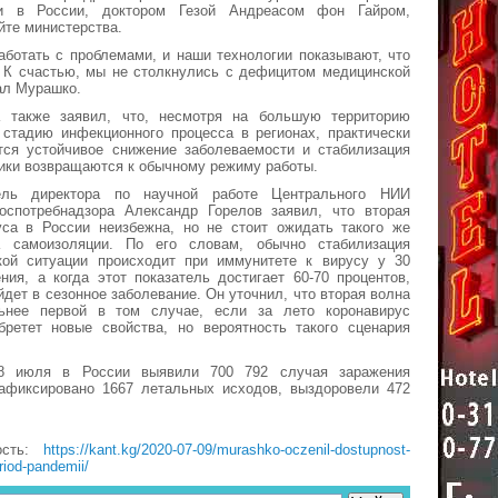
и в России, доктором Гезой Андреасом фон Гайром,
йте министерства.
ботать с проблемами, и наши технологии показывают, что
 К счастью, мы не столкнулись с дефицитом медицинской
ал Мурашко.
 также заявил, что, несмотря на большую территорию
 стадию инфекционного процесса в регионах, практически
тся устойчивое снижение заболеваемости и стабилизация
ники возвращаются к обычному режиму работы.
ель директора по научной работе Центрального НИИ
оспотребнадзора Александр Горелов заявил, что вторая
уса в России неизбежна, но не стоит ожидать такого же
а самоизоляции. По его словам, обычно стабилизация
кой ситуации происходит при иммунитете к вирусу у 30
ния, а когда этот показатель достигает 60-70 процентов,
йдет в сезонное заболевание. Он уточнил, что вторая волна
ьнее первой в том случае, если за лето коронавирус
бретет новые свойства, но вероятность такого сценария
 июля в России выявили 700 792 случая заражения
зафиксировано 1667 летальных исходов, выздоровели 472
ость:
https://kant.kg/2020-07-09/murashko-oczenil-dostupnost-
iod-pandemii/