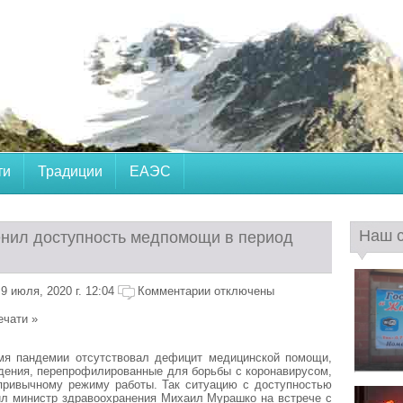
ти
Традиции
ЕАЭС
Наш 
нил доступность медпомощи в период
 июля, 2020 г. 12:04
Комментарии отключены
ечати »
мя пандемии отсутствовал дефицит медицинской помощи,
дения, перепрофилированные для борьбы с коронавирусом,
привычному режиму работы. Так ситуацию с доступностью
л министр здравоохранения Михаил Мурашко на встрече с