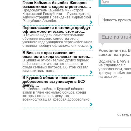
Глава Кабмина Акылбек Жапаров
ознакомился с ходом строительс...
.
Председатель Кабинета Министров
Кыргызской Республики — Руководитель
Администрации Президента Кыргызской
Новость прочита
Республики Акылбек ...
Первоклассники в столице пройдут
офтальмологическое, стомато...
.
В течение недели самостоятельного
Еще из этой
обучения первого семестра этого
учебного года учащиеся первоклассников
столицы пройдут офтальмологическое, ...
Россиянин на 
В Бишкеке практически нет
заехал на тро...
опасности схода селевых потоков...
.
В Бишкеке относительно других горных
Водитель BMW в 
районов практически нет опасности
не справился с
схода селевых потоков. Об этом сказал
управлением, зае
заместитель главы ...
тротуар и сбил ж
на шестом ...
В Курской области пленили
добровольно вступившую в ВСУ
девуш...
.
Российские войска в Курской области
взяли в плен несколько бойцов, среди
которых оказалась девушка-
военнослужащая, которая добровольно
...
Читать 