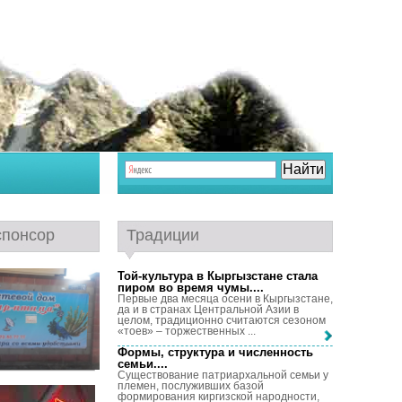
спонсор
Традиции
Той-культура в Кыргызстане стала
пиром во время чумы...
.
Первые два месяца осени в Кыргызстане,
да и в странах Центральной Азии в
целом, традиционно считаются сезоном
«тоев» – торжественных ...
Формы, структура и численность
семьи...
.
Существование патриархальной семьи у
племен, послуживших базой
формирования киргизской народности,