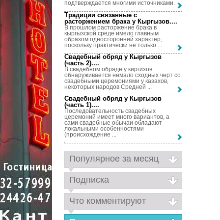
подтверждается многими источниками. ...
Традиции связанные с
расторжением брака у Кыргызов...
.
В прошлом расторжение брака в
кыргызской среде имело главным
образом односторонний характер,
поскольку практически не только ...
Свадебный обряд у Кыргызов
(часть 2)...
.
В свадебном обряде у киргизов
обнаруживается немало сходных черт со
свадебными церемониями у казахов,
некоторых народов Средней ...
Свадебный обряд у Кыргызов
(часть 1)...
.
Последовательность свадебных
церемоний имеет много вариантов, а
сами свадебные обычаи обладают
локальными особенностями
(происхождение ...
Популярное за месяц
Подписка
Что комментируют