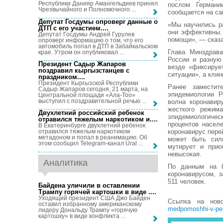
Республики Данияр Амангельдиев принял
послом Германи
Чрезвычайного и Полномочного ...
сообщается на са
Депутат Госдумы опроверг данные о
«Мы научились ра
ДТП с его участием...
.
они эффективны.
Депутат Госдумы Андрей Гурулев
помощи», — сказ
опроверг информацию о том, что его
автомобиль попал в ДТП в Забайкальском
Глава Минздрава
крае. Утром он опубликовал ...
России и разную
Президент Садыр Жапаров
везде «фиксируе
поздравил кыргызстанцев с
ситуации», а кли
праздником...
.
Президент Кыргызской Республики
Ранее заместит
Садыр Жапаров сегодня, 21 марта, на
эпидемиологии Р
Центральной площади «Ала-Тоо»
выступил с поздравительной речью ...
волна коронавир
жесткого режим
Двухлетний российский ребенок
эпидемиологичес
отравился тяжелым наркотиком и...
.
процентов населе
В Екатеринбурге двухлетний ребенок
коронавирус пере
отравился тяжелым наркотиком
метадоном и попал в реанимацию. Об
может быть сил
этом сообщил Telegram-канал Ural ...
мутирует и прио
невысокая.
Аналитика
По данным на 8
коронавирусом, 
511 человек.
Байдена уличили в оставлении
Трампу горячей картошки в виде ...
.
Уходящий президент США Джо Байден
Ссылка на нов
оставил избранному американскому
medpomoshhi-v-per
лидеру Дональду Трампу «горячую
картошку» в виде конфликта ...