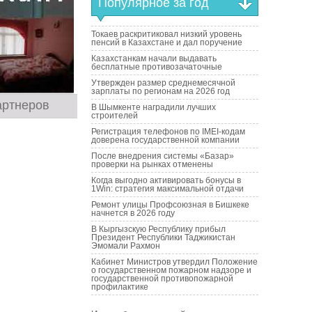
Популярное за год
Токаев раскритиковал низкий уровень
пенсий в Казахстане и дал поручение
Казахстанкам начали выдавать
бесплатные противозачаточные
Утвержден размер среднемесячной
зарплаты по регионам на 2026 год
артнеров
В Шымкенте наградили лучших
строителей
Регистрация телефонов по IMEI-кодам
доверена государственной компании
После внедрения системы «Базар»
проверки на рынках отменены
Когда выгодно активировать бонусы в
1Win: стратегия максимальной отдачи
Ремонт улицы Профсоюзная в Бишкеке
начнется в 2026 году
В Кыргызскую Республику прибыл
Президент Республики Таджикистан
Эмомали Рахмон
Кабинет Министров утвердил Положение
о государственном пожарном надзоре и
государственной противопожарной
профилактике