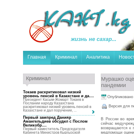
жизнь не сахар...
Главная
Криминал
Аналитика
Новос
Криминал
Мурашко оце
пандемии
Токаев раскритиковал низкий
уровень пенсий в Казахстане и да...
.
Опубликовано 9
Президент Касым-Жомарт Токаев в
Послании народу Казахстана
Версия для п
раскритиковал низкий уровень пенсий в
Казахстане и дал поручение, ...
Первый зампред Данияр
В России во вре
Амангельдиев обсудил с Послом
сейчас медучреж
Великобр...
.
возвращаются к 
Первый заместитель Председателя
медпомощи оцени
Кабинета Министров Кыргызской