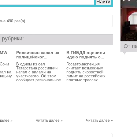
на 490 раз(a).
 рубрики:
От п
BMW
Россиянин напал на
В ГИБДД оценили
полицейског...
идею поднять с...
Сочи
В одном из сел
Госавтоинспекция
Татарстана россиянин
считает возможным
хал на
напал с вилами на
поднять скоростной
енщину
участкового. Об этом
лимит на российских
сообщает региональное
платных трассах ...
...
далее »
Читать далее »
Читать далее »