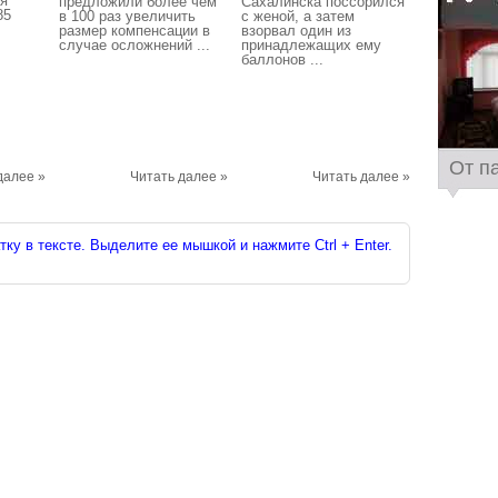
ия
предложили более чем
Сахалинска поссорился
85
в 100 раз увеличить
с женой, а затем
размер компенсации в
взорвал один из
случае осложнений ...
принадлежащих ему
баллонов ...
От п
далее »
Читать далее »
Читать далее »
ку в тексте. Выделите ее мышкой и нажмите Ctrl + Enter.