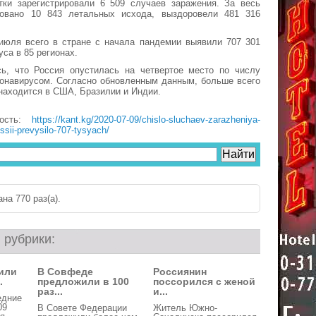
тки зарегистрировали 6 509 случаев заражения. За весь
овано 10 843 летальных исхода, выздоровели 481 316
июля всего в стране с начала пандемии выявили 707 301
са в 85 регионах.
ь, что Россия опустилась на четвертое место по числу
ронавирусом. Согласно обновленным данным, больше всего
аходится в США, Бразилии и Индии.
вость:
https://kant.kg/2020-07-09/chislo-sluchaev-zarazheniya-
ssii-prevysilo-707-tysyach/
на 770 раз(a).
 рубрики:
или
В Совфеде
Россиянин
.
предложили в 100
поссорился с женой
раз...
и...
едние
09
В Совете Федерации
Житель Южно-