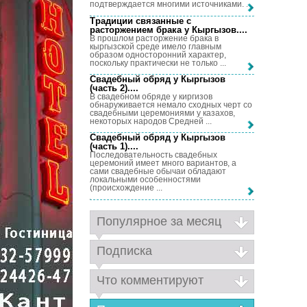
подтверждается многими источниками. ...
Традиции связанные с
расторжением брака у Кыргызов...
.
В прошлом расторжение брака в
кыргызской среде имело главным
образом односторонний характер,
поскольку практически не только ...
Свадебный обряд у Кыргызов
(часть 2)...
.
В свадебном обряде у киргизов
обнаруживается немало сходных черт со
свадебными церемониями у казахов,
некоторых народов Средней ...
Свадебный обряд у Кыргызов
(часть 1)...
.
Последовательность свадебных
церемоний имеет много вариантов, а
сами свадебные обычаи обладают
локальными особенностями
(происхождение ...
Популярное за месяц
Подписка
Что комментируют