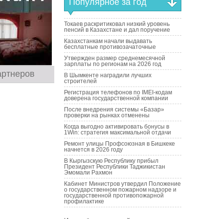
Популярное за год
Токаев раскритиковал низкий уровень
пенсий в Казахстане и дал поручение
Казахстанкам начали выдавать
бесплатные противозачаточные
Утвержден размер среднемесячной
зарплаты по регионам на 2026 год
артнеров
В Шымкенте наградили лучших
строителей
Регистрация телефонов по IMEI-кодам
доверена государственной компании
После внедрения системы «Базар»
проверки на рынках отменены
Когда выгодно активировать бонусы в
1Win: стратегия максимальной отдачи
Ремонт улицы Профсоюзная в Бишкеке
начнется в 2026 году
В Кыргызскую Республику прибыл
Президент Республики Таджикистан
Эмомали Рахмон
Кабинет Министров утвердил Положение
о государственном пожарном надзоре и
государственной противопожарной
профилактике