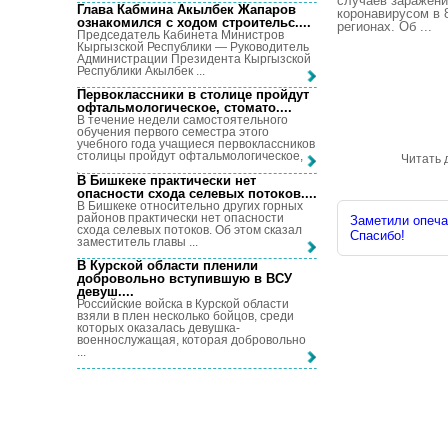
случаев заражен
Глава Кабмина Акылбек Жапаров
коронавирусом в 
ознакомился с ходом строительс...
.
регионах. Об ...
Председатель Кабинета Министров
Кыргызской Республики — Руководитель
Администрации Президента Кыргызской
Республики Акылбек ...
Первоклассники в столице пройдут
офтальмологическое, стомато...
.
В течение недели самостоятельного
обучения первого семестра этого
учебного года учащиеся первоклассников
столицы пройдут офтальмологическое, ...
Читать 
В Бишкеке практически нет
опасности схода селевых потоков...
.
В Бишкеке относительно других горных
районов практически нет опасности
Заметили опечат
схода селевых потоков. Об этом сказал
Спасибо!
заместитель главы ...
В Курской области пленили
добровольно вступившую в ВСУ
девуш...
.
Российские войска в Курской области
взяли в плен несколько бойцов, среди
которых оказалась девушка-
военнослужащая, которая добровольно
...