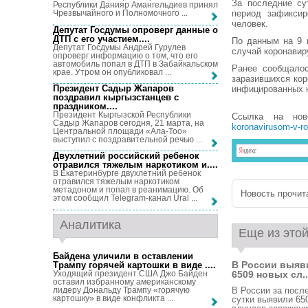
За последние су
Республики Данияр Амангельдиев принял
период зафиксир
Чрезвычайного и Полномочного ...
человек.
Депутат Госдумы опроверг данные о
ДТП с его участием...
.
По данным на 9 
Депутат Госдумы Андрей Гурулев
случай коронавиру
опроверг информацию о том, что его
автомобиль попал в ДТП в Забайкальском
Ранее сообщалос
крае. Утром он опубликовал ...
заразившихся ко
Президент Садыр Жапаров
инфицированных н
поздравил кыргызстанцев с
праздником...
.
Президент Кыргызской Республики
Ссылка на но
Садыр Жапаров сегодня, 21 марта, на
koronavirusom-v-ro
Центральной площади «Ала-Тоо»
выступил с поздравительной речью ...
Двухлетний российский ребенок
отравился тяжелым наркотиком и...
.
В Екатеринбурге двухлетний ребенок
отравился тяжелым наркотиком
метадоном и попал в реанимацию. Об
Новость прочита
этом сообщил Telegram-канал Ural ...
Аналитика
Еще из этой
Байдена уличили в оставлении
В России выяв
Трампу горячей картошки в виде ...
.
Уходящий президент США Джо Байден
6509 новых сл..
оставил избранному американскому
лидеру Дональду Трампу «горячую
В России за посл
картошку» в виде конфликта ...
сутки выявили 65