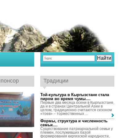
спонсор
Традиции
Той-культура в Кыргызстане стала
пиром во время чумы...
.
Первые два месяца осени в Кыргызстане,
да и в странах Центральной Азии в
целом, традиционно считаются сезоном
«тоев» – торжественных ...
Формы, структура и численность
семьи...
.
Существование патриархальной семьи у
племен, послуживших базой
формирования киргизской народности,