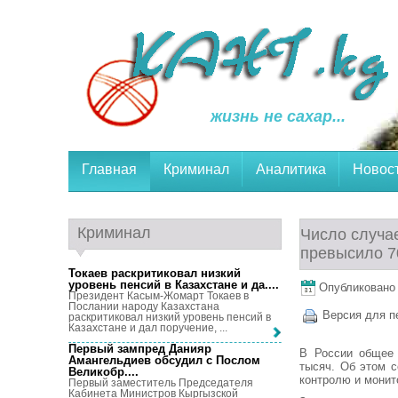
жизнь не сахар...
Главная
Криминал
Аналитика
Новос
Криминал
Число случа
превысило 7
Токаев раскритиковал низкий
уровень пенсий в Казахстане и да...
.
Опубликовано 9
Президент Касым-Жомарт Токаев в
Послании народу Казахстана
Версия для п
раскритиковал низкий уровень пенсий в
Казахстане и дал поручение, ...
Первый зампред Данияр
В России общее 
Амангельдиев обсудил с Послом
тысяч. Об этом с
Великобр...
.
контролю и монит
Первый заместитель Председателя
Кабинета Министров Кыргызской