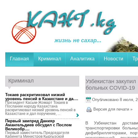
жизнь не сахар...
Главная
Криминал
Аналитика
Новости
Тр
Криминал
Узбекистан закупил
больных COVID-19
Токаев раскритиковал низкий
уровень пенсий в Казахстане и да...
.
Опубликовано 8 июля, 20
Президент Касым-Жомарт Токаев в
Послании народу Казахстана
Версия для печати »
раскритиковал низкий уровень пенсий в
Казахстане и дал поручение, ...
Первый зампред Данияр
В Узбекистан доста
Амангельдиев обсудил с Послом
транспортировки больн
Великобр...
.
дефибрилляторами, пор
Первый заместитель Председателя
Кабинета Министров Кыргызской
искусственной венти