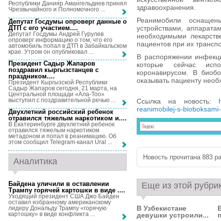
Республики Данияр Амангельдиев принял
здравоохранения.
Чрезвычайного и Полномочного ...
Реанимобили оснащен
Депутат Госдумы опроверг данные о
ДТП с его участием...
.
устройствами, аппарата
Депутат Госдумы Андрей Гурулев
необходимыми лекарств
опроверг информацию о том, что его
пациентов при их трансп
автомобиль попал в ДТП в Забайкальском
крае. Утром он опубликовал ...
В распоряжении инфекци
Президент Садыр Жапаров
которые сейчас исп
поздравил кыргызстанцев с
коронавирусом. В биобо
праздником...
.
оказывать пациенту нео
Президент Кыргызской Республики
Садыр Жапаров сегодня, 21 марта, на
Центральной площади «Ала-Тоо»
выступил с поздравительной речью ...
Ссылка на новость:
reanimobilej-s-bioboksami-
Двухлетний российский ребенок
отравился тяжелым наркотиком и...
.
В Екатеринбурге двухлетний ребенок
отравился тяжелым наркотиком
метадоном и попал в реанимацию. Об
этом сообщил Telegram-канал Ural ...
Новость прочитана 883 ра
Аналитика
Байдена уличили в оставлении
Еще из этой рубри
Трампу горячей картошки в виде ...
.
Уходящий президент США Джо Байден
оставил избранному американскому
В Узбекистане
лидеру Дональду Трампу «горячую
картошку» в виде конфликта ...
девушки устроили...