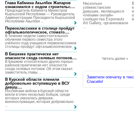
Глава Кабмина Акылбек Жапаров
Несколько
В
ознакомился с ходом строительс...
.
узбекистанских
к
Председатель Кабинета Министров
девушек, являющихся
е
Кыргызской Республики — Руководитель
членами онлайн-
о
Администрации Президента Кыргызской
сообщества Exponautz
в
Республики Акылбек ...
Art Gallery, организовали
...
Первоклассники в столице пройдут
офтальмологическое, стомато...
.
В течение недели самостоятельного
обучения первого семестра этого
учебного года учащиеся первоклассников
столицы пройдут офтальмологическое, ...
В Бишкеке практически нет
опасности схода селевых потоков...
.
Читать далее »
В Бишкеке относительно других горных
районов практически нет опасности
схода селевых потоков. Об этом сказал
заместитель главы ...
Заметили опечатку в текс
В Курской области пленили
Спасибо!
добровольно вступившую в ВСУ
девуш...
.
Российские войска в Курской области
взяли в плен несколько бойцов, среди
которых оказалась девушка-
военнослужащая, которая добровольно
...