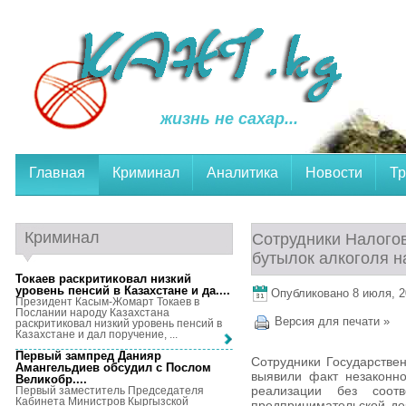
жизнь не сахар...
Главная
Криминал
Аналитика
Новости
Тр
Криминал
Сотрудники Налогов
бутылок алкоголя н
Токаев раскритиковал низкий
уровень пенсий в Казахстане и да...
.
Опубликовано 8 июля, 20
Президент Касым-Жомарт Токаев в
Послании народу Казахстана
Версия для печати »
раскритиковал низкий уровень пенсий в
Казахстане и дал поручение, ...
Первый зампред Данияр
Сотрудники Государстве
Амангельдиев обсудил с Послом
выявили факт незаконно
Великобр...
.
реализации без соот
Первый заместитель Председателя
Кабинета Министров Кыргызской
предпринимательской де