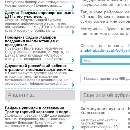
Республики Данияр Амангельдиев принял
Государственной налогов
Чрезвычайного и Полномочного ...
Так, в ходе рейдовых м
Депутат Госдумы опроверг данные о
ДТП с его участием...
.
50 тыс. бутылок алког
Депутат Госдумы Андрей Гурулев
сумму более 2 млн сомов
опроверг информацию о том, что его
автомобиль попал в ДТП в Забайкальском
Материалы будут пер
крае. Утром он опубликовал ...
принятия мер в соответст
Президент Садыр Жапаров
поздравил кыргызстанцев с
праздником...
.
Ссылка на новость:
Президент Кыргызской Республики
zhalal-abade-izyali-50-tys
Садыр Жапаров сегодня, 21 марта, на
Центральной площади «Ала-Тоо»
выступил с поздравительной речью ...
Двухлетний российский ребенок
отравился тяжелым наркотиком и...
.
В Екатеринбурге двухлетний ребенок
отравился тяжелым наркотиком
Новость прочитана 498 ра
метадоном и попал в реанимацию. Об
этом сообщил Telegram-канал Ural ...
Аналитика
Еще из этой рубри
Байдена уличили в оставлении
За минувшие сутки в
Трампу горячей картошки в виде ...
.
Кыргызстан...
з
Уходящий президент США Джо Байден
оставил избранному американскому
За минувшие сутки в
Ф
лидеру Дональду Трампу «горячую
Кыргызстане
и
картошку» в виде конфликта ...
зарегистрированы 20
и