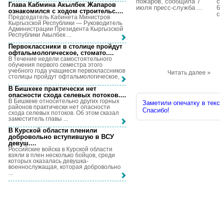
пожаров, сообщила 7
с
Глава Кабмина Акылбек Жапаров
июля пресс-служба ...
6
ознакомился с ходом строительс...
.
с
Председатель Кабинета Министров
Кыргызской Республики — Руководитель
Администрации Президента Кыргызской
Республики Акылбек ...
Первоклассники в столице пройдут
офтальмологическое, стомато...
.
В течение недели самостоятельного
обучения первого семестра этого
учебного года учащиеся первоклассников
Читать далее »
столицы пройдут офтальмологическое, ...
В Бишкеке практически нет
опасности схода селевых потоков...
.
В Бишкеке относительно других горных
Заметили опечатку в текс
районов практически нет опасности
Спасибо!
схода селевых потоков. Об этом сказал
заместитель главы ...
В Курской области пленили
добровольно вступившую в ВСУ
девуш...
.
Российские войска в Курской области
взяли в плен несколько бойцов, среди
которых оказалась девушка-
военнослужащая, которая добровольно
...