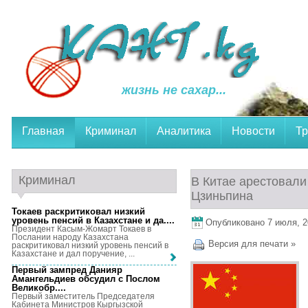
жизнь не сахар...
Главная
Криминал
Аналитика
Новости
Тр
Криминал
В Китае арестовали
Цзиньпина
Токаев раскритиковал низкий
уровень пенсий в Казахстане и да...
.
Опубликовано 7 июля, 20
Президент Касым-Жомарт Токаев в
Послании народу Казахстана
Версия для печати »
раскритиковал низкий уровень пенсий в
Казахстане и дал поручение, ...
Первый зампред Данияр
Амангельдиев обсудил с Послом
Великобр...
.
Первый заместитель Председателя
Кабинета Министров Кыргызской