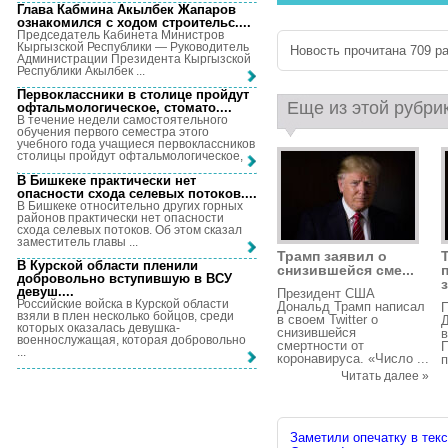
Глава Кабмина Акылбек Жапаров
ознакомился с ходом строительс...
.
Председатель Кабинета Министров
Кыргызской Республики — Руководитель
Новость прочитана 709 ра
Администрации Президента Кыргызской
Республики Акылбек ...
Первоклассники в столице пройдут
Еще из этой рубри
офтальмологическое, стомато...
.
В течение недели самостоятельного
обучения первого семестра этого
учебного года учащиеся первоклассников
столицы пройдут офтальмологическое, ...
В Бишкеке практически нет
опасности схода селевых потоков...
.
В Бишкеке относительно других горных
районов практически нет опасности
схода селевых потоков. Об этом сказал
заместитель главы ...
Трамп заявил о
В Курской области пленили
снизившейся сме...
добровольно вступившую в ВСУ
з
девуш...
.
Президент США
Российские войска в Курской области
Дональд Трамп написал
взяли в плен несколько бойцов, среди
в своем Twitter о
Д
которых оказалась девушка-
снизившейся
в
военнослужащая, которая добровольно
смертности от
...
коронавируса. «Число ...
п
Читать далее »
Заметили опечатку в текс