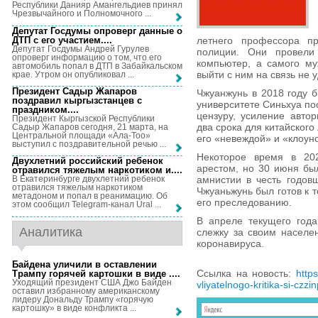
Республики Данияр Амангельдиев принял
Чрезвычайного и Полномочного ...
Депутат Госдумы опроверг данные о
ДТП с его участием...
.
летнего профессора пр
Депутат Госдумы Андрей Гурулев
полиции. Они провели
опроверг информацию о том, что его
компьютер, а самого му
автомобиль попал в ДТП в Забайкальском
выйти с ним на связь не 
крае. Утром он опубликовал ...
Президент Садыр Жапаров
Чжуанжунь в 2018 году 
поздравил кыргызстанцев с
университете Синьхуа пос
праздником...
.
цензуру, усиление авто
Президент Кыргызской Республики
два срока для китайского
Садыр Жапаров сегодня, 21 марта, на
Центральной площади «Ала-Тоо»
его «невеждой» и «клоун
выступил с поздравительной речью ...
Некоторое время в 20
Двухлетний российский ребенок
арестом, но 30 июня бы
отравился тяжелым наркотиком и...
.
амнистии в честь годов
В Екатеринбурге двухлетний ребенок
отравился тяжелым наркотиком
Чжуаньжунь был готов к т
метадоном и попал в реанимацию. Об
его преследованию.
этом сообщил Telegram-канал Ural ...
В апреле текущего года
Аналитика
слежку за своим населе
коронавируса.
Байдена уличили в оставлении
Ссылка на новость:
http
Трампу горячей картошки в виде ...
.
Уходящий президент США Джо Байден
vliyatelnogo-kritika-si-czzin
оставил избранному американскому
лидеру Дональду Трампу «горячую
картошку» в виде конфликта ...