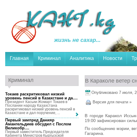
жизнь не сахар...
Главная
Криминал
Аналитика
Новости
Тр
Криминал
В Караколе ветер с
Опубликовано 7 июля, 20
Токаев раскритиковал низкий
уровень пенсий в Казахстане и да...
.
Президент Касым-Жомарт Токаев в
Версия для печати »
Послании народу Казахстана
раскритиковал низкий уровень пенсий в
Казахстане и дал поручение, ...
В городе Каракол Иссык
Первый зампред Данияр
19:00 зафиксирован силь
Амангельдиев обсудил с Послом
Великобр...
.
По сообщению мэрии, вет
Первый заместитель Председателя
Гагарина.
Кабинета Министров Кыргызской