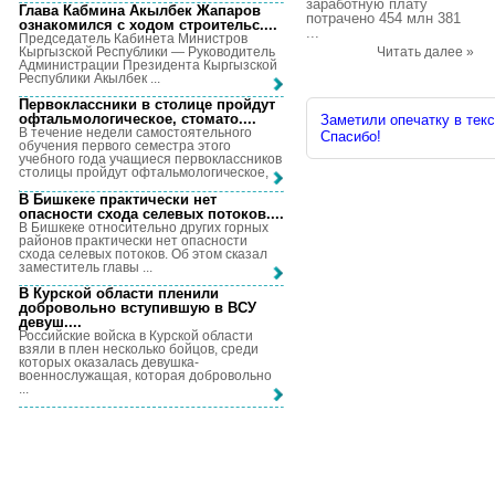
заработную плату
Глава Кабмина Акылбек Жапаров
потрачено 454 млн 381
ознакомился с ходом строительс...
.
...
Председатель Кабинета Министров
Кыргызской Республики — Руководитель
Читать далее »
Администрации Президента Кыргызской
Республики Акылбек ...
Первоклассники в столице пройдут
офтальмологическое, стомато...
.
Заметили опечатку в текс
В течение недели самостоятельного
Спасибо!
обучения первого семестра этого
учебного года учащиеся первоклассников
столицы пройдут офтальмологическое, ...
В Бишкеке практически нет
опасности схода селевых потоков...
.
В Бишкеке относительно других горных
районов практически нет опасности
схода селевых потоков. Об этом сказал
заместитель главы ...
В Курской области пленили
добровольно вступившую в ВСУ
девуш...
.
Российские войска в Курской области
взяли в плен несколько бойцов, среди
которых оказалась девушка-
военнослужащая, которая добровольно
...