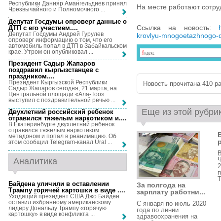
Республики Данияр Амангельдиев принял
На месте работают сотру
Чрезвычайного и Полномочного ...
Депутат Госдумы опроверг данные о
Ссылка на новость:
ДТП с его участием...
.
Депутат Госдумы Андрей Гурулев
krovlyu-mnogoetazhnogo-
опроверг информацию о том, что его
автомобиль попал в ДТП в Забайкальском
крае. Утром он опубликовал ...
Президент Садыр Жапаров
поздравил кыргызстанцев с
праздником...
.
Президент Кыргызской Республики
Новость прочитана 410 ра
Садыр Жапаров сегодня, 21 марта, на
Центральной площади «Ала-Тоо»
выступил с поздравительной речью ...
Еще из этой рубри
Двухлетний российский ребенок
отравился тяжелым наркотиком и...
.
В Екатеринбурге двухлетний ребенок
отравился тяжелым наркотиком
метадоном и попал в реанимацию. Об
р
этом сообщил Telegram-канал Ural ...
В
Ч
Аналитика
2
п
T
Байдена уличили в оставлении
За полгода на
Трампу горячей картошки в виде ...
.
зарплату работни...
Уходящий президент США Джо Байден
оставил избранному американскому
С января по июль 2020
лидеру Дональду Трампу «горячую
года по линии
картошку» в виде конфликта ...
здравоохранения на