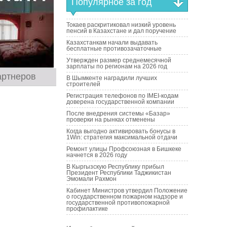
Популярное за год
Токаев раскритиковал низкий уровень
пенсий в Казахстане и дал поручение
Казахстанкам начали выдавать
бесплатные противозачаточные
Утвержден размер среднемесячной
зарплаты по регионам на 2026 год
артнеров
В Шымкенте наградили лучших
строителей
Регистрация телефонов по IMEI-кодам
доверена государственной компании
После внедрения системы «Базар»
проверки на рынках отменены
Когда выгодно активировать бонусы в
1Win: стратегия максимальной отдачи
Ремонт улицы Профсоюзная в Бишкеке
начнется в 2026 году
В Кыргызскую Республику прибыл
Президент Республики Таджикистан
Эмомали Рахмон
Кабинет Министров утвердил Положение
о государственном пожарном надзоре и
государственной противопожарной
профилактике