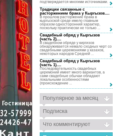
подтверждается многими источниками. ...
Традиции связанные с
расторжением брака у Кыргызов...
.
В прошлом расторжение брака в
кыргызской среде имело главным
образом односторонний характер,
поскольку практически не только ...
Свадебный обряд у Кыргызов
(часть 2)...
.
В свадебном обряде у киргизов
обнаруживается немало сходных черт со
свадебными церемониями у казахов,
некоторых народов Средней ...
Свадебный обряд у Кыргызов
(часть 1)...
.
Последовательность свадебных
церемоний имеет много вариантов, а
сами свадебные обычаи обладают
локальными особенностями
(происхождение ...
Популярное за месяц
Подписка
Что комментируют