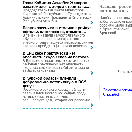
Глава Кабмина Акылбек Жапаров
Названы росси
ознакомился с ходом строительс...
.
Председатель Кабинета Министров
регионы с с...
Кыргызской Республики — Руководитель
Администрации Президента Кыргызской
Наибольшее числ
Республики Акылбек ...
заболевших онкол
россиян было вы
Первоклассники в столице пройдут
в Архангельской,
офтальмологическое, стомато...
.
Брянской ...
В течение недели самостоятельного
обучения первого семестра этого
учебного года учащиеся первоклассников
столицы пройдут офтальмологическое, ...
В Бишкеке практически нет
опасности схода селевых потоков...
.
В Бишкеке относительно других горных
районов практически нет опасности
схода селевых потоков. Об этом сказал
заместитель главы ...
Читать 
В Курской области пленили
добровольно вступившую в ВСУ
девуш...
.
Российские войска в Курской области
Заметили опечат
взяли в плен несколько бойцов, среди
Спасибо!
которых оказалась девушка-
военнослужащая, которая добровольно
...