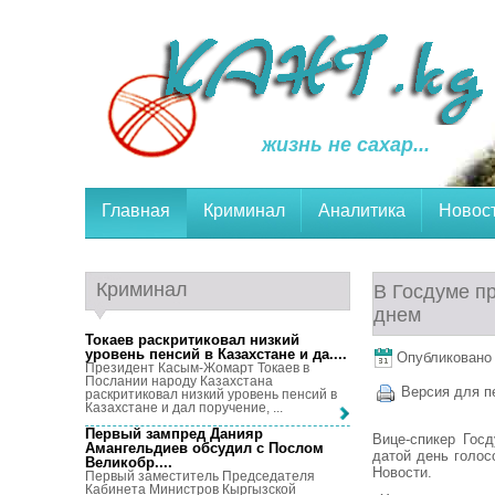
жизнь не сахар...
Главная
Криминал
Аналитика
Новос
Криминал
В Госдуме п
днем
Токаев раскритиковал низкий
уровень пенсий в Казахстане и да...
.
Опубликовано 3
Президент Касым-Жомарт Токаев в
Послании народу Казахстана
Версия для п
раскритиковал низкий уровень пенсий в
Казахстане и дал поручение, ...
Первый зампред Данияр
Вице-спикер Гос
Амангельдиев обсудил с Послом
датой день голос
Великобр...
.
Новости.
Первый заместитель Председателя
Кабинета Министров Кыргызской