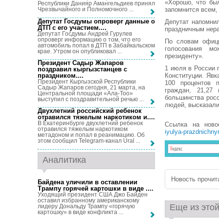
«Хорошо, что бы
Республики Данияр Амангельдиев принял
запомнится всем, 
Чрезвычайного и Полномочного ...
Депутат Госдумы опроверг данные о
Депутат напомнил
ДТП с его участием...
.
праздничным нер
Депутат Госдумы Андрей Гурулев
опроверг информацию о том, что его
По словам офици
автомобиль попал в ДТП в Забайкальском
голосования м
крае. Утром он опубликовал ...
президенту».
Президент Садыр Жапаров
1 июля в России 
поздравил кыргызстанцев с
праздником...
.
Конституции. Явк
Президент Кыргызской Республики
100 процентов п
Садыр Жапаров сегодня, 21 марта, на
граждан, 21,27
Центральной площади «Ала-Тоо»
большинства росс
выступил с поздравительной речью ...
людей, высказали
Двухлетний российский ребенок
отравился тяжелым наркотиком и...
.
В Екатеринбурге двухлетний ребенок
Ссылка на нов
отравился тяжелым наркотиком
iyulya-prazdnichn
метадоном и попал в реанимацию. Об
этом сообщил Telegram-канал Ural ...
Аналитика
Новость прочита
Байдена уличили в оставлении
Трампу горячей картошки в виде ...
.
Уходящий президент США Джо Байден
оставил избранному американскому
Еще из этой
лидеру Дональду Трампу «горячую
картошку» в виде конфликта ...