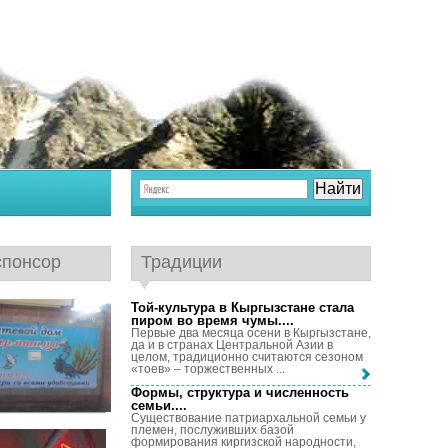
спонсор
Традиции
Той-культура в Кыргызстане стала
пиром во время чумы...
.
Первые два месяца осени в Кыргызстане,
да и в странах Центральной Азии в
целом, традиционно считаются сезоном
«тоев» – торжественных ...
Формы, структура и численность
семьи...
.
Существование патриархальной семьи у
племен, послуживших базой
формирования киргизской народности,