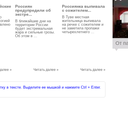
йские
Россиян
Россиянка выпивала
предупредили об
с сожителем...
экстре...
о
В Туве местная
огией
жительница выпивала
В ближайшие дни на
явлено
на речке с сожителем и
территории России
не заметила пропажи
будет экстремальная
четырехлетнего ...
жара и сильные грозы.
Об этом в ...
От п
далее »
Читать далее »
Читать далее »
ку в тексте. Выделите ее мышкой и нажмите Ctrl + Enter.