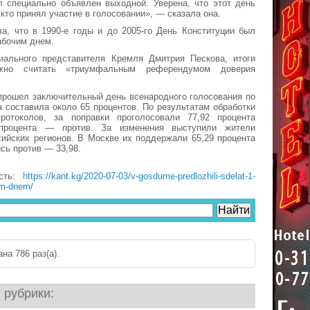
л специально объявлен выходной. Уверена, что этот день
кто принял участие в голосовании», — сказала она.
а, что в 1990-е годы и до 2005-го День Конституции был
абочим днем.
ального представителя Кремля Дмитрия Пескова, итоги
ожно считать «триумфальным референдумом доверия
прошел заключительный день всенародного голосования по
а составила около 65 процентов. По результатам обработки
ротоколов, за поправки проголосовали 77,92 процента
 процента — против. За изменения выступили жители
ийских регионов. В Москве их поддержали 65,29 процента
сь против — 33,98.
ость:
https://kant.kg/2020-07-03/v-gosdume-predlozhili-sdelat-1-
ym-dnem/
на 786 раз(a).
 рубрики: