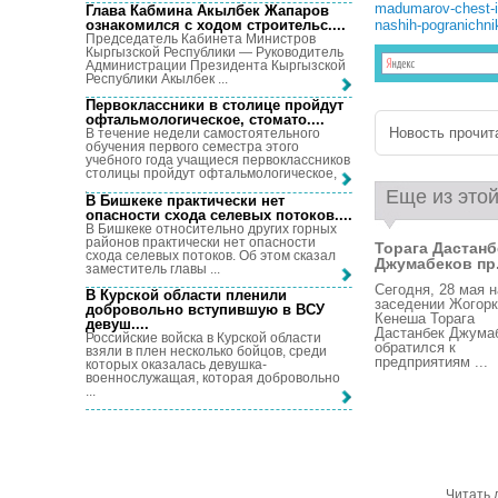
madumarov-chest-i-
Глава Кабмина Акылбек Жапаров
ознакомился с ходом строительс...
.
nashih-pogranichni
Председатель Кабинета Министров
Кыргызской Республики — Руководитель
Администрации Президента Кыргызской
Республики Акылбек ...
Первоклассники в столице пройдут
офтальмологическое, стомато...
.
Новость прочита
В течение недели самостоятельного
обучения первого семестра этого
учебного года учащиеся первоклассников
столицы пройдут офтальмологическое, ...
Еще из этой
В Бишкеке практически нет
опасности схода селевых потоков...
.
В Бишкеке относительно других горных
районов практически нет опасности
Торага Дастанб
схода селевых потоков. Об этом сказал
Джумабеков пр.
заместитель главы ...
Сегодня, 28 мая н
В Курской области пленили
заседении Жогор
добровольно вступившую в ВСУ
Кенеша Торага
девуш...
.
Дастанбек Джума
Российские войска в Курской области
обратился к
взяли в плен несколько бойцов, среди
предприятиям ...
которых оказалась девушка-
военнослужащая, которая добровольно
...
Читать 