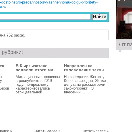
dostoinstvo-predannost-svyashhennomu-dolgu-prioritety-
kov/
на 752 раз(a).
От п
 рубрики:
ек
В Кыргызстане
Направлен на
..
подвели итоги ми...
голосование закон...
а
Миграционные процессы
На заседании Жогорку
ку
в республике в 2019
Кенеша сегодня, 28 мая,
году, по-прежнему,
депутаты рассмотрели
беков
характеризовались
законопроект «О
отрицательной ...
внесении ...
далее »
Читать далее »
Читать далее »