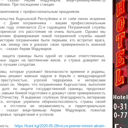
, - сказал Акрам Мадумаров, вице-премьер-министр
блики. При посещении станции.
раничников с профессиональным праздником.
ельства Кыргызской Республики и от себя лично искренне
с с Днем пограничника - вашим профессиональным
том году отмечается 21-я годовщина Пограничной службы
торически это расстояние не очень большое. Однако мы
телями формирования новой пограничной службы нашей
истории пограничники были первыми, кто встретил врага,
 как зеницу ока и доказал свою приверженность военной
 », - сказал Акрам Мадумаров.
 защита границы была одной из самых ответственных,
ных задач на протяжении веков, и страна доверяет ее
ко лучшим солдатам.
овы, которые угрожают безопасности времени и родины,
раны решают важные задачи в борьбе с международной
 преступностью, угрозой терроризма и интересами
сказал он. Уверен, что пограничники Кыргызстана, выполняя
 долг по защите государственной границы, продолжат
 навыки боевой подготовки и докажут свою приверженность
 Отечеству. Я выражаю глубокую благодарность ветеранам
ск, которые укрепили обороноспособность страны своей
й и отстояли ее независимость и территориальную
 - сказал вице-премьер Акрам Мадумаров, пожелав
оровья, процветания и успехов.
вость:
https://kant.kg/2020-05-28/vicze-premer-ministr-akram-