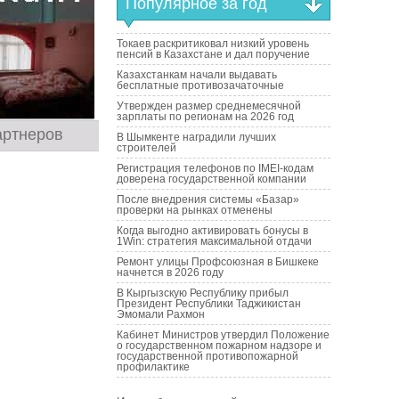
Популярное за год
Токаев раскритиковал низкий уровень
пенсий в Казахстане и дал поручение
Казахстанкам начали выдавать
бесплатные противозачаточные
Утвержден размер среднемесячной
зарплаты по регионам на 2026 год
артнеров
В Шымкенте наградили лучших
строителей
Регистрация телефонов по IMEI-кодам
доверена государственной компании
После внедрения системы «Базар»
проверки на рынках отменены
Когда выгодно активировать бонусы в
1Win: стратегия максимальной отдачи
Ремонт улицы Профсоюзная в Бишкеке
начнется в 2026 году
В Кыргызскую Республику прибыл
Президент Республики Таджикистан
Эмомали Рахмон
Кабинет Министров утвердил Положение
о государственном пожарном надзоре и
государственной противопожарной
профилактике