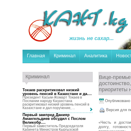
жизнь не сахар...
Главная
Криминал
Аналитика
Новос
Криминал
Вице-премье
достоинство
приоритеты 
Токаев раскритиковал низкий
уровень пенсий в Казахстане и да...
.
Президент Касым-Жомарт Токаев в
Опубликовано 2
Послании народу Казахстана
раскритиковал низкий уровень пенсий в
Казахстане и дал поручение, ...
Версия для п
Первый зампред Данияр
Амангельдиев обсудил с Послом
«Честь и достои
Великобр...
.
Первый заместитель Председателя
долгу, готовнос
Кабинета Министров Кыргызской