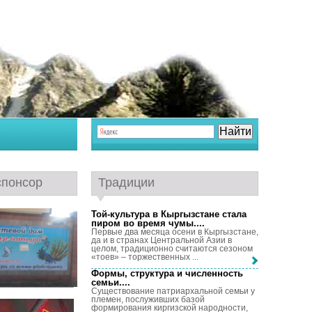
спонсор
Традиции
Той-культура в Кыргызстане стала
пиром во время чумы...
.
Первые два месяца осени в Кыргызстане,
да и в странах Центральной Азии в
целом, традиционно считаются сезоном
«тоев» – торжественных ...
Формы, структура и численность
семьи...
.
Существование патриархальной семьи у
племен, послуживших базой
формирования киргизской народности,