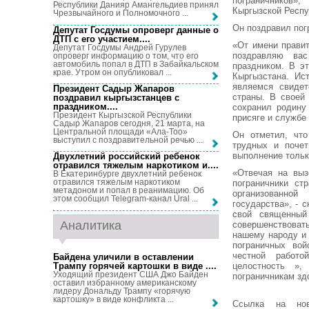
пограничников»
Республики Данияр Амангельдиев принял
Кыргызской Респу
Чрезвычайного и Полномочного ...
Он поздравил пог
Депутат Госдумы опроверг данные о
ДТП с его участием...
.
«От имени правит
Депутат Госдумы Андрей Гурулев
поздравляю ва
опроверг информацию о том, что его
автомобиль попал в ДТП в Забайкальском
праздником. В э
крае. Утром он опубликовал ...
Кыргызстана. Ис
являемся свиде
Президент Садыр Жапаров
страны. В своей 
поздравил кыргызстанцев с
праздником...
.
сохранил родину
Президент Кыргызской Республики
присяге и службе
Садыр Жапаров сегодня, 21 марта, на
Центральной площади «Ала-Тоо»
Он отметил, что
выступил с поздравительной речью ...
трудных и почет
выполнение толь
Двухлетний российский ребенок
отравился тяжелым наркотиком и...
.
«Отвечая на выз
В Екатеринбурге двухлетний ребенок
отравился тяжелым наркотиком
пограничники ст
метадоном и попал в реанимацию. Об
организованной
этом сообщил Telegram-канал Ural ...
государства», - 
свой священный
Аналитика
совершенствовать
нашему народу и
пограничных вой
честной работо
Байдена уличили в оставлении
Трампу горячей картошки в виде ...
.
целостность »,
Уходящий президент США Джо Байден
пограничникам зд
оставил избранному американскому
лидеру Дональду Трампу «горячую
картошку» в виде конфликта ...
Ссылка на но