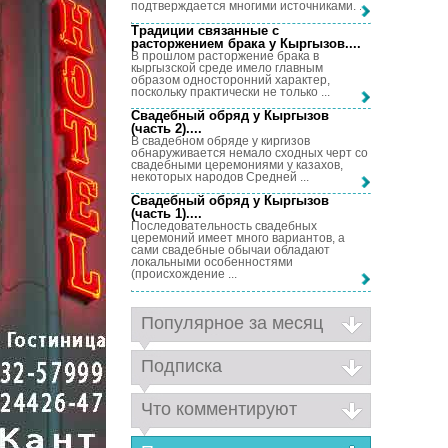
подтверждается многими источниками. ...
Традиции связанные с
расторжением брака у Кыргызов...
.
В прошлом расторжение брака в
кыргызской среде имело главным
образом односторонний характер,
поскольку практически не только ...
Свадебный обряд у Кыргызов
(часть 2)...
.
В свадебном обряде у киргизов
обнаруживается немало сходных черт со
свадебными церемониями у казахов,
некоторых народов Средней ...
Свадебный обряд у Кыргызов
(часть 1)...
.
Последовательность свадебных
церемоний имеет много вариантов, а
сами свадебные обычаи обладают
локальными особенностями
(происхождение ...
Популярное за месяц
Подписка
Что комментируют