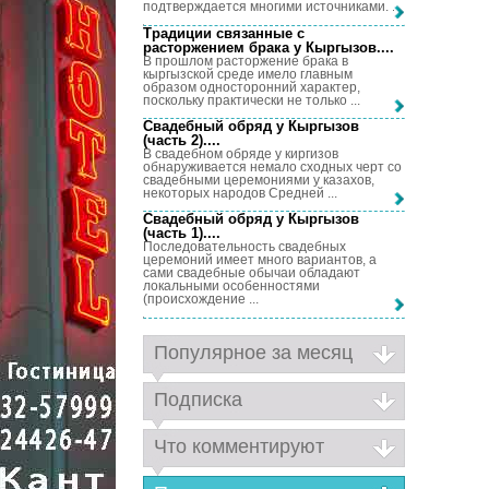
подтверждается многими источниками. ...
Традиции связанные с
расторжением брака у Кыргызов...
.
В прошлом расторжение брака в
кыргызской среде имело главным
образом односторонний характер,
поскольку практически не только ...
Свадебный обряд у Кыргызов
(часть 2)...
.
В свадебном обряде у киргизов
обнаруживается немало сходных черт со
свадебными церемониями у казахов,
некоторых народов Средней ...
Свадебный обряд у Кыргызов
(часть 1)...
.
Последовательность свадебных
церемоний имеет много вариантов, а
сами свадебные обычаи обладают
локальными особенностями
(происхождение ...
Популярное за месяц
Подписка
Что комментируют