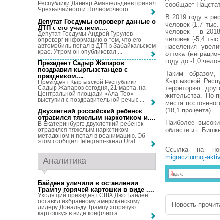
Республики Данияр Амангельдиев принял
сообщает Нацстат
Чрезвычайного и Полномочного ...
В 2019 году в ре
Депутат Госдумы опроверг данные о
человек (1,7 тыс.
ДТП с его участием...
.
человек – в 2018
Депутат Госдумы Андрей Гурулев
человек (-5,4 тыс
опроверг информацию о том, что его
автомобиль попал в ДТП в Забайкальском
населения увели
крае. Утром он опубликовал ...
оттока (миграцио
году до -1,0 челов
Президент Садыр Жапаров
поздравил кыргызстанцев с
Таким образом,
праздником...
.
Кыргызской Респ
Президент Кыргызской Республики
Садыр Жапаров сегодня, 21 марта, на
территорию друг
Центральной площади «Ала-Тоо»
жительства. По-
выступил с поздравительной речью ...
места постоянног
(18,1 процента).
Двухлетний российский ребенок
отравился тяжелым наркотиком и...
.
Наиболее высоки
В Екатеринбурге двухлетний ребенок
области и г. Бишк
отравился тяжелым наркотиком
метадоном и попал в реанимацию. Об
этом сообщил Telegram-канал Ural ...
Ссылка на но
migraczionnoj-aktiv
Аналитика
Байдена уличили в оставлении
Трампу горячей картошки в виде ...
.
Уходящий президент США Джо Байден
оставил избранному американскому
Новость прочита
лидеру Дональду Трампу «горячую
картошку» в виде конфликта ...