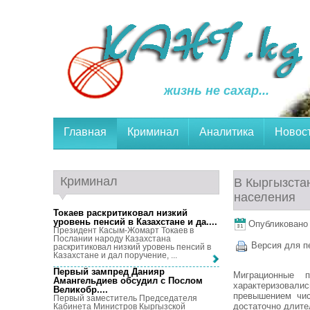
жизнь не сахар...
Главная
Криминал
Аналитика
Новос
Криминал
В Кыргызста
населения
Токаев раскритиковал низкий
уровень пенсий в Казахстане и да...
.
Опубликовано 2
Президент Касым-Жомарт Токаев в
Послании народу Казахстана
Версия для п
раскритиковал низкий уровень пенсий в
Казахстане и дал поручение, ...
Первый зампред Данияр
Миграционные 
Амангельдиев обсудил с Послом
характеризовали
Великобр...
.
превышением чис
Первый заместитель Председателя
достаточно длите
Кабинета Министров Кыргызской