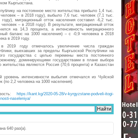
ком Кыргызстана.
спублику на постоянное место жительства прибыло 1,4 тыс.
 человек – в 2018 году), выбыло 7,6 тыс. человек (7,1 тыс.
 году), миграционный отток населения составил -6,2 тыс.
. человек – в 2018 году). В результате, миграционный отток
чился на 14,3 процента, а интенсивность миграционного
нный баланс на 1000 населения) – с -0,9 человека в 2018
ека в 2019 году.
 в 2019 году отмечалось увеличение числа граждан
ублики, выехавших за пределы Кыргызской Республики на
ого государства с целью перемены места постоянного
прежнему, доминирующими государствами в плане выбора
о жительства являются Россия (70,6 процента) и Казахстан
й уровень интенсивности выбытия отмечался из Чуйской
ек (по 2,2 человека на 1000 населения).
вость:
https://kant.kg/2020-05-28/v-kyrgyzstane-podveli-itogi-
nosti-naseleniya/
на 640 раз(a).