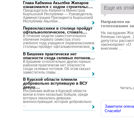
Глава Кабмина Акылбек Жапаров
ознакомился с ходом строительс...
.
Еще из этой
Председатель Кабинета Министров
Кыргызской Республики — Руководитель
Администрации Президента Кыргызской
Республики Акылбек ...
Направлен на
голосование зак
Первоклассники в столице пройдут
офтальмологическое, стомато...
.
На заседании Жог
В течение недели самостоятельного
Кенеша сегодня, 
обучения первого семестра этого
депутаты рассмо
учебного года учащиеся первоклассников
законопроект «О
столицы пройдут офтальмологическое, ...
внесении ...
В Бишкеке практически нет
опасности схода селевых потоков...
.
В Бишкеке относительно других горных
районов практически нет опасности
схода селевых потоков. Об этом сказал
заместитель главы ...
В Курской области пленили
добровольно вступившую в ВСУ
девуш...
.
Читать 
Российские войска в Курской области
взяли в плен несколько бойцов, среди
которых оказалась девушка-
военнослужащая, которая добровольно
...
Заметили опечат
Спасибо!