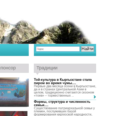
спонсор
Традиции
Той-культура в Кыргызстане стала
пиром во время чумы...
.
Первые два месяца осени в Кыргызстане,
да и в странах Центральной Азии в
целом, традиционно считаются сезоном
«тоев» – торжественных ...
Формы, структура и численность
семьи...
.
Существование патриархальной семьи у
племен, послуживших базой
формирования киргизской народности,