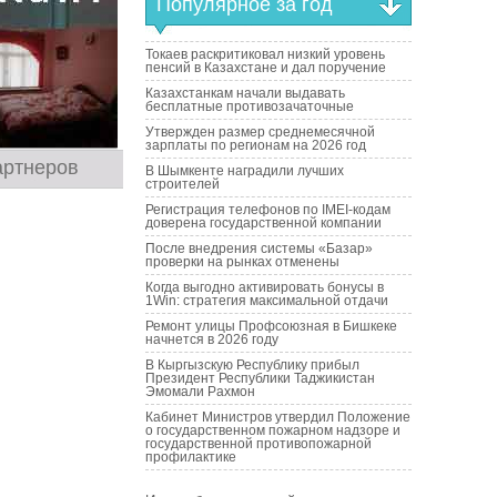
Популярное за год
Токаев раскритиковал низкий уровень
пенсий в Казахстане и дал поручение
Казахстанкам начали выдавать
бесплатные противозачаточные
Утвержден размер среднемесячной
зарплаты по регионам на 2026 год
артнеров
В Шымкенте наградили лучших
строителей
Регистрация телефонов по IMEI-кодам
доверена государственной компании
После внедрения системы «Базар»
проверки на рынках отменены
Когда выгодно активировать бонусы в
1Win: стратегия максимальной отдачи
Ремонт улицы Профсоюзная в Бишкеке
начнется в 2026 году
В Кыргызскую Республику прибыл
Президент Республики Таджикистан
Эмомали Рахмон
Кабинет Министров утвердил Положение
о государственном пожарном надзоре и
государственной противопожарной
профилактике