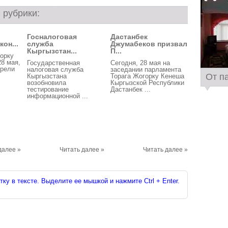
 рубрики:
Госналоговая
Дастанбек
он...
служба
Джумабеков призвал
Кыргызстан...
П...
орку
28 мая,
Государственная
Сегодня, 28 мая на
трели
налоговая служба
заседании парламента
От п
Кыргызстана
Торага Жогорку Кенеша
возобновила
Кыргызской Республики
тестирование
Дастанбек ...
информационной ...
далее »
Читать далее »
Читать далее »
ку в тексте. Выделите ее мышкой и нажмите Ctrl + Enter.