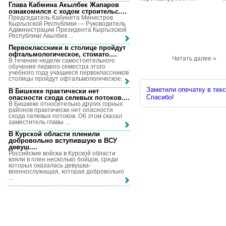
Глава Кабмина Акылбек Жапаров
ознакомился с ходом строительс...
.
Председатель Кабинета Министров
Кыргызской Республики — Руководитель
Администрации Президента Кыргызской
Республики Акылбек ...
Первоклассники в столице пройдут
офтальмологическое, стомато...
.
Читать далее »
В течение недели самостоятельного
обучения первого семестра этого
учебного года учащиеся первоклассников
столицы пройдут офтальмологическое, ...
Заметили опечатку в текс
В Бишкеке практически нет
Спасибо!
опасности схода селевых потоков...
.
В Бишкеке относительно других горных
районов практически нет опасности
схода селевых потоков. Об этом сказал
заместитель главы ...
В Курской области пленили
добровольно вступившую в ВСУ
девуш...
.
Российские войска в Курской области
взяли в плен несколько бойцов, среди
которых оказалась девушка-
военнослужащая, которая добровольно
...