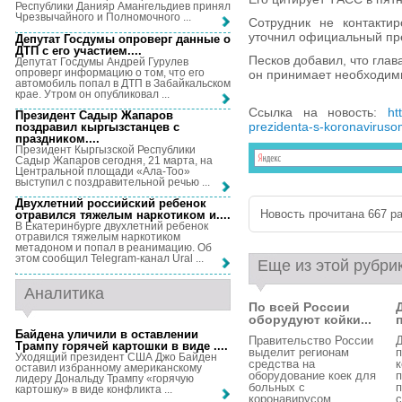
Республики Данияр Амангельдиев принял
Чрезвычайного и Полномочного ...
Сотрудник не контакти
уточнил официальный пр
Депутат Госдумы опроверг данные о
ДТП с его участием...
.
Песков добавил, что глав
Депутат Госдумы Андрей Гурулев
опроверг информацию о том, что его
он принимает необходим
автомобиль попал в ДТП в Забайкальском
крае. Утром он опубликовал ...
Ссылка на новость:
ht
Президент Садыр Жапаров
prezidenta-s-koronavirusom
поздравил кыргызстанцев с
праздником...
.
Президент Кыргызской Республики
Садыр Жапаров сегодня, 21 марта, на
Центральной площади «Ала-Тоо»
выступил с поздравительной речью ...
Двухлетний российский ребенок
Новость прочитана 667 ра
отравился тяжелым наркотиком и...
.
В Екатеринбурге двухлетний ребенок
отравился тяжелым наркотиком
метадоном и попал в реанимацию. Об
этом сообщил Telegram-канал Ural ...
Еще из этой рубри
Аналитика
По всей России
оборудуют койки...
п
Байдена уличили в оставлении
Правительство России
Трампу горячей картошки в виде ...
.
выделит регионам
п
Уходящий президент США Джо Байден
средства на
к
оставил избранному американскому
оборудование коек для
п
лидеру Дональду Трампу «горячую
больных с
п
картошку» в виде конфликта ...
коронавирусом. ...
с