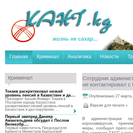
жизнь не сахар...
Главная
Криминал
Аналитика
Новости
Тр
Криминал
Сотрудник админист
не контактировал с
Токаев раскритиковал низкий
уровень пенсий в Казахстане и да...
.
Опубликовано 27 марта, 
Президент Касым-Жомарт Токаев в
Послании народу Казахстана
Версия для печати »
раскритиковал низкий уровень пенсий в
Казахстане и дал поручение, ...
Первый зампред Данияр
В администрации пр
Амангельдиев обсудил с Послом
коронавирусом, приним
Великобр...
.
меры, сообщил пресс-се
Первый заместитель Председателя
Кабинета Министров Кыргызской
Его цитирует ТАСС в пятн