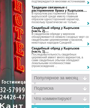
подтверждается многими источниками. ...
Традиции связанные с
расторжением брака у Кыргызов...
.
В прошлом расторжение брака в
кыргызской среде имело главным
образом односторонний характер,
поскольку практически не только ...
Свадебный обряд у Кыргызов
(часть 2)...
.
В свадебном обряде у киргизов
обнаруживается немало сходных черт со
свадебными церемониями у казахов,
некоторых народов Средней ...
Свадебный обряд у Кыргызов
(часть 1)...
.
Последовательность свадебных
церемоний имеет много вариантов, а
сами свадебные обычаи обладают
локальными особенностями
(происхождение ...
Популярное за месяц
Подписка
Что комментируют