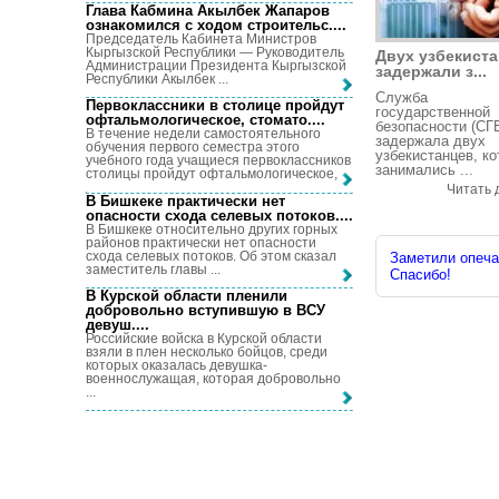
Глава Кабмина Акылбек Жапаров
ознакомился с ходом строительс...
.
Председатель Кабинета Министров
Кыргызской Республики — Руководитель
Двух узбекист
Администрации Президента Кыргызской
задержали з...
Республики Акылбек ...
Служба
Первоклассники в столице пройдут
государственной
офтальмологическое, стомато...
.
безопасности (СГ
В течение недели самостоятельного
задержала двух
обучения первого семестра этого
узбекистанцев, к
учебного года учащиеся первоклассников
занимались ...
столицы пройдут офтальмологическое, ...
Читать 
В Бишкеке практически нет
опасности схода селевых потоков...
.
В Бишкеке относительно других горных
районов практически нет опасности
схода селевых потоков. Об этом сказал
Заметили опечат
заместитель главы ...
Спасибо!
В Курской области пленили
добровольно вступившую в ВСУ
девуш...
.
Российские войска в Курской области
взяли в плен несколько бойцов, среди
которых оказалась девушка-
военнослужащая, которая добровольно
...