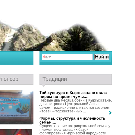
спонсор
Традиции
Той-культура в Кыргызстане стала
пиром во время чумы...
.
Первые два месяца осени в Кыргызстане,
да и в странах Центральной Азии в
целом, традиционно считаются сезоном
«тоев» – торжественных ...
Формы, структура и численность
семьи...
.
Существование патриархальной семьи у
племен, послуживших базой
формирования киргизской народности,