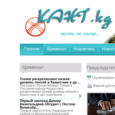
жизнь не сахар...
Главная
Криминал
Аналитика
Новос
Криминал
Председател
Опубликовано 2
Токаев раскритиковал низкий
уровень пенсий в Казахстане и да...
.
Президент Касым-Жомарт Токаев в
Версия для п
Послании народу Казахстана
раскритиковал низкий уровень пенсий в
Казахстане и дал поручение, ...
Первый зампред Данияр
Амангельдиев обсудил с Послом
Великобр...
.
Первый заместитель Председателя
Кабинета Министров Кыргызской