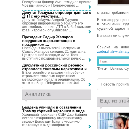
Республики Данияр Амангельдиев принял
Чрезвычайного и Полномочного ...
Депутат Госдумы опроверг данные о
страны, добавили
ДТП с его участием...
.
В антикоррупцион
Депутат Госдумы Андрей Гурулев
опроверг информацию о том, что его
в отношении суд
автомобиль попал в ДТП в Забайкальском
судьи обладают п
крае. Утром он опубликовал ...
Виновен ли служи
Президент Садыр Жапаров
поздравил кыргызстанцев с
праздником...
.
Ссылка на нов
Президент Кыргызской Республики
zaderzhali-v-almat
Садыр Жапаров сегодня, 21 марта, на
Центральной площади «Ала-Тоо»
выступил с поздравительной речью ...
Двухлетний российский ребенок
Теги:
Взятка
,
Су
отравился тяжелым наркотиком и...
.
В Екатеринбурге двухлетний ребенок
отравился тяжелым наркотиком
метадоном и попал в реанимацию. Об
этом сообщил Telegram-канал Ural ...
Новость прочита
Аналитика
Еще из этой
Байдена уличили в оставлении
Трампу горячей картошки в виде ...
.
Уходящий президент США Джо Байден
оставил избранному американскому
лидеру Дональду Трампу «горячую
картошку» в виде конфликта ...