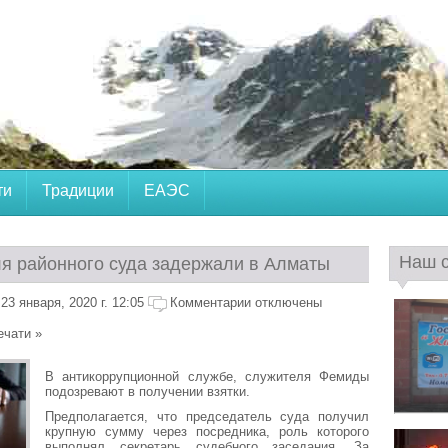
ти
Традиции
ЕАЭС
Наш 
я районного суда задержали в Алматы
3 января, 2020 г. 12:05
Комментарии отключены
ечати »
В антикоррупционной службе, служителя Фемиды
подозревают в получении взятки.
Предполагается, что председатель суда получил
крупную сумму через посредника, роль которого
выполнял секретарь судебного заседания. За