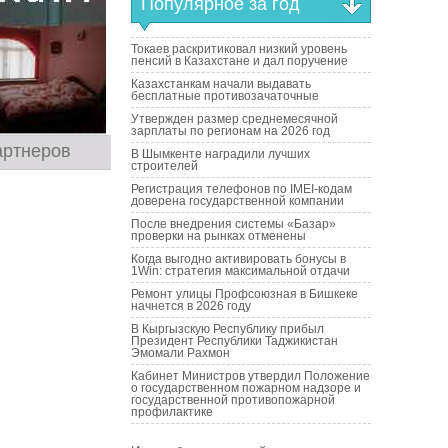
Популярное за год
Токаев раскритиковал низкий уровень
пенсий в Казахстане и дал поручение
Казахстанкам начали выдавать
бесплатные противозачаточные
Утвержден размер среднемесячной
зарплаты по регионам на 2026 год
артнеров
В Шымкенте наградили лучших
строителей
Регистрация телефонов по IMEI-кодам
доверена государственной компании
После внедрения системы «Базар»
проверки на рынках отменены
Когда выгодно активировать бонусы в
1Win: стратегия максимальной отдачи
Ремонт улицы Профсоюзная в Бишкеке
начнется в 2026 году
В Кыргызскую Республику прибыл
Президент Республики Таджикистан
Эмомали Рахмон
Кабинет Министров утвердил Положение
о государственном пожарном надзоре и
государственной противопожарной
профилактике