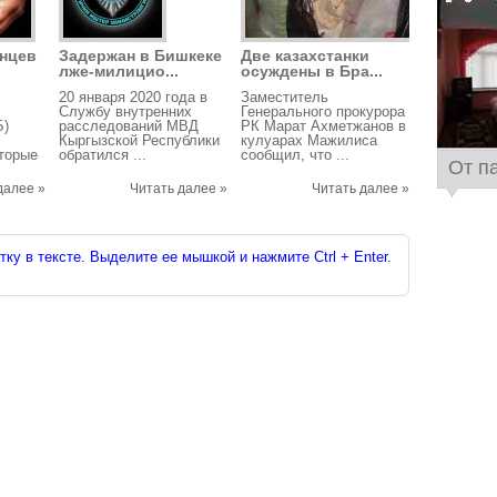
анцев
Задержан в Бишкеке
Две казахстанки
лже-милицио...
осуждены в Бра...
20 января 2020 года в
Заместитель
Службу внутренних
Генерального прокурора
Б)
расследований МВД
РК Марат Ахметжанов в
Кыргызской Республики
кулуарах Мажилиса
оторые
обратился ...
сообщил, что ...
От п
далее »
Читать далее »
Читать далее »
ку в тексте. Выделите ее мышкой и нажмите Ctrl + Enter.