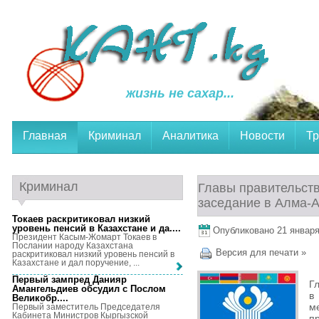
жизнь не сахар...
Главная
Криминал
Аналитика
Новости
Тр
Криминал
Главы правительств
заседание в Алма-
Токаев раскритиковал низкий
уровень пенсий в Казахстане и да...
.
Опубликовано 21 января,
Президент Касым-Жомарт Токаев в
Послании народу Казахстана
Версия для печати »
раскритиковал низкий уровень пенсий в
Казахстане и дал поручение, ...
Первый зампред Данияр
Г
Амангельдиев обсудил с Послом
в
Великобр...
.
м
Первый заместитель Председателя
Кабинета Министров Кыргызской
п