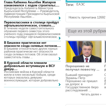
Глава Кабмина Акылбек Жапаров
Теги:
ЕАЭС
ознакомился с ходом строительс...
.
Председатель Кабинета Министров
Кыргызской Республики — Руководитель
Администрации Президента Кыргызской
Республики Акылбек ...
Новость прочитана 12692 
Первоклассники в столице пройдут
офтальмологическое, стомато...
.
В течение недели самостоятельного
Еще из этой рубри
обучения первого семестра этого
учебного года учащиеся первоклассников
столицы пройдут офтальмологическое, ...
В Бишкеке практически нет
опасности схода селевых потоков...
.
В Бишкеке относительно других горных
районов практически нет опасности
схода селевых потоков. Об этом сказал
заместитель главы ...
В Курской области пленили
добровольно вступившую в ВСУ
Порошенко не
девуш...
.
получал повестку ...
Российские войска в Курской области
взяли в плен несколько бойцов, среди
Бывший президент
О
которых оказалась девушка-
Украины Петр
с
военнослужащая, которая добровольно
Порошенко не пришел
В
...
на допрос в
Р
Государственное бюро
в
расследований ...
Читать далее »