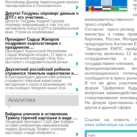
Республики Данияр Амангельдиев принял
п
Чрезвычайного и Полномочного ...
"
Депутат Госдумы опроверг данные о
с
ДТП с его участием...
.
межправительственного
Депутат Госдумы Андрей Гурулев
пресс-службы.
опроверг информацию о том, что его
автомобиль попал в ДТП в Забайкальском
Согласно пресс-релизу
крае. Утром он опубликовал ...
министры и главы прави
Киргизии, России, Молда
Президент Садыр Жапаров
поздравил кыргызстанцев с
председатель Коллегии Е
праздником...
.
"Заседание ЕМПС пройд
Президент Кыргызской Республики
повестку включены 12 в
Садыр Жапаров сегодня, 21 марта, на
сотрудничества и р
Центральной площади «Ала-Тоо»
выступил с поздравительной речью ...
государствами-членам
функционированию в
Двухлетний российский ребенок
интеграционного потен
отравился тяжелым наркотиком и...
.
В Екатеринбурге двухлетний ребенок
сообщается в пресс-рели
отравился тяжелым наркотиком
В тот же день участни
метадоном и попал в реанимацию. Об
форум "Цифровое буду
этом сообщил Telegram-канал Ural ...
вопросам взаимодействи
стимулирования инновац
Аналитика
На форум приглашены в
кругов в данной сфере.
Байдена уличили в оставлении
Трампу горячей картошки в виде ...
.
Ссылка на новость:
Уходящий президент США Джо Байден
eaes-soberutsya-na-zased
оставил избранному американскому
лидеру Дональду Трампу «горячую
картошку» в виде конфликта ...