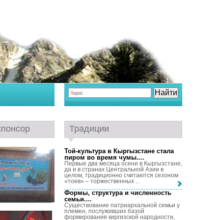
спонсор
Традиции
Той-культура в Кыргызстане стала
пиром во время чумы...
.
Первые два месяца осени в Кыргызстане,
да и в странах Центральной Азии в
целом, традиционно считаются сезоном
«тоев» – торжественных ...
Формы, структура и численность
семьи...
.
Существование патриархальной семьи у
племен, послуживших базой
формирования киргизской народности,