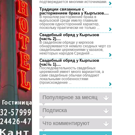
подтверждается многими источниками. ...
Традиции связанные с
расторжением брака у Кыргызов...
.
В прошлом расторжение брака в
кыргызской среде имело главным
образом односторонний характер,
поскольку практически не только ...
Свадебный обряд у Кыргызов
(часть 2)...
.
В свадебном обряде у киргизов
обнаруживается немало сходных черт со
свадебными церемониями у казахов,
некоторых народов Средней ...
Свадебный обряд у Кыргызов
(часть 1)...
.
Последовательность свадебных
церемоний имеет много вариантов, а
сами свадебные обычаи обладают
локальными особенностями
(происхождение ...
Популярное за месяц
Подписка
Что комментируют