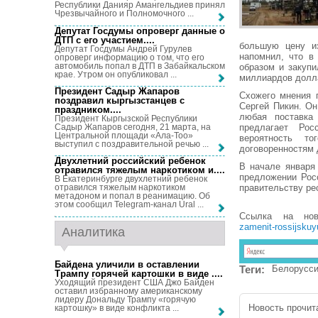
Республики Данияр Амангельдиев принял
Чрезвычайного и Полномочного ...
Депутат Госдумы опроверг данные о
ДТП с его участием...
.
большую цену из
Депутат Госдумы Андрей Гурулев
напомнил, что в
опроверг информацию о том, что его
автомобиль попал в ДТП в Забайкальском
образом и закуп
крае. Утром он опубликовал ...
миллиардов долла
Президент Садыр Жапаров
Схожего мнения 
поздравил кыргызстанцев с
Сергей Пикин. Он
праздником...
.
любая поставка
Президент Кыргызской Республики
Садыр Жапаров сегодня, 21 марта, на
предлагает Рос
Центральной площади «Ала-Тоо»
вероятность т
выступил с поздравительной речью ...
договоренностям 
Двухлетний российский ребенок
В начале января
отравился тяжелым наркотиком и...
.
предложении Рос
В Екатеринбурге двухлетний ребенок
правительству ре
отравился тяжелым наркотиком
метадоном и попал в реанимацию. Об
этом сообщил Telegram-канал Ural ...
Ссылка на но
zamenit-rossijskuyu
Аналитика
Байдена уличили в оставлении
Теги:
Белорусс
Трампу горячей картошки в виде ...
.
Уходящий президент США Джо Байден
оставил избранному американскому
лидеру Дональду Трампу «горячую
Новость прочита
картошку» в виде конфликта ...