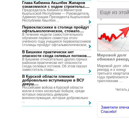
Глава Кабмина Акылбек Жапаров
ознакомился с ходом строительс...
.
Председатель Кабинета Министров
Еще из этой
Кыргызской Республики — Руководитель
Администрации Президента Кыргызской
Республики Акылбек ...
Первоклассники в столице пройдут
офтальмологическое, стомато...
.
В течение недели самостоятельного
обучения первого семестра этого
учебного года учащиеся первоклассников
столицы пройдут офтальмологическое, ...
В Бишкеке практически нет
Мировой долг
опасности схода селевых потоков...
.
обновил рекорд
В Бишкеке относительно других горных
районов практически нет опасности
Мировой долг об
схода селевых потоков. Об этом сказал
рекорд и к концу
заместитель главы ...
третьего квартала
В Курской области пленили
года приблизился 
добровольно вступившую в ВСУ
триллионам ...
девуш...
.
Российские войска в Курской области
Читать 
взяли в плен несколько бойцов, среди
которых оказалась девушка-
военнослужащая, которая добровольно
...
Заметили опечат
Спасибо!