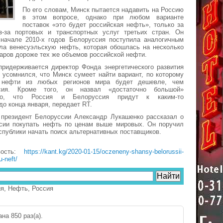
По его словам, Минск пытается надавить на Россию
в этом вопросе, однако при любом варианте
поставок «это будет российская нефть», только за
-за портовых и транспортных услуг третьих стран. Он
 начале 2010-х годов Белоруссия поступила аналогичным
ила венесуэльскую нефть, которая обошлась на несколько
ров дороже тех же объемов российской нефти.
придерживается директор Фонда энергетического развития
 усомнился, что Минск сумеет найти вариант, по которому
 нефти из любых регионов мира будет дешевле, чем
сия. Кроме того, он назвал «достаточно большой»
ого, что Россия и Белоруссия придут к каким-то
до конца января, передает RT.
 президент Белоруссии Александр Лукашенко рассказал о
сии покупать нефть по ценам выше мировых. Он поручил
спублики начать поиск альтернативных поставщиков.
вость:
https://kant.kg/2020-01-15/oczeneny-shansy-belorussii-
-neft/
ия
,
Нефть
,
Россия
на 850 раз(a).