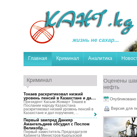
жизнь не сахар...
Главная
Криминал
Аналитика
Новос
Криминал
Оценены шан
нефть
Токаев раскритиковал низкий
уровень пенсий в Казахстане и да...
.
Опубликовано 1
Президент Касым-Жомарт Токаев в
Послании народу Казахстана
Версия для п
раскритиковал низкий уровень пенсий в
Казахстане и дал поручение, ...
Первый зампред Данияр
Амангельдиев обсудил с Послом
Великобр...
.
Первый заместитель Председателя
Кабинета Министров Кыргызской