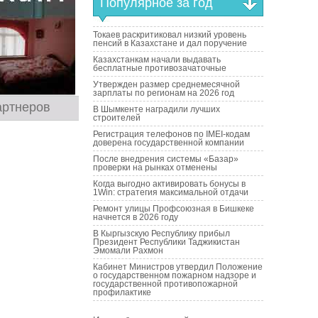
Популярное за год
Токаев раскритиковал низкий уровень
пенсий в Казахстане и дал поручение
Казахстанкам начали выдавать
бесплатные противозачаточные
Утвержден размер среднемесячной
зарплаты по регионам на 2026 год
артнеров
В Шымкенте наградили лучших
строителей
Регистрация телефонов по IMEI-кодам
доверена государственной компании
После внедрения системы «Базар»
проверки на рынках отменены
Когда выгодно активировать бонусы в
1Win: стратегия максимальной отдачи
Ремонт улицы Профсоюзная в Бишкеке
начнется в 2026 году
В Кыргызскую Республику прибыл
Президент Республики Таджикистан
Эмомали Рахмон
Кабинет Министров утвердил Положение
о государственном пожарном надзоре и
государственной противопожарной
профилактике