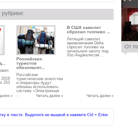
 рубрики:
В США самолет
сбросил топливо ...
Летящий самолет
авиакомпании Delta
От п
сбросил топливо на
начальную школу под
Лос-Анджелесом ...
Российских
...
туристов
обезопасят...
новил
Российские
 2019
туристические агентства
к 253
и операторы будут
обязаны использовать
систему «Электронная
...
далее »
Читать далее »
Читать далее »
ку в тексте. Выделите ее мышкой и нажмите Ctrl + Enter.