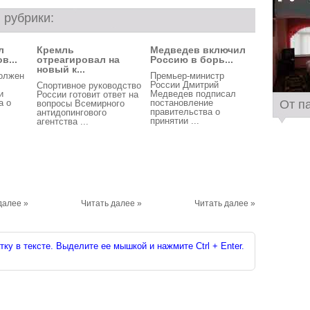
 рубрики:
л
Кремль
Медведев включил
в...
отреагировал на
Россию в борь...
новый к...
должен
Премьер-министр
России Дмитрий
Спортивное руководство
и
Медведев подписал
России готовит ответ на
От п
а о
постановление
вопросы Всемирного
правительства о
антидопингового
принятии ...
агентства ...
далее »
Читать далее »
Читать далее »
ку в тексте. Выделите ее мышкой и нажмите Ctrl + Enter.