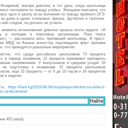
Игнариной, матери девочки, в тот день, когда школьница
много поспорили по поводу учебы». Женщина пояснила, что
лась идти в школу из-за волнения по поводу пробного ОГЭ.
 из дома в одних хлопковых брюках, футболке и тапочках.
 ней следом, но догнать не успела.
с момента исчезновения девочки прошла почти неделя. «Я
сь в полицию и поисковые организации. Пока поиск
дал», — рассказала мать пропавшей школьницы. В пресс-
ия МВД по Казани агентству подтвердили факт пропажи
ли, что проводятся разыскные мероприятия.
естно, что среди российских школьников 73 процента
сс в период экзаменов, 22 процента принимают препараты
рвным напряжением. У выпускников в среднем уходит 10
 на подготовку к экзаменам. 32 процента школьников
часов, еще 32 процента — от 5 до 10 часов и 19 процентов
сов в неделю.
сть:
https://kant.kg/2019-09-24/rossijskaya-shkolnicza-ushla-iz-
iz-za-ekzamena/
на 453 раз(a).