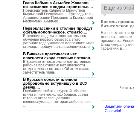
Глава Кабмина Акылбек Жапаров
ознакомился с ходом строительс...
.
Еще из этой
Председатель Кабинета Министров
Кыргызской Республики — Руководитель
Администрации Президента Кыргызской
Республики Акылбек ...
Кремль призва
бизнесменов до
Первоклассники в столице пройдут
офтальмологическое, стомато...
.
Бизнес может и 
В течение недели самостоятельного
доверять словам
обучения первого семестра этого
президента Росси
учебного года учащиеся первоклассников
Владимира Путин
столицы пройдут офтальмологическое, ...
гарантиях в ...
В Бишкеке практически нет
опасности схода селевых потоков...
.
В Бишкеке относительно других горных
районов практически нет опасности
схода селевых потоков. Об этом сказал
заместитель главы ...
В Курской области пленили
добровольно вступившую в ВСУ
девуш...
.
Читать 
Российские войска в Курской области
взяли в плен несколько бойцов, среди
которых оказалась девушка-
военнослужащая, которая добровольно
...
Заметили опечат
Спасибо!