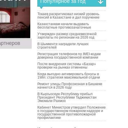
Популярное за год
Токаев раскритиковал низкий уровень
пенсий в Казахстане и дал поручение
Казахстанкам начали выдавать
бесплатные противозачаточные
Утвержден размер среднемесячной
зарплаты по регионам на 2026 год
артнеров
В Шымкенте наградили лучших
строителей
Регистрация телефонов по IMEI-кодам
доверена государственной компании
После внедрения системы «Базар»
проверки на рынках отменены
Когда выгодно активировать бонусы в
1Win: стратегия максимальной отдачи
Ремонт улицы Профсоюзная в Бишкеке
начнется в 2026 году
В Кыргызскую Республику прибыл
Президент Республики Таджикистан
Эмомали Рахмон
Кабинет Министров утвердил Положение
о государственном пожарном надзоре и
государственной противопожарной
профилактике