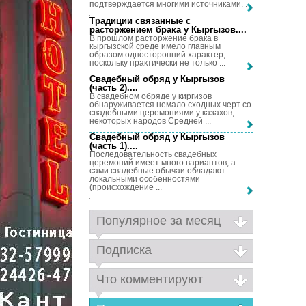
подтверждается многими источниками. ...
Традиции связанные с
расторжением брака у Кыргызов...
.
В прошлом расторжение брака в
кыргызской среде имело главным
образом односторонний характер,
поскольку практически не только ...
Свадебный обряд у Кыргызов
(часть 2)...
.
В свадебном обряде у киргизов
обнаруживается немало сходных черт со
свадебными церемониями у казахов,
некоторых народов Средней ...
Свадебный обряд у Кыргызов
(часть 1)...
.
Последовательность свадебных
церемоний имеет много вариантов, а
сами свадебные обычаи обладают
локальными особенностями
(происхождение ...
Популярное за месяц
Подписка
Что комментируют