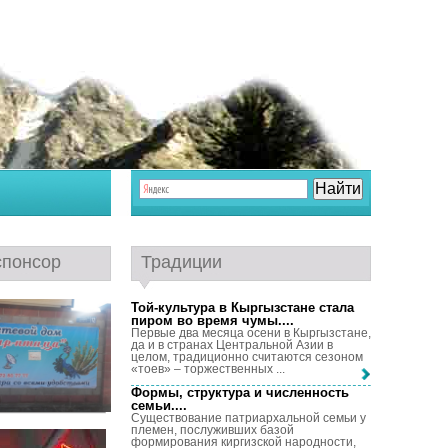
спонсор
Традиции
Той-культура в Кыргызстане стала
пиром во время чумы...
.
Первые два месяца осени в Кыргызстане,
да и в странах Центральной Азии в
целом, традиционно считаются сезоном
«тоев» – торжественных ...
Формы, структура и численность
семьи...
.
Существование патриархальной семьи у
племен, послуживших базой
формирования киргизской народности,