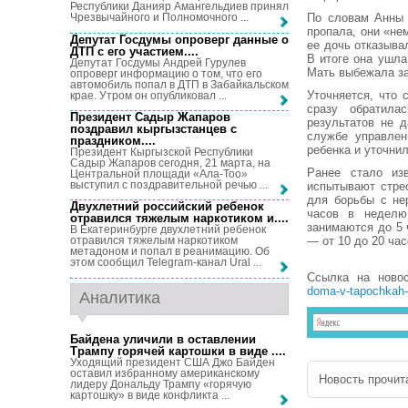
Республики Данияр Амангельдиев принял
По словам Анны 
Чрезвычайного и Полномочного ...
пропала, они «не
Депутат Госдумы опроверг данные о
ее дочь отказыва
ДТП с его участием...
.
В итоге она ушла
Депутат Госдумы Андрей Гурулев
Мать выбежала за
опроверг информацию о том, что его
автомобиль попал в ДТП в Забайкальском
Уточняется, что 
крае. Утром он опубликовал ...
сразу обратила
Президент Садыр Жапаров
результатов не 
поздравил кыргызстанцев с
службе управлен
праздником...
.
ребенка и уточни
Президент Кыргызской Республики
Садыр Жапаров сегодня, 21 марта, на
Ранее стало изв
Центральной площади «Ала-Тоо»
выступил с поздравительной речью ...
испытывают стре
для борьбы с не
Двухлетний российский ребенок
часов в неделю
отравился тяжелым наркотиком и...
.
занимаются до 5 
В Екатеринбурге двухлетний ребенок
— от 10 до 20 ча
отравился тяжелым наркотиком
метадоном и попал в реанимацию. Об
этом сообщил Telegram-канал Ural ...
Ссылка на ново
doma-v-tapochkah-
Аналитика
Байдена уличили в оставлении
Трампу горячей картошки в виде ...
.
Уходящий президент США Джо Байден
оставил избранному американскому
Новость прочита
лидеру Дональду Трампу «горячую
картошку» в виде конфликта ...