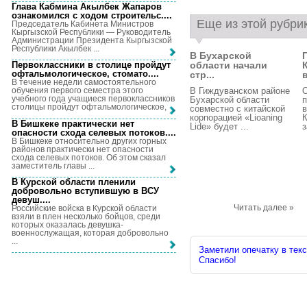
Глава Кабмина Акылбек Жапаров
ознакомился с ходом строительс...
.
Еще из этой рубри
Председатель Кабинета Министров
Кыргызской Республики — Руководитель
Администрации Президента Кыргызской
Республики Акылбек ...
В Бухарской
области начали
Первоклассники в столице пройдут
офтальмологическое, стомато...
.
стр...
В течение недели самостоятельного
В Гиждуванском районе
обучения первого семестра этого
учебного года учащиеся первоклассников
Бухарской области
п
столицы пройдут офтальмологическое, ...
совместно с китайской
в
корпорацией «Lioaning
К
В Бишкеке практически нет
Lide» будет ...
з
опасности схода селевых потоков...
.
В Бишкеке относительно других горных
районов практически нет опасности
схода селевых потоков. Об этом сказал
заместитель главы ...
В Курской области пленили
добровольно вступившую в ВСУ
девуш...
.
Читать далее »
Российские войска в Курской области
взяли в плен несколько бойцов, среди
которых оказалась девушка-
военнослужащая, которая добровольно
...
Заметили опечатку в текс
Спасибо!