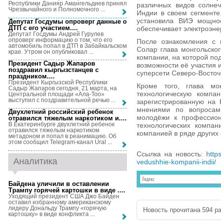
Республики Данияр Амангельдиев принял
различных видов солне
Чрезвычайного и Полномочного ...
Индии в своем сегменте
установила ВИЭ мощнос
Депутат Госдумы опроверг данные о
ДТП с его участием...
.
обеспечивает электроэне
Депутат Госдумы Андрей Гурулев
опроверг информацию о том, что его
После ознакомления с 
автомобиль попал в ДТП в Забайкальском
Солар глава монгольског
крае. Утром он опубликовал ...
компании, на которой п
Президент Садыр Жапаров
возможности её участия 
поздравил кыргызстанцев с
суперсети Северо-Восточ
праздником...
.
Президент Кыргызской Республики
Кроме того, глава мон
Садыр Жапаров сегодня, 21 марта, на
технологическую компа
Центральной площади «Ала-Тоо»
выступил с поздравительной речью ...
зарегистрированную на
мнениями по вопросам 
Двухлетний российский ребенок
молодёжи к профессион
отравился тяжелым наркотиком и...
.
В Екатеринбурге двухлетний ребенок
технологических компан
отравился тяжелым наркотиком
компанией в ряде других 
метадоном и попал в реанимацию. Об
этом сообщил Telegram-канал Ural ...
Ссылка на новость:
http
Аналитика
vedushhie-kompanii-indii/
Байдена уличили в оставлении
Трампу горячей картошки в виде ...
.
Уходящий президент США Джо Байден
оставил избранному американскому
лидеру Дональду Трампу «горячую
Новость прочитана 594 ра
картошку» в виде конфликта ...