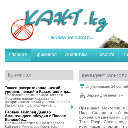
жизнь не сахар...
Главная
Криминал
Аналитика
Новости
Тр
Криминал
Президент Монголи
Опубликовано 24 сентябр
Токаев раскритиковал низкий
уровень пенсий в Казахстане и да...
.
Президент Касым-Жомарт Токаев в
Версия для печати »
Послании народу Казахстана
раскритиковал низкий уровень пенсий в
Казахстане и дал поручение, ...
Президент Монголии Х.Б
Первый зампред Данияр
Паэр Солар» и «Инфос
Амангельдиев обсудил с Послом
обменялся мнениями с р
Великобр...
.
Тата Паэр Солар ведет
Первый заместитель Председателя
источников энергии, п
Кабинета Министров Кыргызской