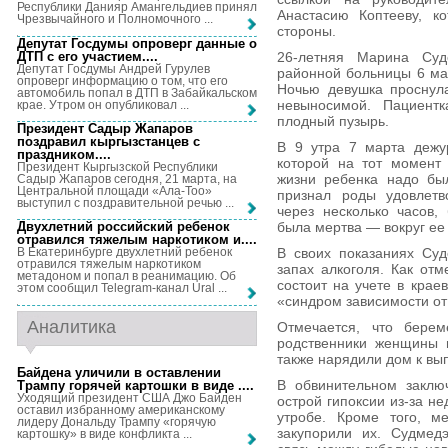
Республики Данияр Амангельдиев принял
Анастасию Коптееву, к
Чрезвычайного и Полномочного ...
стороны.
Депутат Госдумы опроверг данные о
ДТП с его участием...
.
26-летняя Марина Суд
Депутат Госдумы Андрей Гурулев
районной больницы 6 ма
опроверг информацию о том, что его
Ночью девушка проснула
автомобиль попал в ДТП в Забайкальском
невыносимой. Пациентк
крае. Утром он опубликовал ...
плодный пузырь.
Президент Садыр Жапаров
поздравил кыргызстанцев с
В 9 утра 7 марта дежу
праздником...
.
которой на тот момент
Президент Кыргызской Республики
жизни ребенка надо был
Садыр Жапаров сегодня, 21 марта, на
Центральной площади «Ала-Тоо»
признал роды удовлетв
выступил с поздравительной речью ...
через несколько часов,
была мертва — вокруг ее
Двухлетний российский ребенок
отравился тяжелым наркотиком и...
.
В своих показаниях Суд
В Екатеринбурге двухлетний ребенок
отравился тяжелым наркотиком
запах алкоголя. Как от
метадоном и попал в реанимацию. Об
состоит на учете в крае
этом сообщил Telegram-канал Ural ...
«синдром зависимости от
Аналитика
Отмечается, что бере
родственники женщины п
также нарядили дом к вы
Байдена уличили в оставлении
В обвинительном заклю
Трампу горячей картошки в виде ...
.
Уходящий президент США Джо Байден
острой гипоксии из-за не
оставил избранному американскому
утробе. Кроме того, м
лидеру Дональду Трампу «горячую
закупорили их. Судмедэ
картошку» в виде конфликта ...