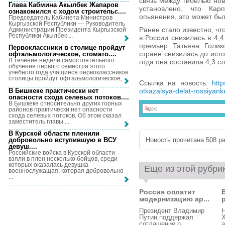
связь между гибелью нов
Глава Кабмина Акылбек Жапаров
установлено, что Кар
ознакомился с ходом строительс...
.
опьянения, это может бы
Председатель Кабинета Министров
Кыргызской Республики — Руководитель
Ранее стало известно, чт
Администрации Президента Кыргызской
Республики Акылбек ...
в России снизилась в 4,4
премьер Татьяна Голик
Первоклассники в столице пройдут
стране снизилась до ист
офтальмологическое, стомато...
.
В течение недели самостоятельного
года она составила 4,3 с
обучения первого семестра этого
учебного года учащиеся первоклассников
столицы пройдут офтальмологическое, ...
Ссылка на новость:
http
В Бишкеке практически нет
otkazalsya-delat-rossiyank
опасности схода селевых потоков...
.
В Бишкеке относительно других горных
районов практически нет опасности
схода селевых потоков. Об этом сказал
заместитель главы ...
В Курской области пленили
добровольно вступившую в ВСУ
Новость прочитана 508 ра
девуш...
.
Российские войска в Курской области
взяли в плен несколько бойцов, среди
которых оказалась девушка-
Еще из этой рубри
военнослужащая, которая добровольно
...
Россия оплатит
модернизацию ар...
Президент Владимир
Н
Путин поддержал
Х
соглашение о
а