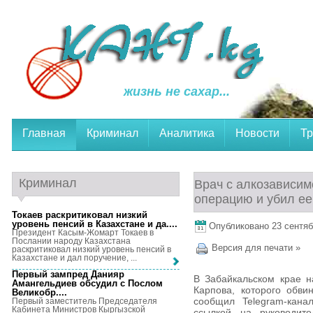
жизнь не сахар...
Главная
Криминал
Аналитика
Новости
Тр
Криминал
Врач с алкозависим
операцию и убил ее
Токаев раскритиковал низкий
уровень пенсий в Казахстане и да...
.
Опубликовано 23 сентябр
Президент Касым-Жомарт Токаев в
Послании народу Казахстана
Версия для печати »
раскритиковал низкий уровень пенсий в
Казахстане и дал поручение, ...
Первый зампред Данияр
В Забайкальском крае н
Амангельдиев обсудил с Послом
Карпова, которого обви
Великобр...
.
сообщил Telegram-кана
Первый заместитель Председателя
Кабинета Министров Кыргызской
ссылкой на руководите