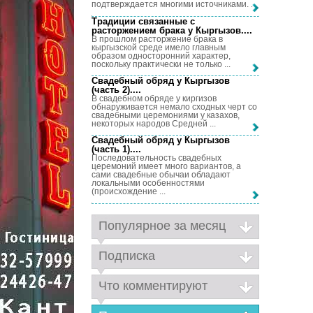
подтверждается многими источниками. ...
Традиции связанные с
расторжением брака у Кыргызов...
.
В прошлом расторжение брака в
кыргызской среде имело главным
образом односторонний характер,
поскольку практически не только ...
Свадебный обряд у Кыргызов
(часть 2)...
.
В свадебном обряде у киргизов
обнаруживается немало сходных черт со
свадебными церемониями у казахов,
некоторых народов Средней ...
Свадебный обряд у Кыргызов
(часть 1)...
.
Последовательность свадебных
церемоний имеет много вариантов, а
сами свадебные обычаи обладают
локальными особенностями
(происхождение ...
Популярное за месяц
Подписка
Что комментируют