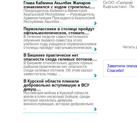
ОсОО «Газпром
Глава Кабмина Акылбек Жапаров
Кыргызстан». По .
ознакомился с ходом строительс...
.
Председатель Кабинета Министров
Кыргызской Республики — Руководитель
Администрации Президента Кыргызской
Республики Акылбек ...
Первоклассники в столице пройдут
офтальмологическое, стомато...
.
В течение недели самостоятельного
обучения первого семестра этого
учебного года учащиеся первоклассников
Читать 
столицы пройдут офтальмологическое, ...
В Бишкеке практически нет
опасности схода селевых потоков...
.
В Бишкеке относительно других горных
Заметили опечат
районов практически нет опасности
схода селевых потоков. Об этом сказал
Спасибо!
заместитель главы ...
В Курской области пленили
добровольно вступившую в ВСУ
девуш...
.
Российские войска в Курской области
взяли в плен несколько бойцов, среди
которых оказалась девушка-
военнослужащая, которая добровольно
...