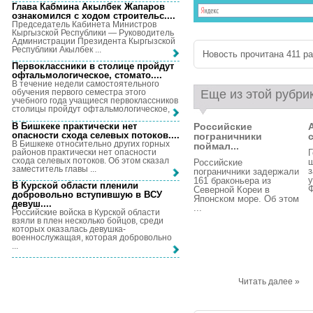
Глава Кабмина Акылбек Жапаров
ознакомился с ходом строительс...
.
Председатель Кабинета Министров
Кыргызской Республики — Руководитель
Администрации Президента Кыргызской
Республики Акылбек ...
Новость прочитана 411 раз
Первоклассники в столице пройдут
офтальмологическое, стомато...
.
В течение недели самостоятельного
Еще из этой рубри
обучения первого семестра этого
учебного года учащиеся первоклассников
столицы пройдут офтальмологическое, ...
В Бишкеке практически нет
Российские
опасности схода селевых потоков...
.
пограничники
В Бишкеке относительно других горных
поймал...
районов практически нет опасности
Г
схода селевых потоков. Об этом сказал
Российские
заместитель главы ...
з
пограничники задержали
у
161 браконьера из
В Курской области пленили
Ф
Северной Кореи в
добровольно вступившую в ВСУ
Японском море. Об этом
девуш...
.
...
Российские войска в Курской области
взяли в плен несколько бойцов, среди
которых оказалась девушка-
военнослужащая, которая добровольно
...
Читать далее »