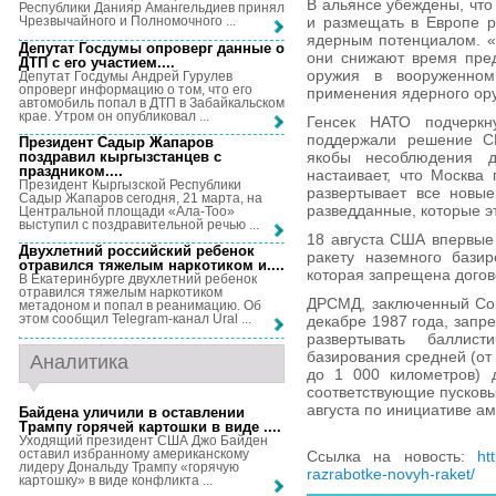
В альянсе убеждены, что
Республики Данияр Амангельдиев принял
и размещать в Европе р
Чрезвычайного и Полномочного ...
ядерным потенциалом. «
Депутат Госдумы опроверг данные о
они снижают время пре
ДТП с его участием...
.
оружия в вооруженном
Депутат Госдумы Андрей Гурулев
опроверг информацию о том, что его
применения ядерного ору
автомобиль попал в ДТП в Забайкальском
крае. Утром он опубликовал ...
Генсек НАТО подчеркн
поддержали решение С
Президент Садыр Жапаров
поздравил кыргызстанцев с
якобы несоблюдения д
праздником...
.
настаивает, что Москва
Президент Кыргызской Республики
развертывает все новы
Садыр Жапаров сегодня, 21 марта, на
разведданные, которые э
Центральной площади «Ала-Тоо»
выступил с поздравительной речью ...
18 августа США впервые
Двухлетний российский ребенок
ракету наземного бази
отравился тяжелым наркотиком и...
.
которая запрещена догов
В Екатеринбурге двухлетний ребенок
отравился тяжелым наркотиком
ДРСМД, заключенный Со
метадоном и попал в реанимацию. Об
этом сообщил Telegram-канал Ural ...
декабре 1987 года, запр
развертывать баллис
базирования средней (от 
Аналитика
до 1 000 километров) д
соответствующие пусковы
августа по инициативе а
Байдена уличили в оставлении
Трампу горячей картошки в виде ...
.
Уходящий президент США Джо Байден
оставил избранному американскому
Ссылка на новость:
ht
лидеру Дональду Трампу «горячую
razrabotke-novyh-raket/
картошку» в виде конфликта ...