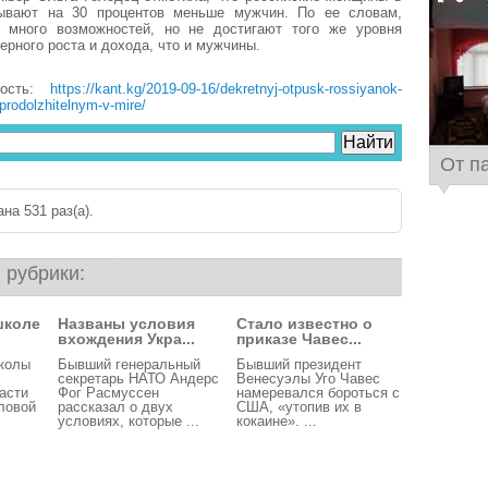
ывают на 30 процентов меньше мужчин. По ее словам,
 много возможностей, но не достигают того же уровня
ерного роста и дохода, что и мужчины.
вость:
https://kant.kg/2019-09-16/dekretnyj-otpusk-rossiyanok-
rodolzhitelnym-v-mire/
От п
на 531 раз(a).
 рубрики:
школе
Названы условия
Стало известно о
вхождения Укра...
приказе Чавес...
школы
Бывший генеральный
Бывший президент
секретарь НАТО Андерс
Венесуэлы Уго Чавес
асти
Фог Расмуссен
намеревался бороться с
ловой
рассказал о двух
США, «утопив их в
условиях, которые ...
кокаине». ...