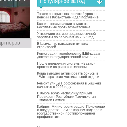
Популярное за год
Токаев раскритиковал низкий уровень
пенсий в Казахстане и дал поручение
Казахстанкам начали выдавать
бесплатные противозачаточные
Утвержден размер среднемесячной
зарплаты по регионам на 2026 год
артнеров
В Шымкенте наградили лучших
строителей
Регистрация телефонов по IMEI-кодам
доверена государственной компании
После внедрения системы «Базар»
проверки на рынках отменены
Когда выгодно активировать бонусы в
1Win: стратегия максимальной отдачи
Ремонт улицы Профсоюзная в Бишкеке
начнется в 2026 году
В Кыргызскую Республику прибыл
Президент Республики Таджикистан
Эмомали Рахмон
Кабинет Министров утвердил Положение
о государственном пожарном надзоре и
государственной противопожарной
профилактике