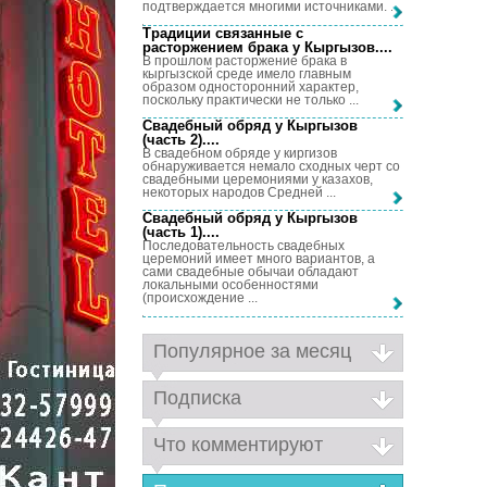
подтверждается многими источниками. ...
Традиции связанные с
расторжением брака у Кыргызов...
.
В прошлом расторжение брака в
кыргызской среде имело главным
образом односторонний характер,
поскольку практически не только ...
Свадебный обряд у Кыргызов
(часть 2)...
.
В свадебном обряде у киргизов
обнаруживается немало сходных черт со
свадебными церемониями у казахов,
некоторых народов Средней ...
Свадебный обряд у Кыргызов
(часть 1)...
.
Последовательность свадебных
церемоний имеет много вариантов, а
сами свадебные обычаи обладают
локальными особенностями
(происхождение ...
Популярное за месяц
Подписка
Что комментируют