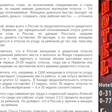
развитых стран, за исключением скандинавских и стран
ря, по нашим меркам, довольно маленькие отпуска — 3-4
егда оплачиваемые. Женщины довольно быстро выходят на
ывать деньги, сохранить свое рабочее место», — уточнила
ой, ближе всего к России по продолжительности декретного
ь Норвегия, где официальный оплачиваемый отпуск длится
и этом в России, по данным Росстата, средняя
ть декрета составляет 29 месяцев, а по закону женщина
иться в отпуске по уходу за ребенком до тех пор, пока ему
ода.
тметила, что в России женщинам в декретном отпуске
хранение рабочего места и выплаты из Фонда социального
есте с тем зарплату в полном объеме россиянки могут
в первые 20-28 недель отпуска, тогда как в Норвегии она
нщинам на протяжении всего времени декретного отпуска.
метила, что, например, в США женщинам в отпуске по уходу
арантируют сохранение места работы, а сам отпуск является
и длится 12 недель. В Канаде продолжительность отпуска
и родам составляет 17 недель, плюс 35 недель отпуска по
м, в Великобритании — 6 и 33 недели соответственно.
лого года замминистра труда и социальной защиты Алексей
 что среди российских отцов только 2-2,5 процента выходят
у за ребенком. Он добавил, что в России у мужчин и женщин
 на ребенка.
емьер Ольга Голодец отметила, что российские женщины в