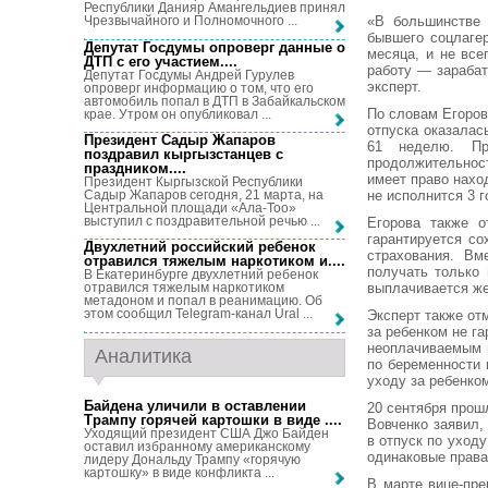
Республики Данияр Амангельдиев принял
«В большинстве 
Чрезвычайного и Полномочного ...
бывшего соцлаге
Депутат Госдумы опроверг данные о
месяца, и не вс
ДТП с его участием...
.
работу — зарабат
Депутат Госдумы Андрей Гурулев
эксперт.
опроверг информацию о том, что его
автомобиль попал в ДТП в Забайкальском
По словам Егоров
крае. Утром он опубликовал ...
отпуска оказалас
Президент Садыр Жапаров
61 неделю. Пр
поздравил кыргызстанцев с
продолжительнос
праздником...
.
имеет право наход
Президент Кыргызской Республики
Садыр Жапаров сегодня, 21 марта, на
не исполнится 3 г
Центральной площади «Ала-Тоо»
выступил с поздравительной речью ...
Егорова также о
гарантируется со
Двухлетний российский ребенок
страхования. Вм
отравился тяжелым наркотиком и...
.
получать только 
В Екатеринбурге двухлетний ребенок
выплачивается же
отравился тяжелым наркотиком
метадоном и попал в реанимацию. Об
этом сообщил Telegram-канал Ural ...
Эксперт также от
за ребенком не г
неоплачиваемым 
Аналитика
по беременности 
уходу за ребенко
Байдена уличили в оставлении
20 сентября прош
Трампу горячей картошки в виде ...
.
Вовченко заявил,
Уходящий президент США Джо Байден
в отпуск по уход
оставил избранному американскому
одинаковые права
лидеру Дональду Трампу «горячую
картошку» в виде конфликта ...
В марте вице-пр