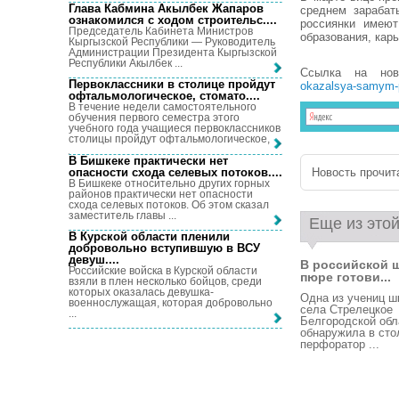
Глава Кабмина Акылбек Жапаров
среднем зарабат
ознакомился с ходом строительс...
.
россиянки имеют
Председатель Кабинета Министров
образования, карь
Кыргызской Республики — Руководитель
Администрации Президента Кыргызской
Республики Акылбек ...
Ссылка на но
Первоклассники в столице пройдут
okazalsya-samym-p
офтальмологическое, стомато...
.
В течение недели самостоятельного
обучения первого семестра этого
учебного года учащиеся первоклассников
столицы пройдут офтальмологическое, ...
В Бишкеке практически нет
опасности схода селевых потоков...
.
Новость прочита
В Бишкеке относительно других горных
районов практически нет опасности
схода селевых потоков. Об этом сказал
заместитель главы ...
Еще из этой
В Курской области пленили
добровольно вступившую в ВСУ
девуш...
.
В российской 
Российские войска в Курской области
пюре готови...
взяли в плен несколько бойцов, среди
которых оказалась девушка-
Одна из учениц 
военнослужащая, которая добровольно
села Стрелецкое
...
Белгородской обл
обнаружила в сто
перфоратор ...