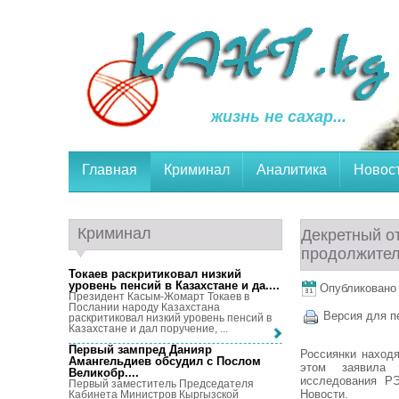
жизнь не сахар...
Главная
Криминал
Аналитика
Новос
Криминал
Декретный о
продолжител
Токаев раскритиковал низкий
уровень пенсий в Казахстане и да...
.
Опубликовано 1
Президент Касым-Жомарт Токаев в
Послании народу Казахстана
Версия для п
раскритиковал низкий уровень пенсий в
Казахстане и дал поручение, ...
Первый зампред Данияр
Россиянки наход
Амангельдиев обсудил с Послом
этом заявила 
Великобр...
.
исследования РЭ
Первый заместитель Председателя
Новости.
Кабинета Министров Кыргызской