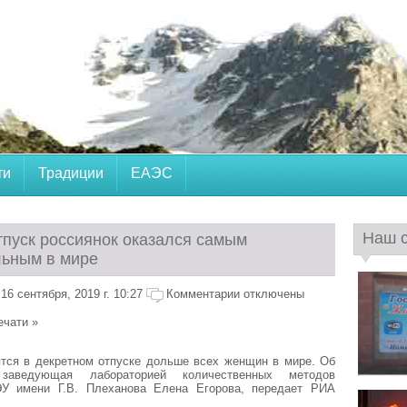
ти
Традиции
ЕАЭС
Наш 
тпуск россиянок оказался самым
ьным в мире
6 сентября, 2019 г. 10:27
Комментарии отключены
ечати »
ятся в декретном отпуске дольше всех женщин в мире. Об
заведующая лабораторией количественных методов
У имени Г.В. Плеханова Елена Егорова, передает РИА