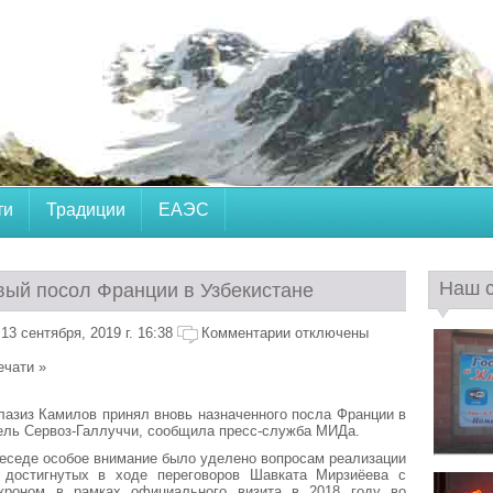
ти
Традиции
ЕАЭС
Наш 
вый посол Франции в Узбекистане
3 сентября, 2019 г. 16:38
Комментарии отключены
ечати »
лазиз Камилов принял вновь назначенного посла Франции в
ель Сервоз-Галлуччи, сообщила пресс-служба МИДа.
еседе особое внимание было уделено вопросам реализации
, достигнутых в ходе переговоров Шавката Мирзиёева с
роном в рамках официального визита в 2018 году во