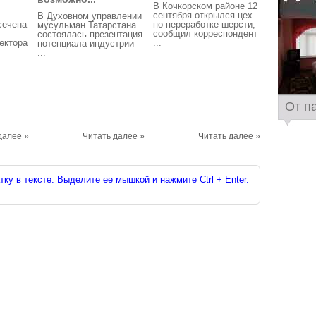
В Кочкорском районе 12
сентября открылся цех
В Духовном управлении
сечена
по переработке шерсти,
мусульман Татарстана
сообщил корреспондент
состоялась презентация
ектора
...
потенциала индустрии
...
От п
далее »
Читать далее »
Читать далее »
ку в тексте. Выделите ее мышкой и нажмите Ctrl + Enter.