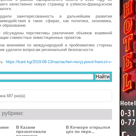
шего качественно новую страницу в узбекско-французском
алоге.
ердили заинтересованность в дальнейшем развитии
заимодействия в таких сферах, как политика, экономика,
и образование.
 обсуждены перспективы увеличения объемов взаимной
зации совместных инвестиционных проектов.
ена мнениями по международной и проблематике стороны
ие уделили вопросам региональной безопасности.
ть:
https://kant.kg/2019-09-13/naznachen-novyj-posol-franczii-v-
на 687 раз(a).
 рубрики:
ании
В Казани
В Кочкоре открылся
.
презентовали
цех по пере...
возможно...