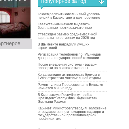
Популярное за год
Токаев раскритиковал низкий уровень
пенсий в Казахстане и дал поручение
Казахстанкам начали выдавать
бесплатные противозачаточные
Утвержден размер среднемесячной
зарплаты по регионам на 2026 год
артнеров
В Шымкенте наградили лучших
строителей
Регистрация телефонов по IMEI-кодам
доверена государственной компании
После внедрения системы «Базар»
проверки на рынках отменены
Когда выгодно активировать бонусы в
1Win: стратегия максимальной отдачи
Ремонт улицы Профсоюзная в Бишкеке
начнется в 2026 году
В Кыргызскую Республику прибыл
Президент Республики Таджикистан
Эмомали Рахмон
Кабинет Министров утвердил Положение
о государственном пожарном надзоре и
государственной противопожарной
профилактике