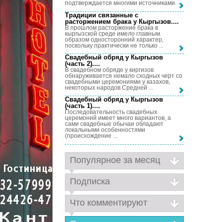
подтверждается многими источниками. ...
Традиции связанные с
расторжением брака у Кыргызов...
.
В прошлом расторжение брака в
кыргызской среде имело главным
образом односторонний характер,
поскольку практически не только ...
Свадебный обряд у Кыргызов
(часть 2)...
.
В свадебном обряде у киргизов
обнаруживается немало сходных черт со
свадебными церемониями у казахов,
некоторых народов Средней ...
Свадебный обряд у Кыргызов
(часть 1)...
.
Последовательность свадебных
церемоний имеет много вариантов, а
сами свадебные обычаи обладают
локальными особенностями
(происхождение ...
Популярное за месяц
Подписка
Что комментируют