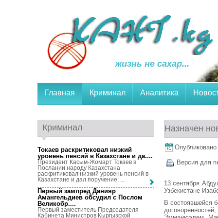
жизнь не сахар...
Главная
Криминал
Аналитика
Новос
Криминал
Назначен но
Опубликовано 1
Токаев раскритиковал низкий
уровень пенсий в Казахстане и да...
.
Президент Касым-Жомарт Токаев в
Версия для п
Послании народу Казахстана
раскритиковал низкий уровень пенсий в
Казахстане и дал поручение, ...
13 сентября Абду
Узбекистане Изаб
Первый зампред Данияр
Амангельдиев обсудил с Послом
В состоявшейся б
Великобр...
.
договоренностей
Первый заместитель Председателя
Кабинета Министров Кыргызской
Эмманюэлем Мак