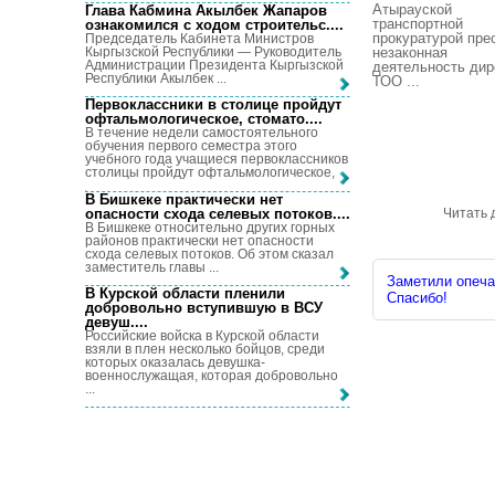
Атырауской
Глава Кабмина Акылбек Жапаров
транспортной
ознакомился с ходом строительс...
.
прокуратурой пре
Председатель Кабинета Министров
Кыргызской Республики — Руководитель
незаконная
Администрации Президента Кыргызской
деятельность дир
Республики Акылбек ...
ТОО ...
Первоклассники в столице пройдут
офтальмологическое, стомато...
.
В течение недели самостоятельного
обучения первого семестра этого
учебного года учащиеся первоклассников
столицы пройдут офтальмологическое, ...
В Бишкеке практически нет
опасности схода селевых потоков...
.
Читать 
В Бишкеке относительно других горных
районов практически нет опасности
схода селевых потоков. Об этом сказал
заместитель главы ...
Заметили опечат
В Курской области пленили
Спасибо!
добровольно вступившую в ВСУ
девуш...
.
Российские войска в Курской области
взяли в плен несколько бойцов, среди
которых оказалась девушка-
военнослужащая, которая добровольно
...