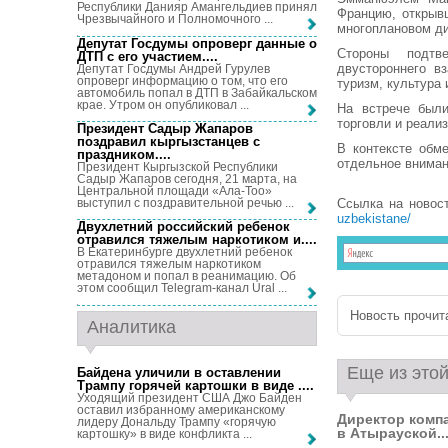
Республики Данияр Амангельдиев принял
Францию, открыв
Чрезвычайного и Полномочного ...
многоплановом ди
Депутат Госдумы опроверг данные о
Стороны подтв
ДТП с его участием...
.
двустороннего в
Депутат Госдумы Андрей Гурулев
опроверг информацию о том, что его
туризм, культура 
автомобиль попал в ДТП в Забайкальском
крае. Утром он опубликовал ...
На встрече были
торговли и реали
Президент Садыр Жапаров
поздравил кыргызстанцев с
В контексте обм
праздником...
.
отдельное вниман
Президент Кыргызской Республики
Садыр Жапаров сегодня, 21 марта, на
Центральной площади «Ала-Тоо»
выступил с поздравительной речью ...
Ссылка на новос
uzbekistane/
Двухлетний российский ребенок
отравился тяжелым наркотиком и...
.
В Екатеринбурге двухлетний ребенок
отравился тяжелым наркотиком
метадоном и попал в реанимацию. Об
этом сообщил Telegram-канал Ural ...
Новость прочита
Аналитика
Еще из этой
Байдена уличили в оставлении
Трампу горячей картошки в виде ...
.
Уходящий президент США Джо Байден
оставил избранному американскому
Директор комп
лидеру Дональду Трампу «горячую
в Атырауской..
картошку» в виде конфликта ...