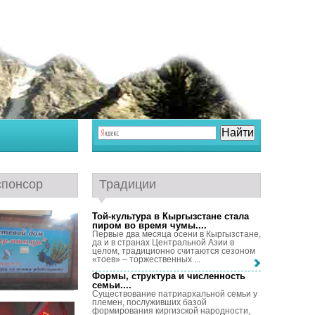
спонсор
Традиции
Той-культура в Кыргызстане стала
пиром во время чумы...
.
Первые два месяца осени в Кыргызстане,
да и в странах Центральной Азии в
целом, традиционно считаются сезоном
«тоев» – торжественных ...
Формы, структура и численность
семьи...
.
Существование патриархальной семьи у
племен, послуживших базой
формирования киргизской народности,