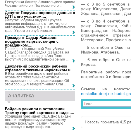
Республики Данияр Амангельдиев принял
— с 3 по 5 сентября в 
Чрезвычайного и Полномочного ...
улиц: Юнусалиева, Джан
Депутат Госдумы опроверг данные о
Жданова, Древесная, Дви
ДТП с его участием...
.
Депутат Госдумы Андрей Гурулев
— с 3 по 4 сентября в 
опроверг информацию о том, что его
улиц: Очаковская, Кай
автомобиль попал в ДТП в Забайкальском
Винограндная, Набережн
крае. Утром он опубликовал ...
ограниченном отрезкам
Президент Садыр Жапаров
Мессароша, Профсоюзна
поздравил кыргызстанцев с
праздником...
.
— 5 сентября в Оше на 
Президент Кыргызской Республики
Иминова, Атабаева.
Садыр Жапаров сегодня, 21 марта, на
Центральной площади «Ала-Тоо»
выступил с поздравительной речью ...
— 6 сентября в Оше на 
Кирова.
Двухлетний российский ребенок
отравился тяжелым наркотиком и...
.
Ремонтные работы пров
В Екатеринбурге двухлетний ребенок
потребителей и безавари
отравился тяжелым наркотиком
метадоном и попал в реанимацию. Об
этом сообщил Telegram-канал Ural ...
Ссылка на новост
neskolko-dnej-ne-budet-ga
Аналитика
Байдена уличили в оставлении
Трампу горячей картошки в виде ...
.
Уходящий президент США Джо Байден
оставил избранному американскому
Новость прочитана 415 ра
лидеру Дональду Трампу «горячую
картошку» в виде конфликта ...