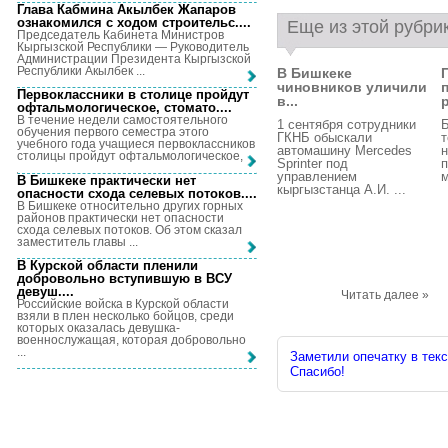
Глава Кабмина Акылбек Жапаров
ознакомился с ходом строительс...
.
Еще из этой рубри
Председатель Кабинета Министров
Кыргызской Республики — Руководитель
Администрации Президента Кыргызской
Республики Акылбек ...
В Бишкеке
чиновников уличили
Первоклассники в столице пройдут
в...
р
офтальмологическое, стомато...
.
В течение недели самостоятельного
1 сентября сотрудники
Б
обучения первого семестра этого
ГКНБ обыскали
т
учебного года учащиеся первоклассников
автомашину Mercedes
н
столицы пройдут офтальмологическое, ...
Sprinter под
управлением
м
В Бишкеке практически нет
кыргызстанца А.И. ...
опасности схода селевых потоков...
.
В Бишкеке относительно других горных
районов практически нет опасности
схода селевых потоков. Об этом сказал
заместитель главы ...
В Курской области пленили
добровольно вступившую в ВСУ
девуш...
.
Читать далее »
Российские войска в Курской области
взяли в плен несколько бойцов, среди
которых оказалась девушка-
военнослужащая, которая добровольно
...
Заметили опечатку в текс
Спасибо!