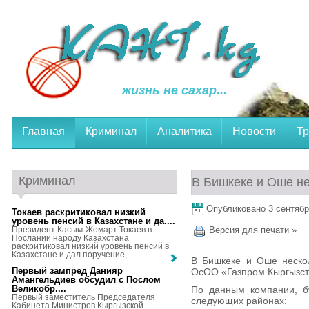
жизнь не сахар...
Главная
Криминал
Аналитика
Новости
Тр
Криминал
В Бишкеке и Оше не
Опубликовано 3 сентября
Токаев раскритиковал низкий
уровень пенсий в Казахстане и да...
.
Президент Касым-Жомарт Токаев в
Версия для печати »
Послании народу Казахстана
раскритиковал низкий уровень пенсий в
Казахстане и дал поручение, ...
В Бишкеке и Оше нескол
Первый зампред Данияр
ОсОО «Газпром Кыргызст
Амангельдиев обсудил с Послом
Великобр...
.
По данным компании, б
Первый заместитель Председателя
следующих районах:
Кабинета Министров Кыргызской