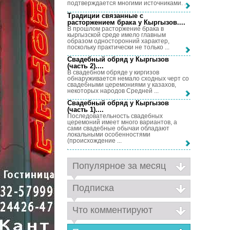
подтверждается многими источниками. ...
Традиции связанные с
расторжением брака у Кыргызов...
.
В прошлом расторжение брака в
кыргызской среде имело главным
образом односторонний характер,
поскольку практически не только ...
Свадебный обряд у Кыргызов
(часть 2)...
.
В свадебном обряде у киргизов
обнаруживается немало сходных черт со
свадебными церемониями у казахов,
некоторых народов Средней ...
Свадебный обряд у Кыргызов
(часть 1)...
.
Последовательность свадебных
церемоний имеет много вариантов, а
сами свадебные обычаи обладают
локальными особенностями
(происхождение ...
Популярное за месяц
Подписка
Что комментируют