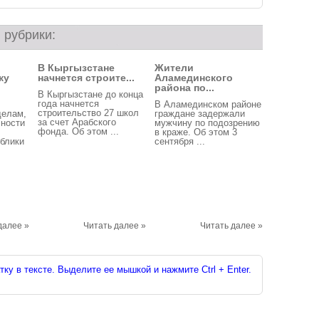
 рубрики:
В Кыргызстане
Жители
ку
начнется строите...
Аламединского
района по...
В Кыргызстане до конца
года начнется
В Аламединском районе
строительство 27 школ
елам,
граждане задержали
за счет Арабского
сности
мужчину по подозрению
фонда. Об этом ...
в краже. Об этом 3
блики
сентября ...
далее »
Читать далее »
Читать далее »
ку в тексте. Выделите ее мышкой и нажмите Ctrl + Enter.