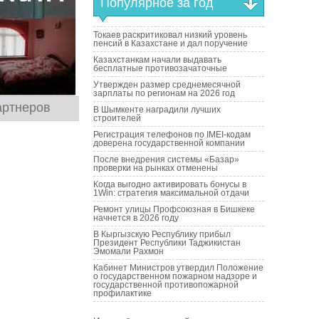
Популярное за год
Токаев раскритиковал низкий уровень
пенсий в Казахстане и дал поручение
Казахстанкам начали выдавать
бесплатные противозачаточные
Утвержден размер среднемесячной
зарплаты по регионам на 2026 год
артнеров
В Шымкенте наградили лучших
строителей
Регистрация телефонов по IMEI-кодам
доверена государственной компании
После внедрения системы «Базар»
проверки на рынках отменены
Когда выгодно активировать бонусы в
1Win: стратегия максимальной отдачи
Ремонт улицы Профсоюзная в Бишкеке
начнется в 2026 году
В Кыргызскую Республику прибыл
Президент Республики Таджикистан
Эмомали Рахмон
Кабинет Министров утвердил Положение
о государственном пожарном надзоре и
государственной противопожарной
профилактике