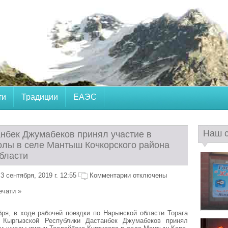
ти
Традиции
ЕАЭС
Наш 
анбек Джумабеков принял участие в
олы в селе Мантыш Кочкорского района
бласти
 сентября, 2019 г. 12:55
Комментарии отключены
ечати »
бря, в ходе рабочей поездки по Нарынской области Торага
 Кыргызской Республики Дастанбек Джумабеков принял