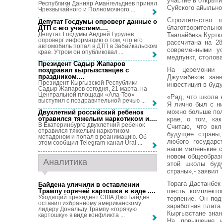
участие в открыт
Республики Данияр Амангельдиев принял
Суйского айыльно
Чрезвычайного и Полномочного ...
Строительство 
Депутат Госдумы опроверг данные о
благотворительн
ДТП с его участием...
.
Депутат Госдумы Андрей Гурулев
Таалайбека Куртк
опроверг информацию о том, что его
рассчитана на 2
автомобиль попал в ДТП в Забайкальском
современными у
крае. Утром он опубликовал ...
медпункт, столов
Президент Садыр Жапаров
На церемонии 
поздравил кыргызстанцев с
праздником...
.
Джумабеков зая
Президент Кыргызской Республики
инвестиция в буд
Садыр Жапаров сегодня, 21 марта, на
Центральной площади «Ала-Тоо»
«Рад, что школа 
выступил с поздравительной речью ...
Я лично был с н
можно больше пол
Двухлетний российский ребенок
отравился тяжелым наркотиком и...
.
крае, о том, ка
В Екатеринбурге двухлетний ребенок
Считаю, что вк
отравился тяжелым наркотиком
будущее страны,
метадоном и попал в реанимацию. Об
любого государс
этом сообщил Telegram-канал Ural ...
наши маленькие с
новом общеобраз
Аналитика
этой школы буд
страны»,- заявил 
Торага Дастанбе
Байдена уличили в оставлении
Трампу горячей картошки в виде ...
.
шесть комплекто
Уходящий президент США Джо Байден
терпение. Он под
оставил избранному американскому
заработная плата
лидеру Дональду Трампу «горячую
Кыргызстане зна
картошку» в виде конфликта ...
На повышение и