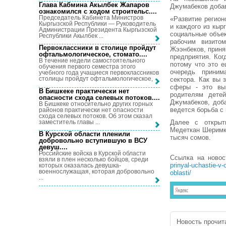
Глава Кабмина Акылбек Жапаров
Джумабеков добав
ознакомился с ходом строительс...
.
Председатель Кабинета Министров
«Развитие регион
Кыргызской Республики — Руководитель
и каждого из кыр
Администрации Президента Кыргызской
социальные объек
Республики Акылбек ...
рабочим визито
Первоклассники в столице пройдут
Жээнбеков, приня
офтальмологическое, стомато...
.
предприятия. Ког
В течение недели самостоятельного
потому что это 
обучения первого семестра этого
очередь приним
учебного года учащиеся первоклассников
столицы пройдут офтальмологическое, ...
сектора. Как вы 
сферы - это вы
В Бишкеке практически нет
родителям детей
опасности схода селевых потоков...
.
Джумабеков, доба
В Бишкеке относительно других горных
ведется борьба с
районов практически нет опасности
схода селевых потоков. Об этом сказал
заместитель главы ...
Далее с открыт
Медеткан Шеримк
В Курской области пленили
тысяч сомов.
добровольно вступившую в ВСУ
девуш...
.
Российские войска в Курской области
Ссылка на ново
взяли в плен несколько бойцов, среди
prinyal-uchastie-v
которых оказалась девушка-
военнослужащая, которая добровольно
oblasti/
...
Новость прочита