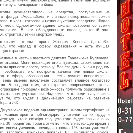
ии школы имени Таалайбека Курткаева в селе Мантыш Кара-
го округа Кочкорского района.
школы осуществлялось на средства, поступившие из
ого фонда «Ассанабил» и личные пожертвования семьи
аева, в честь которого и названо учебное заведение. Школа
80 мест. Одноэтажное здание школы построено со всеми
словиями. В нем оборудованные классы, актовый зал,
ая, строится летний спорткомплекс.
открытия школы Торага Жогорку Кенеша Дастанбек
вил, что «вклад в сферу образования – есть лучшая
ущее страны».
названа в честь известного деятеля Таалайбека Курткаева.
им знаком. Меня восхищал его энтузиазм, стремление как
ьзы принести своему региону. Все его думы были о родном
к преобразить его, построить каналы или новые школы.
лад в сферу образования – есть лучшая инвестиция в
 ведь именно население составляет главное богатство
тва. Благодаря тому, что строятся современные школы,
ограждане приобрели возможность получить образование в
овательном учреждении. Надеемся, что среди выпускников
ут те, кто будет в дальнейшем работать на развитие
Торага ЖК.
к Джумабеков подарил администрации школы сертификат на
в компьютеров и поблагодарил учителей за их труд и
черкнул, что с октября текущего года будет повышена их
 на 30 процентов. Торага отметил, что в настоящее время в
ния своим ученикам преподают около 126 тысяч учителей.
х зарплаты изыскано порядка 6,5 миллиарда сомов.