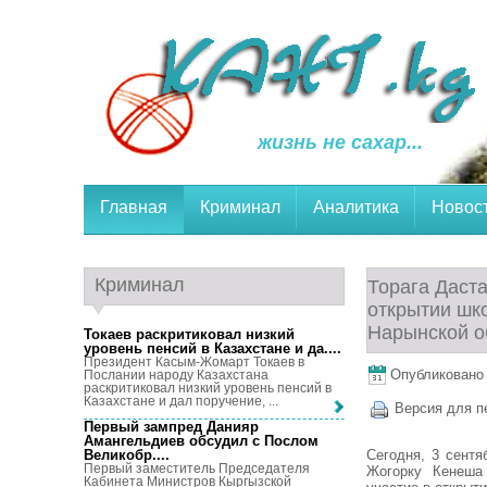
жизнь не сахар...
Главная
Криминал
Аналитика
Новос
Криминал
Торага Даст
открытии шк
Нарынской о
Токаев раскритиковал низкий
уровень пенсий в Казахстане и да...
.
Президент Касым-Жомарт Токаев в
Опубликовано 3
Послании народу Казахстана
раскритиковал низкий уровень пенсий в
Казахстане и дал поручение, ...
Версия для п
Первый зампред Данияр
Амангельдиев обсудил с Послом
Сегодня, 3 сентя
Великобр...
.
Первый заместитель Председателя
Жогорку Кенеша
Кабинета Министров Кыргызской