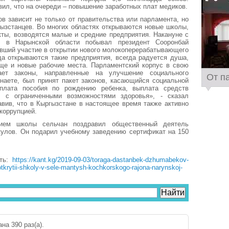
ил, что на очереди – повышение заработных плат медиков.
ов зависит не только от правительства или парламента, но
гызстанцев. Во многих областях открываются новые школы,
ты, возводятся малые и средние предприятия. Накануне с
м в Нарынской области побывал президент Сооронбай
вший участие в открытии нового молокоперерабатывающего
да открываются такие предприятия, всегда радуется душа,
еще и новые рабочие места. Парламентский корпус в свою
ает законы, направленные на улучшение социального
От п
знаете, был принят пакет законов, касающийся социальной
плата пособия по рождению ребенка, выплата средств
 с ограниченными возможностями здоровья», - сказал
вив, что в Кыргызстане в настоящее время также активно
 коррупцией.
ием школы сельчан поздравил общественный деятель
улов. Он подарил учебному заведению сертификат на 150
сть:
https://kant.kg/2019-09-03/toraga-dastanbek-dzhumabekov-
-otkrytii-shkoly-v-sele-mantysh-kochkorskogo-rajona-narynskoj-
на 390 раз(a).