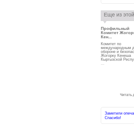
Еще из этой
Профильный
Комитет Жогор
Кен...
Комитет по
международным д
обороне и безопа
Жогорку Кенеша
Кыргызской Респу
...
Читать 
Заметили опечат
Спасибо!