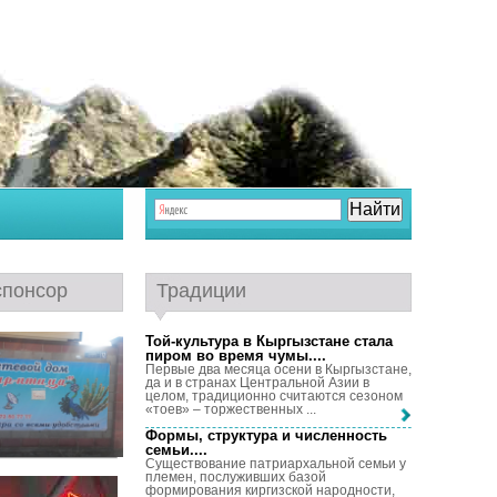
спонсор
Традиции
Той-культура в Кыргызстане стала
пиром во время чумы...
.
Первые два месяца осени в Кыргызстане,
да и в странах Центральной Азии в
целом, традиционно считаются сезоном
«тоев» – торжественных ...
Формы, структура и численность
семьи...
.
Существование патриархальной семьи у
племен, послуживших базой
формирования киргизской народности,