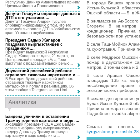
Республики Данияр Амангельдиев принял
В городе Бишкек произо
Чрезвычайного и Полномочного ...
Иссык-Кульской областя
Ошской области — 5, в Ж
Депутат Госдумы опроверг данные о
ДТП с его участием...
.
В жилмассиве Ак-Босого
Депутат Госдумы Андрей Гурулев
опроверг информацию о том, что его
Сгорели 8 кв.метров
автомобиль попал в ДТП в Забайкальском
кондиционер. Причина 
крае. Утром он опубликовал ...
безопасности при установ
Президент Садыр Жапаров
В селе Таш-Мойнок Аламе
поздравил кыргызстанцев с
праздником...
.
га сухотравия. Причина п
Президент Кыргызской Республики
Садыр Жапаров сегодня, 21 марта, на
В селе Медресе Ошской 
Центральной площади «Ала-Тоо»
пожар в двухэтажном са
выступил с поздравительной речью ...
метров, 2 тонны сена и 2
Двухлетний российский ребенок
отравился тяжелым наркотиком и...
.
В селе Араван Ошско
В Екатеринбурге двухлетний ребенок
площадью 135 кв. метр
отравился тяжелым наркотиком
несоблюдение правил п
метадоном и попал в реанимацию. Об
электрических приборов.
этом сообщил Telegram-канал Ural ...
В складе для хранения у
Аналитика
Булак Иссык-Кульской об
Причина пожара выясняе
Подробнее: svodka.akipre
Байдена уличили в оставлении
Трампу горячей картошки в виде ...
.
Уходящий президент США Джо Байден
Ссылка на новость
оставил избранному американскому
kyrgyzstane-proizoshlo-28
лидеру Дональду Трампу «горячую
картошку» в виде конфликта ...