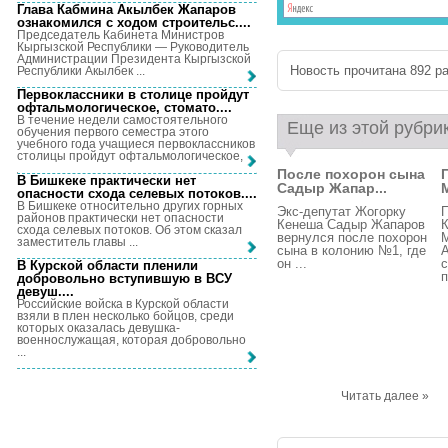
Глава Кабмина Акылбек Жапаров
ознакомился с ходом строительс...
.
Председатель Кабинета Министров
Кыргызской Республики — Руководитель
Администрации Президента Кыргызской
Новость прочитана 892 ра
Республики Акылбек ...
Первоклассники в столице пройдут
офтальмологическое, стомато...
.
В течение недели самостоятельного
Еще из этой рубри
обучения первого семестра этого
учебного года учащиеся первоклассников
столицы пройдут офтальмологическое, ...
После похорон сына
В Бишкеке практически нет
Садыр Жапар...
опасности схода селевых потоков...
.
В Бишкеке относительно других горных
Экс-депутат Жогорку
районов практически нет опасности
Кенеша Садыр Жапаров
К
схода селевых потоков. Об этом сказал
вернулся после похорон
заместитель главы ...
сына в колонию №1, где
А
он ...
В Курской области пленили
п
добровольно вступившую в ВСУ
девуш...
.
Российские войска в Курской области
взяли в плен несколько бойцов, среди
которых оказалась девушка-
военнослужащая, которая добровольно
...
Читать далее »