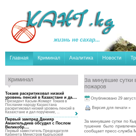
жизнь не сахар...
Главная
Криминал
Аналитика
Новости
Тр
Криминал
За минувшие сутки 
пожаров
Токаев раскритиковал низкий
уровень пенсий в Казахстане и да...
.
Опубликовано 29 августа
Президент Касым-Жомарт Токаев в
Послании народу Казахстана
Версия для печати »
раскритиковал низкий уровень пенсий в
Казахстане и дал поручение, ...
Первый зампред Данияр
За минувшие сутки по Кы
Амангельдиев обсудил с Послом
тушение было привлечен
Великобр...
.
сообщает пресс-служба 
Первый заместитель Председателя
Кабинета Министров Кыргызской