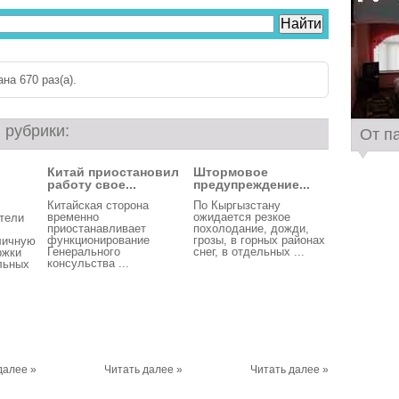
на 670 раз(a).
 рубрики:
От п
Китай приостановил
Штормовое
работу свое...
предупреждение...
Китайская сторона
По Кыргызстану
временно
ожидается резкое
тели
приостанавливает
похолодание, дожди,
функционирование
грозы, в горных районах
личную
Генерального
снег, в отдельных ...
ржки
консульства ...
льных
далее »
Читать далее »
Читать далее »