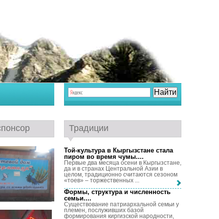
спонсор
Традиции
Той-культура в Кыргызстане стала
пиром во время чумы...
.
Первые два месяца осени в Кыргызстане,
да и в странах Центральной Азии в
целом, традиционно считаются сезоном
«тоев» – торжественных ...
Формы, структура и численность
семьи...
.
Существование патриархальной семьи у
племен, послуживших базой
формирования киргизской народности,