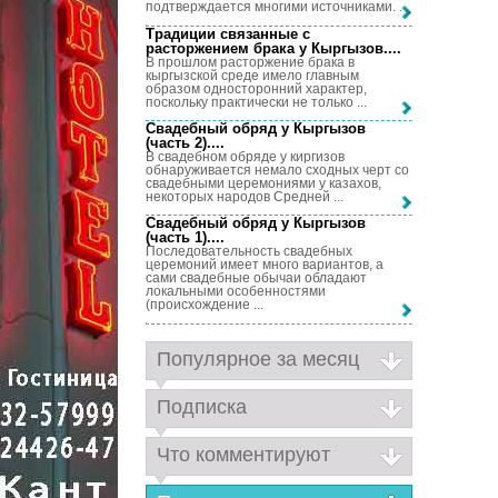
подтверждается многими источниками. ...
Традиции связанные с
расторжением брака у Кыргызов...
.
В прошлом расторжение брака в
кыргызской среде имело главным
образом односторонний характер,
поскольку практически не только ...
Свадебный обряд у Кыргызов
(часть 2)...
.
В свадебном обряде у киргизов
обнаруживается немало сходных черт со
свадебными церемониями у казахов,
некоторых народов Средней ...
Свадебный обряд у Кыргызов
(часть 1)...
.
Последовательность свадебных
церемоний имеет много вариантов, а
сами свадебные обычаи обладают
локальными особенностями
(происхождение ...
Популярное за месяц
Подписка
Что комментируют