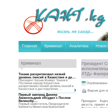
жизнь не сахар...
Главная
Криминал
Аналитика
Новос
Криминал
Президент С
исполнитель
ЛТД» Фахер
Токаев раскритиковал низкий
уровень пенсий в Казахстане и да...
.
Президент Касым-Жомарт Токаев в
Опубликовано 2
Послании народу Казахстана
раскритиковал низкий уровень пенсий в
Казахстане и дал поручение, ...
Версия для п
Первый зампред Данияр
Амангельдиев обсудил с Послом
Президент Кырг
Великобр...
.
Первый заместитель Председателя
августа, принял 
Кабинета Министров Кыргызской