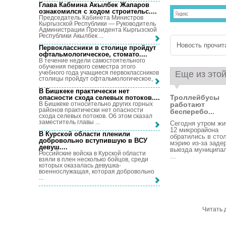
Глава Кабмина Акылбек Жапаров
ознакомился с ходом строительс...
.
Председатель Кабинета Министров
Кыргызской Республики — Руководитель
Администрации Президента Кыргызской
Республики Акылбек ...
Новость прочита
Первоклассники в столице пройдут
офтальмологическое, стомато...
.
В течение недели самостоятельного
обучения первого семестра этого
Еще из этой
учебного года учащиеся первоклассников
столицы пройдут офтальмологическое, ...
В Бишкеке практически нет
Троллейбусы
опасности схода селевых потоков...
.
В Бишкеке относительно других горных
работают
районов практически нет опасности
бесперебо...
схода селевых потоков. Об этом сказал
заместитель главы ...
Сегодня утром жи
12 микрорайона
В Курской области пленили
обратились в сто
добровольно вступившую в ВСУ
мэрию из-за заде
девуш...
.
выезда муниципа
Российские войска в Курской области
...
взяли в плен несколько бойцов, среди
которых оказалась девушка-
военнослужащая, которая добровольно
...
Читать 