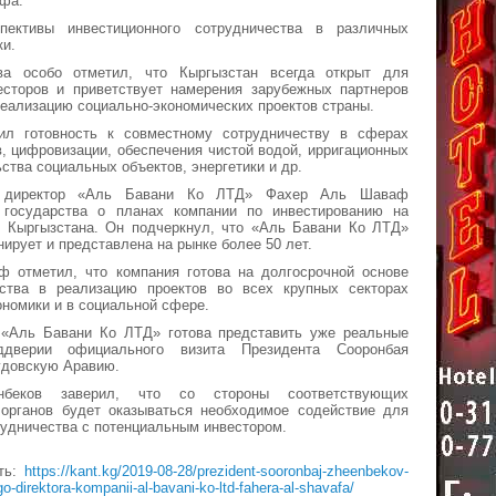
фа.
пективы инвестиционного сотрудничества в различных
ки.
ва особо отметил, что Кыргызстан всегда открыт для
есторов и приветствует намерения зарубежных партнеров
реализацию социально-экономических проектов страны.
ил готовность к совместному сотрудничеству в сферах
в, цифровизации, обеспечения чистой водой, ирригационных
ства социальных объектов, энергетики и др.
й директор «Аль Бавани Ко ЛТД» Фахер Аль Шаваф
 государства о планах компании по инвестированию на
к Кыргызстана. Он подчеркнул, что «Аль Бавани Ко ЛТД»
ирует и представлена на рынке более 50 лет.
 отметил, что компания готова на долгосрочной основе
ства в реализацию проектов во всех крупных секторах
ономики и в социальной сфере.
 «Аль Бавани Ко ЛТД» готова представить уже реальные
дверии официального визита Президента Сооронбая
удовскую Аравию.
нбеков заверил, что со стороны соответствующих
 органов будет оказываться необходимое содействие для
удничества с потенциальным инвестором.
ть:
https://kant.kg/2019-08-28/prezident-sooronbaj-zheenbekov-
ogo-direktora-kompanii-al-bavani-ko-ltd-fahera-al-shavafa/