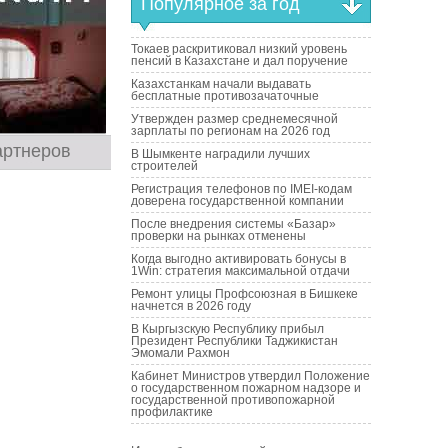
Популярное за год
Токаев раскритиковал низкий уровень
пенсий в Казахстане и дал поручение
Казахстанкам начали выдавать
бесплатные противозачаточные
Утвержден размер среднемесячной
зарплаты по регионам на 2026 год
артнеров
В Шымкенте наградили лучших
строителей
Регистрация телефонов по IMEI-кодам
доверена государственной компании
После внедрения системы «Базар»
проверки на рынках отменены
Когда выгодно активировать бонусы в
1Win: стратегия максимальной отдачи
Ремонт улицы Профсоюзная в Бишкеке
начнется в 2026 году
В Кыргызскую Республику прибыл
Президент Республики Таджикистан
Эмомали Рахмон
Кабинет Министров утвердил Положение
о государственном пожарном надзоре и
государственной противопожарной
профилактике