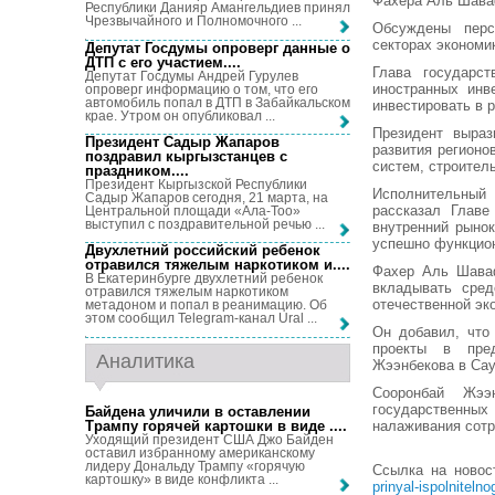
Фахера Аль Шава
Республики Данияр Амангельдиев принял
Чрезвычайного и Полномочного ...
Обсуждены перс
секторах экономи
Депутат Госдумы опроверг данные о
ДТП с его участием...
.
Глава государст
Депутат Госдумы Андрей Гурулев
иностранных инв
опроверг информацию о том, что его
автомобиль попал в ДТП в Забайкальском
инвестировать в 
крае. Утром он опубликовал ...
Президент выраз
Президент Садыр Жапаров
развития регионо
поздравил кыргызстанцев с
систем, строитель
праздником...
.
Президент Кыргызской Республики
Исполнительны
Садыр Жапаров сегодня, 21 марта, на
рассказал Главе
Центральной площади «Ала-Тоо»
выступил с поздравительной речью ...
внутренний рыно
успешно функцион
Двухлетний российский ребенок
отравился тяжелым наркотиком и...
.
Фахер Аль Шаваф
В Екатеринбурге двухлетний ребенок
вкладывать сред
отравился тяжелым наркотиком
отечественной эк
метадоном и попал в реанимацию. Об
этом сообщил Telegram-канал Ural ...
Он добавил, что
проекты в пред
Аналитика
Жээнбекова в Са
Сооронбай Жээ
государственных
Байдена уличили в оставлении
Трампу горячей картошки в виде ...
.
налаживания сотр
Уходящий президент США Джо Байден
оставил избранному американскому
лидеру Дональду Трампу «горячую
Ссылка на новос
картошку» в виде конфликта ...
prinyal-ispolniteln