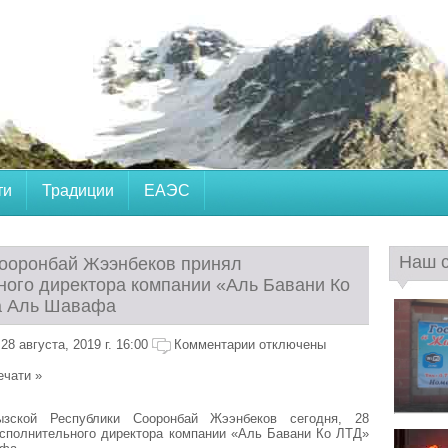
ти
Традиции
ЕАЭС
Наш 
ооронбай Жээнбеков принял
ного директора компании «Аль Бавани Ко
а Аль Шавафа
8 августа, 2019 г. 16:00
Комментарии отключены
ечати »
ызской Республики Сооронбай Жээнбеков сегодня, 28
исполнительного директора компании «Аль Бавани Ко ЛТД»