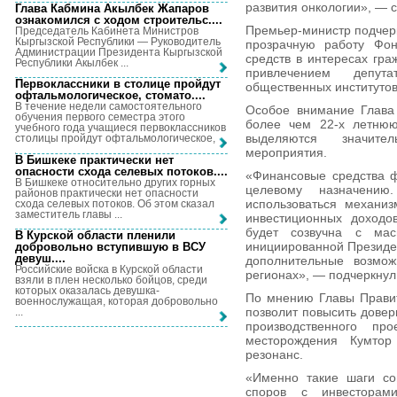
развития онкологии», — 
Глава Кабмина Акылбек Жапаров
ознакомился с ходом строительс...
.
Премьер-министр подчерк
Председатель Кабинета Министров
Кыргызской Республики — Руководитель
прозрачную работу Фо
Администрации Президента Кыргызской
средств в интересах гра
Республики Акылбек ...
привлечением депут
Первоклассники в столице пройдут
общественных институтов
офтальмологическое, стомато...
.
В течение недели самостоятельного
Особое внимание Глава 
обучения первого семестра этого
более чем 22-х летнюю
учебного года учащиеся первоклассников
выделяются значите
столицы пройдут офтальмологическое, ...
мероприятия.
В Бишкеке практически нет
опасности схода селевых потоков...
.
«Финансовые средства ф
В Бишкеке относительно других горных
целевому назначени
районов практически нет опасности
использоваться механиз
схода селевых потоков. Об этом сказал
заместитель главы ...
инвестиционных доходо
будет созвучна с мас
В Курской области пленили
инициированной Президе
добровольно вступившую в ВСУ
девуш...
.
дополнительные возмож
Российские войска в Курской области
регионах», — подчеркну
взяли в плен несколько бойцов, среди
которых оказалась девушка-
По мнению Главы Правит
военнослужащая, которая добровольно
позволит повысить довер
...
производственного пр
месторождения Кумтор
резонанс.
«Именно такие шаги со
споров с инвесторам