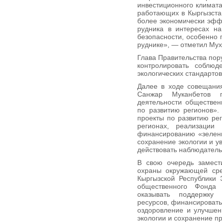
инвестиционного климата
работающих в Кыргызста
более экономически эффе
рудника в интересах на
безопасности, особенно 
руднике», — отметил Му
Глава Правительства пор
контролировать соблюд
экологических стандартов
Далее в ходе совещания
Санжар Муканбетов 
деятельности обществен
по развитию регионов».
проекты по развитию ре
регионах, реализации 
финансированию «зелены
сохранение экологии и у
действовать наблюдатель
В свою очередь замести
охраны окружающей сре
Кыргызской Республики 
общественного Фонда
оказывать поддержку
ресурсов, финансироват
оздоровление и улучшен
экологии и сохранение пр