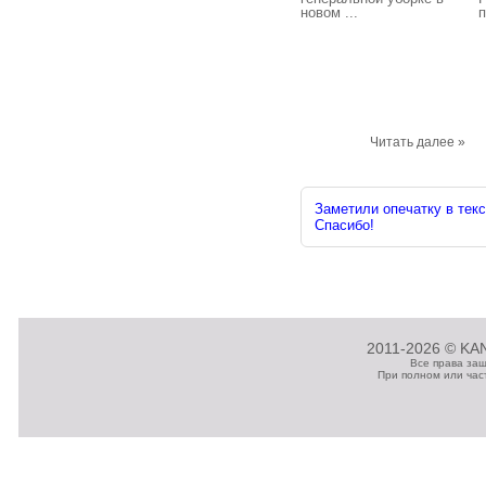
новом ...
п
Читать далее »
Заметили опечатку в текс
Спасибо!
2011-2026 © KAN
Все права за
При полном или час