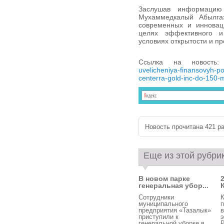
Заслушав информацию
Мухаммедкалый Абылгаз
современных и инновац
целях эффективного и
условиях открытости и пр
Ссылка на новост
uvelicheniya-finansovyh-p
centerra-gold-inc-do-150-m
Новость прочитана 421 ра
Еще из этой рубри
В новом парке
генеральная убор...
Сотрудники
К
муниципального
предприятия «Тазалык»
приступили к
генеральной уборке в
Р