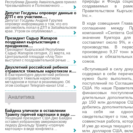
природы и Фонда социа
Республики Данияр Амангельдиев принял
создаваемых в рамк
Чрезвычайного и Полномочного ...
Правительством Кыргызс
Депутат Госдумы опроверг данные о
Inc.».
ДТП с его участием...
.
Депутат Госдумы Андрей Гурулев
В ходе совещания Глава
опроверг информацию о том, что его
автомобиль попал в ДТП в Забайкальском
соглашение между Пр
крае. Утром он опубликовал ...
компанией «Centerra Gol
значение Кумтора для
Президент Садыр Жапаров
поздравил кыргызстанцев с
составляет около 9%, 
праздником...
.
производства. В пер
Президент Кыргызской Республики
произведено 9,37 тонн 
Садыр Жапаров сегодня, 21 марта, на
налогов и обязательны
Центральной площади «Ала-Тоо»
выступил с поздравительной речью ...
сомов.
Двухлетний российский ребенок
«Вступивший в силу док
отравился тяжелым наркотиком и...
.
содержал в себе перече
В Екатеринбурге двухлетний ребенок
нужно было выполнить
отравился тяжелым наркотиком
метадоном и попал в реанимацию. Об
поступлений по Соглаше
этом сообщил Telegram-канал Ural ...
США. Но наше Правитель
финансовых поступлен
Аналитика
длительных дополнитель
до 150 млн долларов СШ
добились дополнительных
Байдена уличили в оставлении
на себя ни одного 
Трампу горячей картошки в виде ...
.
свидетельствует о том, 
Уходящий президент США Джо Байден
совместная работа, котор
оставил избранному американскому
лидеру Дональду Трампу «горячую
И уже до конца текущего
картошку» в виде конфликта ...
млн. долларов США, вклю