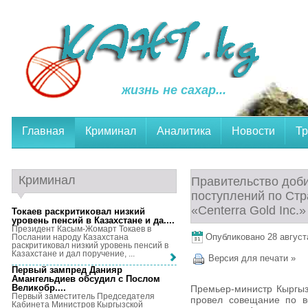
жизнь не сахар...
Главная
Криминал
Аналитика
Новости
Тр
Криминал
Правительство доб
поступлений по Стр
«Centerra Gold Inc
Токаев раскритиковал низкий
уровень пенсий в Казахстане и да...
.
Президент Касым-Жомарт Токаев в
Опубликовано 28 августа
Послании народу Казахстана
раскритиковал низкий уровень пенсий в
Казахстане и дал поручение, ...
Версия для печати »
Первый зампред Данияр
Амангельдиев обсудил с Послом
Великобр...
.
Премьер-министр Кыргыз
Первый заместитель Председателя
провел совещание по в
Кабинета Министров Кыргызской