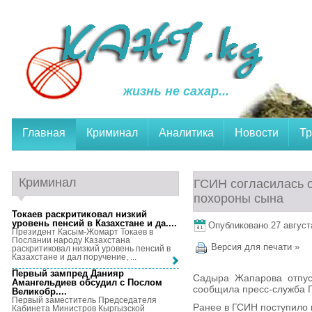
жизнь не сахар...
Главная
Криминал
Аналитика
Новости
Тр
Криминал
ГСИН согласилась 
похороны сына
Токаев раскритиковал низкий
уровень пенсий в Казахстане и да...
.
Опубликовано 27 августа
Президент Касым-Жомарт Токаев в
Послании народу Казахстана
Версия для печати »
раскритиковал низкий уровень пенсий в
Казахстане и дал поручение, ...
Первый зампред Данияр
Садыра Жапарова отпус
Амангельдиев обсудил с Послом
сообщила пресс-служба 
Великобр...
.
Первый заместитель Председателя
Ранее в ГСИН поступило 
Кабинета Министров Кыргызской