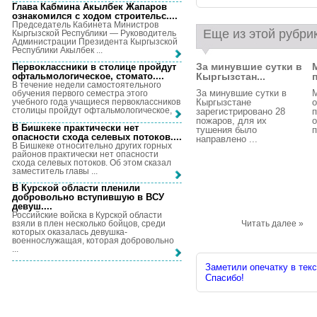
Глава Кабмина Акылбек Жапаров
ознакомился с ходом строительс...
.
Председатель Кабинета Министров
Еще из этой рубри
Кыргызской Республики — Руководитель
Администрации Президента Кыргызской
Республики Акылбек ...
За минувшие сутки в
Первоклассники в столице пройдут
Кыргызстан...
п
офтальмологическое, стомато...
.
В течение недели самостоятельного
За минувшие сутки в
обучения первого семестра этого
Кыргызстане
о
учебного года учащиеся первоклассников
столицы пройдут офтальмологическое, ...
зарегистрировано 28
п
пожаров, для их
о
В Бишкеке практически нет
тушения было
п
опасности схода селевых потоков...
.
направлено ...
В Бишкеке относительно других горных
районов практически нет опасности
схода селевых потоков. Об этом сказал
заместитель главы ...
В Курской области пленили
добровольно вступившую в ВСУ
девуш...
.
Российские войска в Курской области
взяли в плен несколько бойцов, среди
Читать далее »
которых оказалась девушка-
военнослужащая, которая добровольно
...
Заметили опечатку в текс
Спасибо!