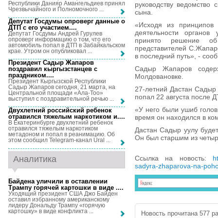
Республики Данияр Амангельдиев принял
руководству ведомство 
Чрезвычайного и Полномочного ...
сына.
Депутат Госдумы опроверг данные о
«Исходя из принципов 
ДТП с его участием...
.
деятельности органов 
Депутат Госдумы Андрей Гурулев
опроверг информацию о том, что его
принято решение об
автомобиль попал в ДТП в Забайкальском
представителей С.Жапар
крае. Утром он опубликовал ...
в последний путь», - соо
Президент Садыр Жапаров
Садыр Жапаров содер
поздравил кыргызстанцев с
праздником...
.
Молдовановке.
Президент Кыргызской Республики
Садыр Жапаров сегодня, 21 марта, на
27-летний Дастан Садыр 
Центральной площади «Ала-Тоо»
попал 22 августа после Д
выступил с поздравительной речью ...
«У него были ушиб голов
Двухлетний российский ребенок
отравился тяжелым наркотиком и...
.
время он находился в ко
В Екатеринбурге двухлетний ребенок
отравился тяжелым наркотиком
Дастан Садыр уулу будет
метадоном и попал в реанимацию. Об
Он был старшим из четыр
этом сообщил Telegram-канал Ural ...
Аналитика
Ссылка на новость:
h
sadyra-zhaparova-na-poho
Байдена уличили в оставлении
Трампу горячей картошки в виде ...
.
Уходящий президент США Джо Байден
оставил избранному американскому
лидеру Дональду Трампу «горячую
картошку» в виде конфликта ...
Новость прочитана 577 ра