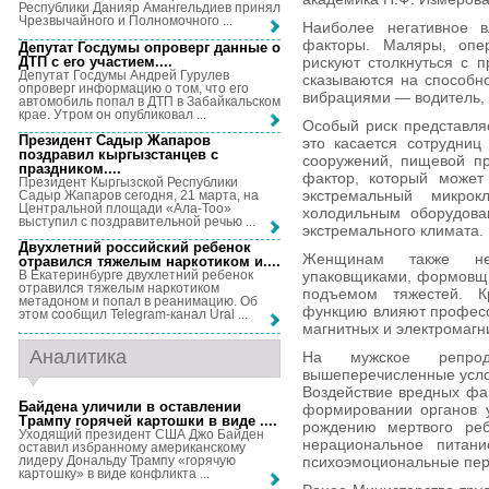
Республики Данияр Амангельдиев принял
Чрезвычайного и Полномочного ...
Наиболее негативное 
факторы. Маляры, опе
Депутат Госдумы опроверг данные о
ДТП с его участием...
.
рискуют столкнуться с 
Депутат Госдумы Андрей Гурулев
сказываются на способн
опроверг информацию о том, что его
вибрациями — водитель, 
автомобиль попал в ДТП в Забайкальском
крае. Утром он опубликовал ...
Особый риск представля
Президент Садыр Жапаров
это касается сотрудниц
поздравил кыргызстанцев с
сооружений, пищевой п
праздником...
.
фактор, который может 
Президент Кыргызской Республики
экстремальный микр
Садыр Жапаров сегодня, 21 марта, на
Центральной площади «Ала-Тоо»
холодильным оборудова
выступил с поздравительной речью ...
экстремального климата.
Двухлетний российский ребенок
Женщинам также не 
отравился тяжелым наркотиком и...
.
упаковщиками, формовщик
В Екатеринбурге двухлетний ребенок
отравился тяжелым наркотиком
подъемом тяжестей. К
метадоном и попал в реанимацию. Об
функцию влияют професси
этом сообщил Telegram-канал Ural ...
магнитных и электромагн
Аналитика
На мужское репроду
вышеперечисленные услов
Воздействие вредных фа
Байдена уличили в оставлении
формировании органов у
Трампу горячей картошки в виде ...
.
рождению мертвого реб
Уходящий президент США Джо Байден
нерациональное питани
оставил избранному американскому
лидеру Дональду Трампу «горячую
психоэмоциональные пер
картошку» в виде конфликта ...