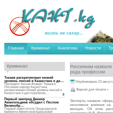
жизнь не сахар...
Главная
Криминал
Аналитика
Новости
Тр
Криминал
Россиянам назвали
рода профессии
Токаев раскритиковал низкий
уровень пенсий в Казахстане и да...
.
Опубликовано 23 августа
Президент Касым-Жомарт Токаев в
Послании народу Казахстана
Версия для печати »
раскритиковал низкий уровень пенсий в
Казахстане и дал поручение, ...
Первый зампред Данияр
Эксперты назвали сферы
Амангельдиев обсудил с Послом
негативное влияние на 
Великобр...
.
женщин. Об этом рас
Первый заместитель Председателя
Кабинета Министров Кыргызской
академика Н.Ф. Измерова