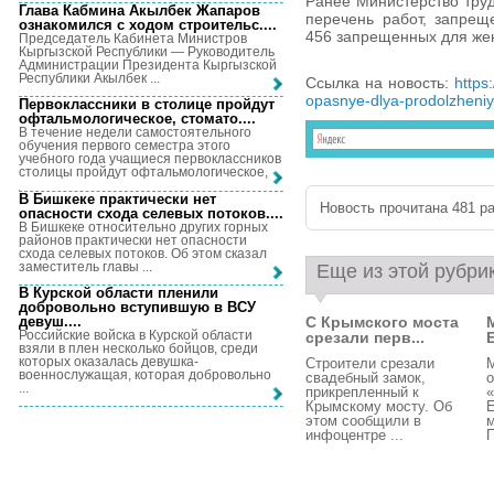
Ранее Министерство труд
Глава Кабмина Акылбек Жапаров
перечень работ, запре
ознакомился с ходом строительс...
.
456 запрещенных для же
Председатель Кабинета Министров
Кыргызской Республики — Руководитель
Администрации Президента Кыргызской
Республики Акылбек ...
Ссылка на новость:
https
opasnye-dlya-prodolzheniya
Первоклассники в столице пройдут
офтальмологическое, стомато...
.
В течение недели самостоятельного
обучения первого семестра этого
учебного года учащиеся первоклассников
столицы пройдут офтальмологическое, ...
В Бишкеке практически нет
Новость прочитана 481 ра
опасности схода селевых потоков...
.
В Бишкеке относительно других горных
районов практически нет опасности
схода селевых потоков. Об этом сказал
заместитель главы ...
Еще из этой рубри
В Курской области пленили
добровольно вступившую в ВСУ
девуш...
.
С Крымского моста
Российские войска в Курской области
срезали перв...
взяли в плен несколько бойцов, среди
которых оказалась девушка-
Строители срезали
М
военнослужащая, которая добровольно
свадебный замок,
о
...
прикрепленный к
Крымскому мосту. Об
Е
этом сообщили в
м
инфоцентре ...
П