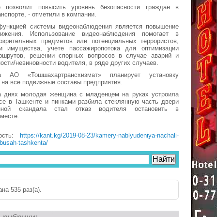
е позволит повысить уровень безопасности граждан в
нспорте, - отметили в компании.
функцией системы видеонаблюдения является повышение
вижения. Использование видеонаблюдения помогает в
озрительных предметов или потенциальных террористов,
и имущества, учете пассажиропотока для оптимизации
ршрутов, решении спорных вопросов в случае аварий и
ости/невиновности водителя, в ряде других случаев.
 АО «Тошшахартрансхизмат» планирует установку
на все подвижные составы предприятия.
а днях молодая женщина с младенцем на руках устроила
се в Ташкенте и пинками разбила стеклянную часть двери
чиной скандала стал отказ водителя остановить в
месте.
ость:
https://kant.kg/2019-08-23/kamery-nablyudeniya-nachali-
obusah-tashkenta/
на 535 раз(a).