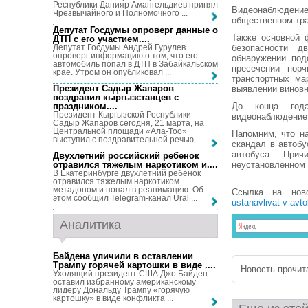
Республики Данияр Амангельдиев принял
Видеонаблюдени
Чрезвычайного и Полномочного ...
общественном тра
Депутат Госдумы опроверг данные о
Также основной 
ДТП с его участием...
.
Депутат Госдумы Андрей Гурулев
безопасности д
опроверг информацию о том, что его
обнаружении под
автомобиль попал в ДТП в Забайкальском
пресечении порч
крае. Утром он опубликовал ...
транспортных ма
Президент Садыр Жапаров
выявлении виновн
поздравил кыргызстанцев с
праздником...
.
До конца года
Президент Кыргызской Республики
видеонаблюдение 
Садыр Жапаров сегодня, 21 марта, на
Центральной площади «Ала-Тоо»
Напомним, что н
выступил с поздравительной речью ...
скандал в автобу
автобуса. При
Двухлетний российский ребенок
неустановленном 
отравился тяжелым наркотиком и...
.
В Екатеринбурге двухлетний ребенок
отравился тяжелым наркотиком
метадоном и попал в реанимацию. Об
Ссылка на нов
этом сообщил Telegram-канал Ural ...
ustanavlivat-v-avt
Аналитика
Байдена уличили в оставлении
Трампу горячей картошки в виде ...
.
Новость прочита
Уходящий президент США Джо Байден
оставил избранному американскому
лидеру Дональду Трампу «горячую
картошку» в виде конфликта ...