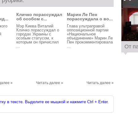
 рубрики:
й
Кличко порассуждал
Марин Ле Пен
д...
об особом с...
порассуждала о во...
кого
Мэр Киева Виталий
Глава ультраправой
Кличко порассуждал о
оппозиционной партии
й
городах Украины с
«Национальное
особым статусом, к
объединение» Марин Ле
которым он причислил
Пен прокомментировала
От п
...
...
далее »
Читать далее »
Читать далее »
ку в тексте. Выделите ее мышкой и нажмите Ctrl + Enter.