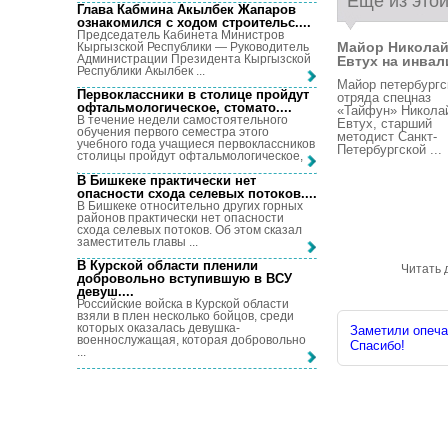
Еще из этой
Глава Кабмина Акылбек Жапаров
ознакомился с ходом строительс...
.
Председатель Кабинета Министров
Майор Никола
Кыргызской Республики — Руководитель
Администрации Президента Кыргызской
Евтух на инвали
Республики Акылбек ...
Майор петербургс
Первоклассники в столице пройдут
отряда спецназ
офтальмологическое, стомато...
.
«Тайфун» Никола
В течение недели самостоятельного
Евтух, старший
обучения первого семестра этого
методист Санкт-
учебного года учащиеся первоклассников
Петербургской ...
столицы пройдут офтальмологическое, ...
В Бишкеке практически нет
опасности схода селевых потоков...
.
В Бишкеке относительно других горных
районов практически нет опасности
схода селевых потоков. Об этом сказал
заместитель главы ...
В Курской области пленили
Читать 
добровольно вступившую в ВСУ
девуш...
.
Российские войска в Курской области
взяли в плен несколько бойцов, среди
которых оказалась девушка-
Заметили опечат
военнослужащая, которая добровольно
Спасибо!
...