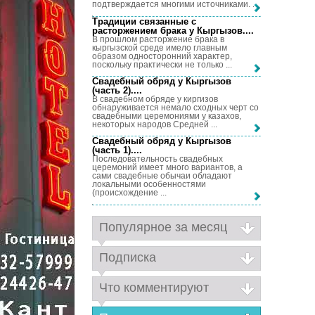
подтверждается многими источниками. ...
Традиции связанные с
расторжением брака у Кыргызов...
.
В прошлом расторжение брака в
кыргызской среде имело главным
образом односторонний характер,
поскольку практически не только ...
Свадебный обряд у Кыргызов
(часть 2)...
.
В свадебном обряде у киргизов
обнаруживается немало сходных черт со
свадебными церемониями у казахов,
некоторых народов Средней ...
Свадебный обряд у Кыргызов
(часть 1)...
.
Последовательность свадебных
церемоний имеет много вариантов, а
сами свадебные обычаи обладают
локальными особенностями
(происхождение ...
Популярное за месяц
Подписка
Что комментируют