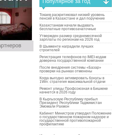
Популярное за год
Токаев раскритиковал низкий уровень
пенсий в Казахстане и дал поручение
Казахстанкам начали выдавать
бесплатные противозачаточные
Утвержден размер среднемесячной
зарплаты по регионам на 2026 год
артнеров
В Шымкенте наградили лучших
строителей
Регистрация телефонов по IMEI-кодам
доверена государственной компании
После внедрения системы «Базар»
проверки на рынках отменены
Когда выгодно активировать бонусы в
1Win: стратегия максимальной отдачи
Ремонт улицы Профсоюзная в Бишкеке
начнется в 2026 году
В Кыргызскую Республику прибыл
Президент Республики Таджикистан
Эмомали Рахмон
Кабинет Министров утвердил Положение
о государственном пожарном надзоре и
государственной противопожарной
профилактике