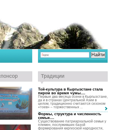
спонсор
Традиции
Той-культура в Кыргызстане стала
пиром во время чумы...
.
Первые два месяца осени в Кыргызстане,
да и в странах Центральной Азии в
целом, традиционно считаются сезоном
«тоев» – торжественных ...
Формы, структура и численность
семьи...
.
Существование патриархальной семьи у
племен, послуживших базой
формирования киргизской народности,