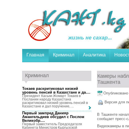
жизнь не сахар...
Главная
Криминал
Аналитика
Новос
Криминал
Камеры набл
Ташкента
Токаев раскритиковал низкий
уровень пенсий в Казахстане и да...
.
Опубликовано 2
Президент Касым-Жомарт Токаев в
Послании народу Казахстана
Версия для п
раскритиковал низкий уровень пенсий в
Казахстане и дал поручение, ...
Первый зампред Данияр
В Ташкенте начал
Амангельдиев обсудил с Послом
сообщает пресс-
Великобр...
.
Первый заместитель Председателя
Видеокамеры в пи
Кабинета Министров Кыргызской