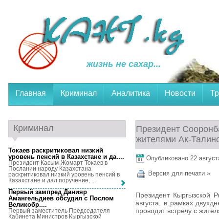
жизнь не сахар...
Главная
Криминал
Аналитика
Новости
Тр
Криминал
Президент Сооронба
жителями Ак-Талинс
Токаев раскритиковал низкий
уровень пенсий в Казахстане и да...
.
Опубликовано 22 августа
Президент Касым-Жомарт Токаев в
Послании народу Казахстана
Версия для печати »
раскритиковал низкий уровень пенсий в
Казахстане и дал поручение, ...
Первый зампред Данияр
Президент Кыргызской Р
Амангельдиев обсудил с Послом
августа, в рамках двухд
Великобр...
.
проводит встречу с жител
Первый заместитель Председателя
Кабинета Министров Кыргызской