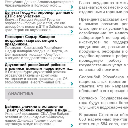
Республики Данияр Амангельдиев принял
Глава государства отмет
Чрезвычайного и Полномочного ...
развиваться совместно с
отдаленными горными рай
Депутат Госдумы опроверг данные о
ДТП с его участием...
.
Президент рассказал ак-
Депутат Госдумы Андрей Гурулев
опроверг информацию о том, что его
в рамках развития рег
автомобиль попал в ДТП в Забайкальском
благоприятных условий д
крае. Утром он опубликовал ...
освобождение от налого
Президент Садыр Жапаров
лабораторий по сертифи
поздравил кыргызстанцев с
институтов по поддерж
праздником...
.
кредитование, развитие 
Президент Кыргызской Республики
продукции, реформы в с
Садыр Жапаров сегодня, 21 марта, на
Центральной площади «Ала-Тоо»
судебно-правовая рефо
выступил с поздравительной речью ...
проводимую работу 
государственных услуг в
Двухлетний российский ребенок
отравился тяжелым наркотиком и...
.
во внешней политике.
В Екатеринбурге двухлетний ребенок
отравился тяжелым наркотиком
Сооронбай Жээнбеков п
метадоном и попал в реанимацию. Об
национальных проектов
этом сообщил Telegram-канал Ural ...
отметив, что эти напра
обещаний в его президен
Аналитика
Согласно Государственн
года будут освоены боле
Байдена уличили в оставлении
улучшится водоснабжение
Трампу горячей картошки в виде ...
.
Уходящий президент США Джо Байден
В рамках Стратегии обе
оставил избранному американскому
653 населенных пунктов
лидеру Дональду Трампу «горячую
стоят еще 584 села, кот
картошку» в виде конфликта ...