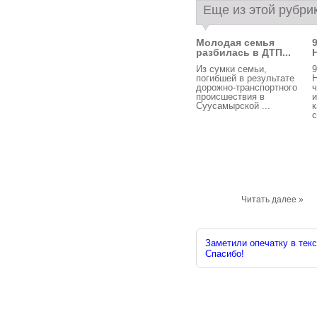
Еще из этой рубри
Молодая семья
разбилась в ДТП...
Из сумки семьи,
9
погибшей в результате
дорожно-транспортного
ч
происшествия в
и
Суусамырской ...
с
Читать далее »
Заметили опечатку в текс
Спасибо!