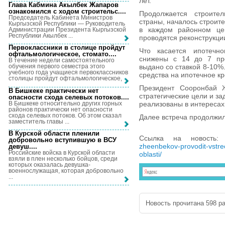
лет.
Глава Кабмина Акылбек Жапаров
ознакомился с ходом строительс...
.
Продолжается строител
Председатель Кабинета Министров
страны, началось строит
Кыргызской Республики — Руководитель
в каждом районном цен
Администрации Президента Кыргызской
Республики Акылбек ...
проводятся реконструкци
Первоклассники в столице пройдут
Что касается ипотечно
офтальмологическое, стомато...
.
снижены с 14 до 7 про
В течение недели самостоятельного
выдано со ставкой 8-10%
обучения первого семестра этого
учебного года учащиеся первоклассников
средства на ипотечное к
столицы пройдут офтальмологическое, ...
Президент Сооронбай Ж
В Бишкеке практически нет
стратегические цели и за
опасности схода селевых потоков...
.
В Бишкеке относительно других горных
реализованы в интересах
районов практически нет опасности
схода селевых потоков. Об этом сказал
Далее встреча продолжил
заместитель главы ...
В Курской области пленили
Ссылка на новость
добровольно вступившую в ВСУ
zheenbekov-provodit-vstrec
девуш...
.
Российские войска в Курской области
oblasti/
взяли в плен несколько бойцов, среди
которых оказалась девушка-
военнослужащая, которая добровольно
...
Новость прочитана 598 ра