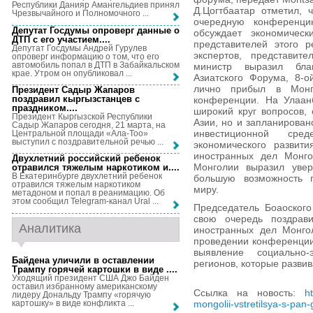
Республики Данияр Амангельдиев принял
Д.Цогтбаатар отметил, 
Чрезвычайного и Полномочного ...
очередную конференци
Депутат Госдумы опроверг данные о
обсуждает экономическ
ДТП с его участием...
.
представителей этого 
Депутат Госдумы Андрей Гурулев
экспертов, представит
опроверг информацию о том, что его
автомобиль попал в ДТП в Забайкальском
министр выразил благ
крае. Утром он опубликовал ...
Азиатского Форума, 8-
лично прибыл в Монг
Президент Садыр Жапаров
поздравил кыргызстанцев с
конференции. На Улаан
праздником...
.
широкий круг вопросов,
Президент Кыргызской Республики
Азии, но и запланирова
Садыр Жапаров сегодня, 21 марта, на
инвестиционной сре
Центральной площади «Ала-Тоо»
выступил с поздравительной речью ...
экономического развити
иностранных дел Монго
Двухлетний российский ребенок
Монголии выразил увер
отравился тяжелым наркотиком и...
.
В Екатеринбурге двухлетний ребенок
большую возможность 
отравился тяжелым наркотиком
миру.
метадоном и попал в реанимацию. Об
этом сообщил Telegram-канал Ural ...
Председатель Боаоского
свою очередь поздрави
Аналитика
иностранных дел Монго
проведении конференции
выявление социально
Байдена уличили в оставлении
регионов, которые разв
Трампу горячей картошки в виде ...
.
Уходящий президент США Джо Байден
оставил избранному американскому
Ссылка на новость:
h
лидеру Дональду Трампу «горячую
картошку» в виде конфликта ...
mongolii-vstretilsya-s-pan