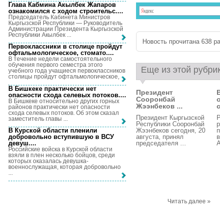
Глава Кабмина Акылбек Жапаров
ознакомился с ходом строительс...
.
Председатель Кабинета Министров
Кыргызской Республики — Руководитель
Администрации Президента Кыргызской
Республики Акылбек ...
Новость прочитана 638 ра
Первоклассники в столице пройдут
офтальмологическое, стомато...
.
В течение недели самостоятельного
обучения первого семестра этого
Еще из этой рубри
учебного года учащиеся первоклассников
столицы пройдут офтальмологическое, ...
В Бишкеке практически нет
Президент
опасности схода селевых потоков...
.
Сооронбай
В Бишкеке относительно других горных
Жээнбеков ...
с
районов практически нет опасности
схода селевых потоков. Об этом сказал
Президент Кыргызской
Р
заместитель главы ...
Республики Сооронбай
р
В Курской области пленили
Жээнбеков сегодня, 20
п
добровольно вступившую в ВСУ
августа, принял
в
девуш...
.
председателя ...
А
Российские войска в Курской области
взяли в плен несколько бойцов, среди
которых оказалась девушка-
военнослужащая, которая добровольно
...
Читать далее »