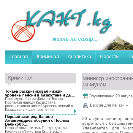
жизнь не сахар...
Главная
Криминал
Аналитика
Новости
Тр
Криминал
Министр иностранны
Ги Муном
Токаев раскритиковал низкий
уровень пенсий в Казахстане и да...
.
Опубликовано 20 августа
Президент Касым-Жомарт Токаев в
Послании народу Казахстана
Версия для печати »
раскритиковал низкий уровень пенсий в
Казахстане и дал поручение, ...
Первый зампред Данияр
20 августа, министр ин
Амангельдиев обсудил с Послом
встретился с бывшим ге
Великобр...
.
Улаанбаатар для учас
Первый заместитель Председателя
Кабинета Министров Кыргызской
форума, передает Monts