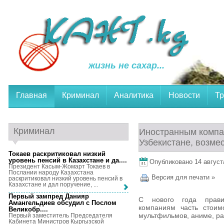
жизнь не сахар...
Главная
Криминал
Аналитика
Новости
Тр
Криминал
Иностранным комп
Узбекистане, возме
Токаев раскритиковал низкий
уровень пенсий в Казахстане и да...
.
Опубликовано 14 августа
Президент Касым-Жомарт Токаев в
Послании народу Казахстана
Версия для печати »
раскритиковал низкий уровень пенсий в
Казахстане и дал поручение, ...
Первый зампред Данияр
С нового года прави
Амангельдиев обсудил с Послом
компаниям часть стоимо
Великобр...
.
мультфильмов, аниме, ра
Первый заместитель Председателя
Кабинета Министров Кыргызской