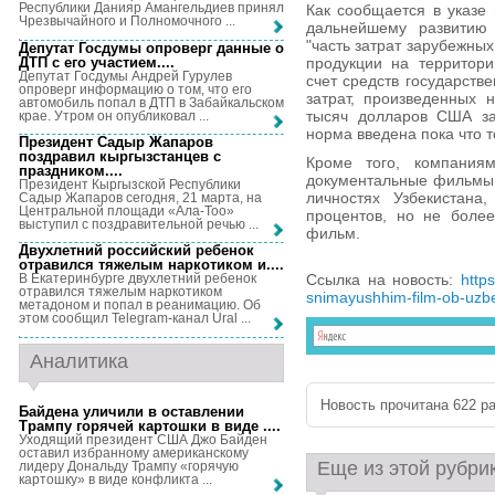
Республики Данияр Амангельдиев принял
Как сообщается в указе
Чрезвычайного и Полномочного ...
дальнейшему развитию 
"часть затрат зарубежны
Депутат Госдумы опроверг данные о
ДТП с его участием...
.
продукции на территори
Депутат Госдумы Андрей Гурулев
счет средств государств
опроверг информацию о том, что его
затрат, произведенных 
автомобиль попал в ДТП в Забайкальском
тысяч долларов США за
крае. Утром он опубликовал ...
норма введена пока что т
Президент Садыр Жапаров
поздравил кыргызстанцев с
Кроме того, компаниям
праздником...
.
документальные фильмы 
Президент Кыргызской Республики
личностях Узбекистана
Садыр Жапаров сегодня, 21 марта, на
Центральной площади «Ала-Тоо»
процентов, но не более
выступил с поздравительной речью ...
фильм.
Двухлетний российский ребенок
отравился тяжелым наркотиком и...
.
Ссылка на новость:
http
В Екатеринбурге двухлетний ребенок
отравился тяжелым наркотиком
snimayushhim-film-ob-uzb
метадоном и попал в реанимацию. Об
этом сообщил Telegram-канал Ural ...
Аналитика
Новость прочитана 622 ра
Байдена уличили в оставлении
Трампу горячей картошки в виде ...
.
Уходящий президент США Джо Байден
оставил избранному американскому
Еще из этой рубри
лидеру Дональду Трампу «горячую
картошку» в виде конфликта ...