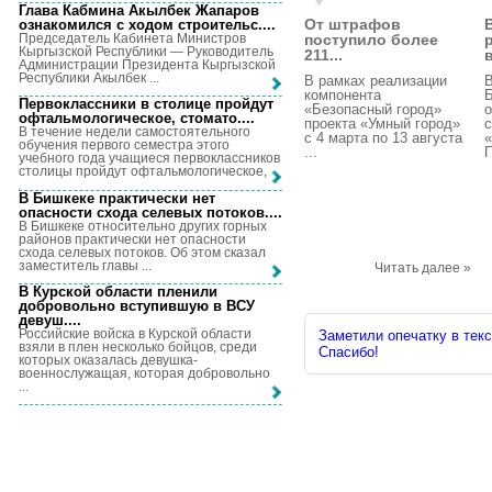
Глава Кабмина Акылбек Жапаров
От штрафов
ознакомился с ходом строительс...
.
Председатель Кабинета Министров
поступило более
Кыргызской Республики — Руководитель
211...
в
Администрации Президента Кыргызской
Республики Акылбек ...
В рамках реализации
В
компонента
Первоклассники в столице пройдут
«Безопасный город»
о
офтальмологическое, стомато...
.
проекта «Умный город»
В течение недели самостоятельного
с 4 марта по 13 августа
«
обучения первого семестра этого
...
П
учебного года учащиеся первоклассников
столицы пройдут офтальмологическое, ...
В Бишкеке практически нет
опасности схода селевых потоков...
.
В Бишкеке относительно других горных
районов практически нет опасности
схода селевых потоков. Об этом сказал
заместитель главы ...
Читать далее »
В Курской области пленили
добровольно вступившую в ВСУ
девуш...
.
Российские войска в Курской области
Заметили опечатку в текс
взяли в плен несколько бойцов, среди
Спасибо!
которых оказалась девушка-
военнослужащая, которая добровольно
...