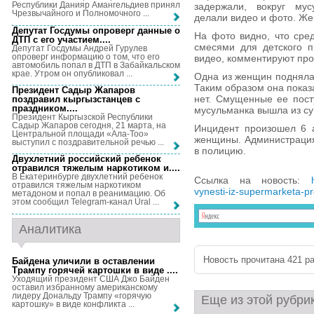
Республики Данияр Амангельдиев принял
задержали, вокруг мус
Чрезвычайного и Полномочного ...
делали видео и фото. Же
Депутат Госдумы опроверг данные о
На фото видно, что сре
ДТП с его участием...
.
смесями для детского 
Депутат Госдумы Андрей Гурулев
опроверг информацию о том, что его
видео, комментируют пр
автомобиль попал в ДТП в Забайкальском
крае. Утром он опубликовал ...
Одна из женщин подняла 
Таким образом она показ
Президент Садыр Жапаров
нет. Смущенные ее пост
поздравил кыргызстанцев с
праздником...
.
мусульманка вышла из су
Президент Кыргызской Республики
Садыр Жапаров сегодня, 21 марта, на
Инцидент произошел 6 а
Центральной площади «Ала-Тоо»
женщины. Администрация
выступил с поздравительной речью ...
в полицию.
Двухлетний российский ребенок
отравился тяжелым наркотиком и...
.
В Екатеринбурге двухлетний ребенок
Ссылка на новость:
отравился тяжелым наркотиком
vynesti-iz-supermarketa-pr
метадоном и попал в реанимацию. Об
этом сообщил Telegram-канал Ural ...
Аналитика
Новость прочитана 421 ра
Байдена уличили в оставлении
Трампу горячей картошки в виде ...
.
Уходящий президент США Джо Байден
оставил избранному американскому
лидеру Дональду Трампу «горячую
Еще из этой рубри
картошку» в виде конфликта ...