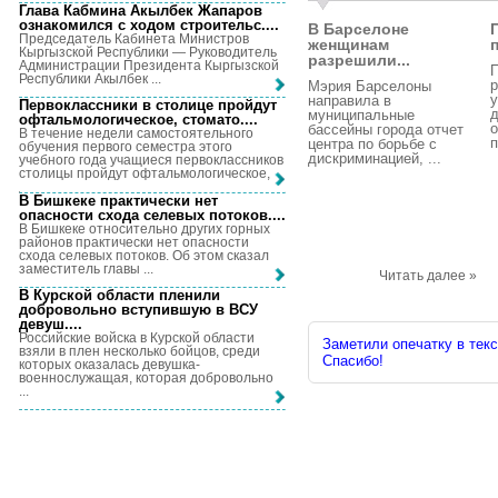
Глава Кабмина Акылбек Жапаров
ознакомился с ходом строительс...
.
В Барселоне
Председатель Кабинета Министров
женщинам
Кыргызской Республики — Руководитель
разрешили...
Администрации Президента Кыргызской
П
Республики Акылбек ...
р
Мэрия Барселоны
у
направила в
Первоклассники в столице пройдут
муниципальные
офтальмологическое, стомато...
.
о
бассейны города отчет
В течение недели самостоятельного
п
центра по борьбе с
обучения первого семестра этого
дискриминацией, ...
учебного года учащиеся первоклассников
столицы пройдут офтальмологическое, ...
В Бишкеке практически нет
опасности схода селевых потоков...
.
В Бишкеке относительно других горных
районов практически нет опасности
схода селевых потоков. Об этом сказал
заместитель главы ...
Читать далее »
В Курской области пленили
добровольно вступившую в ВСУ
девуш...
.
Российские войска в Курской области
Заметили опечатку в текс
взяли в плен несколько бойцов, среди
Спасибо!
которых оказалась девушка-
военнослужащая, которая добровольно
...