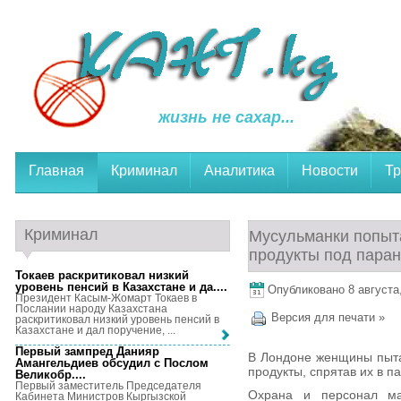
жизнь не сахар...
Главная
Криминал
Аналитика
Новости
Тр
Криминал
Мусульманки попыт
продукты под пара
Токаев раскритиковал низкий
уровень пенсий в Казахстане и да...
.
Опубликовано 8 августа,
Президент Касым-Жомарт Токаев в
Послании народу Казахстана
Версия для печати »
раскритиковал низкий уровень пенсий в
Казахстане и дал поручение, ...
Первый зампред Данияр
В Лондоне женщины пыта
Амангельдиев обсудил с Послом
продукты, спрятав их в п
Великобр...
.
Первый заместитель Председателя
Охрана и персонал ма
Кабинета Министров Кыргызской