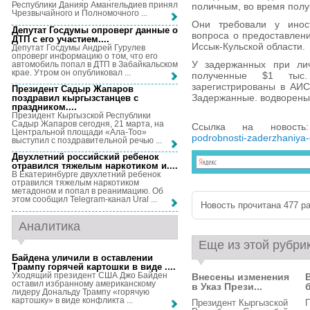
Республики Данияр Амангельдиев принял
поличным, во время получ
Чрезвычайного и Полномочного ...
Они требовали у инос
Депутат Госдумы опроверг данные о
вопроса о предоставлени
ДТП с его участием...
.
Иссык-Кульской области.
Депутат Госдумы Андрей Гурулев
опроверг информацию о том, что его
У задержанных при ли
автомобиль попал в ДТП в Забайкальском
крае. Утром он опубликовал ...
полученные $1 тыс.
зарегистрированы в АИС
Президент Садыр Жапаров
Задержанные. водворены
поздравил кыргызстанцев с
праздником...
.
Президент Кыргызской Республики
Садыр Жапаров сегодня, 21 марта, на
Ссылка на новос
Центральной площади «Ала-Тоо»
podrobnosti-zaderzhaniya-d
выступил с поздравительной речью ...
Двухлетний российский ребенок
отравился тяжелым наркотиком и...
.
В Екатеринбурге двухлетний ребенок
отравился тяжелым наркотиком
метадоном и попал в реанимацию. Об
этом сообщил Telegram-канал Ural ...
Новость прочитана 477 ра
Аналитика
Еще из этой рубри
Байдена уличили в оставлении
Трампу горячей картошки в виде ...
.
Уходящий президент США Джо Байден
Внесены изменения
оставил избранному американскому
в Указ Прези...
лидеру Дональду Трампу «горячую
картошку» в виде конфликта ...
Президент Кыргызской
П