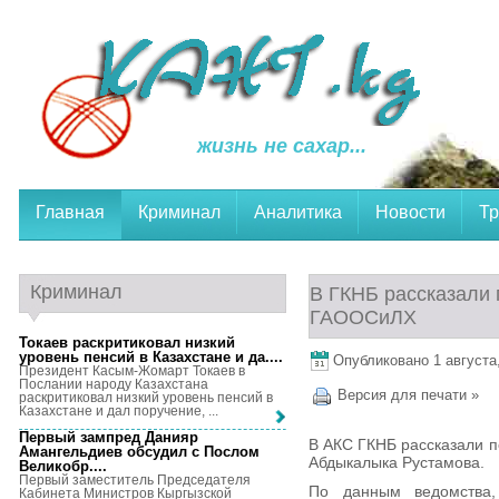
жизнь не сахар...
Главная
Криминал
Аналитика
Новости
Тр
Криминал
В ГКНБ рассказали
ГАООСиЛХ
Токаев раскритиковал низкий
уровень пенсий в Казахстане и да...
.
Опубликовано 1 августа,
Президент Касым-Жомарт Токаев в
Послании народу Казахстана
Версия для печати »
раскритиковал низкий уровень пенсий в
Казахстане и дал поручение, ...
Первый зампред Данияр
В АКС ГКНБ рассказали 
Амангельдиев обсудил с Послом
Абдыкалыка Рустамова.
Великобр...
.
Первый заместитель Председателя
По данным ведомства
Кабинета Министров Кыргызской