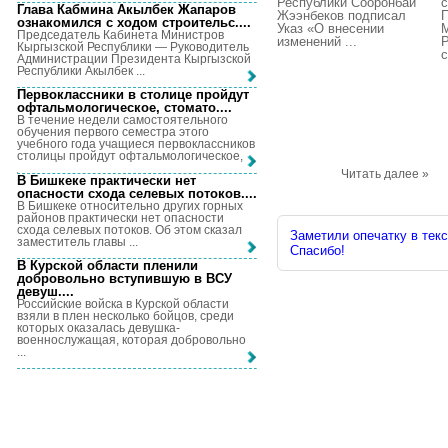
Республики Сооронбай
с
Глава Кабмина Акылбек Жапаров
Жээнбеков подписал
ознакомился с ходом строительс...
.
Указ «О внесении
Председатель Кабинета Министров
изменений ...
Р
Кыргызской Республики — Руководитель
с
Администрации Президента Кыргызской
Республики Акылбек ...
Первоклассники в столице пройдут
офтальмологическое, стомато...
.
В течение недели самостоятельного
обучения первого семестра этого
учебного года учащиеся первоклассников
столицы пройдут офтальмологическое, ...
Читать далее »
В Бишкеке практически нет
опасности схода селевых потоков...
.
В Бишкеке относительно других горных
районов практически нет опасности
схода селевых потоков. Об этом сказал
Заметили опечатку в текс
заместитель главы ...
Спасибо!
В Курской области пленили
добровольно вступившую в ВСУ
девуш...
.
Российские войска в Курской области
взяли в плен несколько бойцов, среди
которых оказалась девушка-
военнослужащая, которая добровольно
...