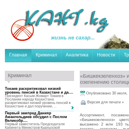
жизнь не сахар...
Главная
Криминал
Аналитика
Новости
Тр
Криминал
«Бишкекзеленхоз» 
озеленению столиц
Токаев раскритиковал низкий
уровень пенсий в Казахстане и да...
.
Опубликовано 30 июля, 2
Президент Касым-Жомарт Токаев в
Послании народу Казахстана
Версия для печати »
раскритиковал низкий уровень пенсий в
Казахстане и дал поручение, ...
Первый зампред Данияр
Ассортимент, посаж
Амангельдиев обсудил с Послом
«Бишкекзеленхоз» цве
Великобр...
.
высажено 2 млн 193 тыс
Первый заместитель Председателя
Кабинета Министров Кыргызской
тагетес, агератум, ль