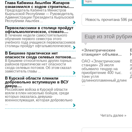
Глава Кабмина Акылбек Жапаров
ознакомился с ходом строительс...
.
Председатель Кабинета Министров
Кыргызской Республики — Руководитель
Администрации Президента Кыргызской
Новость прочитана 596 ра
Республики Акылбек ...
Первоклассники в столице пройдут
офтальмологическое, стомато...
.
В течение недели самостоятельного
Еще из этой рубри
обучения первого семестра этого
учебного года учащиеся первоклассников
столицы пройдут офтальмологическое, ...
«Электрические
В Бишкеке практически нет
станции» объяви...
опасности схода селевых потоков...
.
В Бишкеке относительно других горных
ОАО «Электрические
В
районов практически нет опасности
станции» 29 июля
п
схода селевых потоков. Об этом сказал
объявило тендер на
А
заместитель главы ...
приобретение 400 тыс.
с
тонн угля
Д
В Курской области пленили
(длиннопламенный,длинно
добровольно вступившую в ВСУ
...
девуш...
.
Российские войска в Курской области
взяли в плен несколько бойцов, среди
которых оказалась девушка-
военнослужащая, которая добровольно
...
Читать далее »