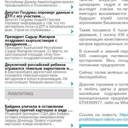
Республики Данияр Амангельдиев принял
цинерария, седум и мн
Чрезвычайного и Полномочного ...
выглядит совсем по-л
Депутат Госдумы опроверг данные о
ежегодно высаживаются 
ДТП с его участием...
.
будущих клумб сост
Депутат Госдумы Андрей Гурулев
агрономами Бишкекзелен
опроверг информацию о том, что его
автомобиль попал в ДТП в Забайкальском
Также посажено 6 тыся
крае. Утром он опубликовал ...
деревьев, 1 тысячу 436 
Президент Садыр Жапаров
организации качественно
поздравил кыргызстанцев с
метров ирригационных ло
праздником...
.
Президент Кыргызской Республики
В осенний и зимний пер
Садыр Жапаров сегодня, 21 марта, на
Центральной площади «Ала-Тоо»
565 саженцев листвен
выступил с поздравительной речью ...
кустарников. Весь пос
питомнике предприятия.
Двухлетний российский ребенок
отравился тяжелым наркотиком и...
.
Сейчас полив зелёных н
В Екатеринбурге двухлетний ребенок
отравился тяжелым наркотиком
бесперебойно.
метадоном и попал в реанимацию. Об
этом сообщил Telegram-канал Ural ...
Дорогие горожане и гост
и любить цветы и дерев
Аналитика
малейшем подозрени
муниципальное предприя
0709399977, либо на Wha
Байдена уличили в оставлении
Трампу горячей картошки в виде ...
.
Уходящий президент США Джо Байден
Ссылка на новость:
http
оставил избранному американскому
prodolzhayut-rabotu-po-oze
лидеру Дональду Трампу «горячую
картошку» в виде конфликта ...