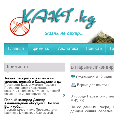
жизнь не сахар...
Главная
Криминал
Аналитика
Новости
Тр
Криминал
В Нарыне ликвидир
Опубликовано 12 июля, 2
Токаев раскритиковал низкий
уровень пенсий в Казахстане и да...
.
Президент Касым-Жомарт Токаев в
Версия для печати »
Послании народу Казахстана
раскритиковал низкий уровень пенсий в
Казахстане и дал поручение, ...
В городе Нарын очистил
Первый зампред Данияр
МЧС КР.
Амангельдиев обсудил с Послом
Великобр...
.
По ее данным, вчера, 
Первый заместитель Председателя
дождей сошли селевые 
Кабинета Министров Кыргызской