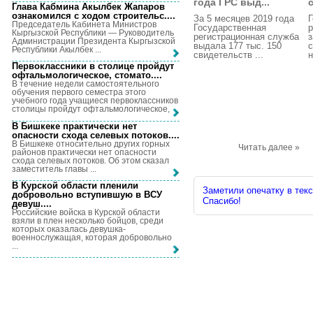
года ГРС выд...
Глава Кабмина Акылбек Жапаров
ознакомился с ходом строительс...
.
За 5 месяцев 2019 года
Г
Председатель Кабинета Министров
Государственная
р
Кыргызской Республики — Руководитель
регистрационная служба
Администрации Президента Кыргызской
выдала 177 тыс. 150
с
Республики Акылбек ...
свидетельств ...
н
Первоклассники в столице пройдут
офтальмологическое, стомато...
.
В течение недели самостоятельного
обучения первого семестра этого
учебного года учащиеся первоклассников
столицы пройдут офтальмологическое, ...
В Бишкеке практически нет
опасности схода селевых потоков...
.
В Бишкеке относительно других горных
Читать далее »
районов практически нет опасности
схода селевых потоков. Об этом сказал
заместитель главы ...
В Курской области пленили
Заметили опечатку в текс
добровольно вступившую в ВСУ
Спасибо!
девуш...
.
Российские войска в Курской области
взяли в плен несколько бойцов, среди
которых оказалась девушка-
военнослужащая, которая добровольно
...