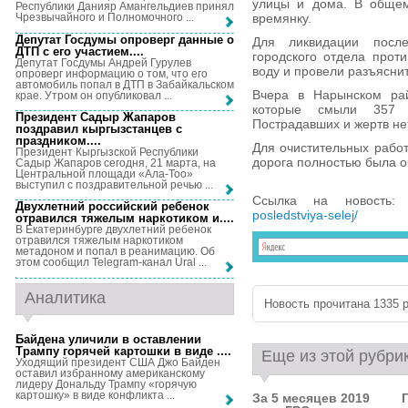
улицы и дома. В общем
Республики Данияр Амангельдиев принял
времянку.
Чрезвычайного и Полномочного ...
Депутат Госдумы опроверг данные о
Для ликвидации посл
ДТП с его участием...
.
городского отдела прот
Депутат Госдумы Андрей Гурулев
воду и провели разъясни
опроверг информацию о том, что его
автомобиль попал в ДТП в Забайкальском
Вчера в Нарынском рай
крае. Утром он опубликовал ...
которые смыли 357 к
Президент Садыр Жапаров
Пострадавших и жертв нет
поздравил кыргызстанцев с
праздником...
.
Для очистительных работ
Президент Кыргызской Республики
дорога полностью была 
Садыр Жапаров сегодня, 21 марта, на
Центральной площади «Ала-Тоо»
выступил с поздравительной речью ...
Ссылка на новость
Двухлетний российский ребенок
posledstviya-selej/
отравился тяжелым наркотиком и...
.
В Екатеринбурге двухлетний ребенок
отравился тяжелым наркотиком
метадоном и попал в реанимацию. Об
этом сообщил Telegram-канал Ural ...
Аналитика
Новость прочитана 1335 р
Байдена уличили в оставлении
Трампу горячей картошки в виде ...
.
Еще из этой рубри
Уходящий президент США Джо Байден
оставил избранному американскому
лидеру Дональду Трампу «горячую
картошку» в виде конфликта ...
За 5 месяцев 2019