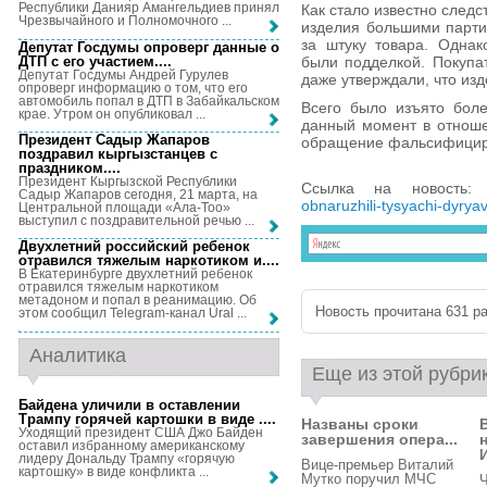
Республики Данияр Амангельдиев принял
Как стало известно след
Чрезвычайного и Полномочного ...
изделия большими парти
за штуку товара. Однак
Депутат Госдумы опроверг данные о
ДТП с его участием...
.
были подделкой. Покупат
Депутат Госдумы Андрей Гурулев
даже утверждали, что из
опроверг информацию о том, что его
автомобиль попал в ДТП в Забайкальском
Всего было изъято боле
крае. Утром он опубликовал ...
данный момент в отноше
Президент Садыр Жапаров
обращение фальсифицир
поздравил кыргызстанцев с
праздником...
.
Президент Кыргызской Республики
Ссылка на новость
Садыр Жапаров сегодня, 21 марта, на
obnaruzhili-tysyachi-dyrya
Центральной площади «Ала-Тоо»
выступил с поздравительной речью ...
Двухлетний российский ребенок
отравился тяжелым наркотиком и...
.
В Екатеринбурге двухлетний ребенок
отравился тяжелым наркотиком
метадоном и попал в реанимацию. Об
Новость прочитана 631 ра
этом сообщил Telegram-канал Ural ...
Аналитика
Еще из этой рубри
Байдена уличили в оставлении
Трампу горячей картошки в виде ...
.
Названы сроки
Уходящий президент США Джо Байден
завершения опера...
оставил избранному американскому
И
лидеру Дональду Трампу «горячую
Вице-премьер Виталий
картошку» в виде конфликта ...
Мутко поручил МЧС