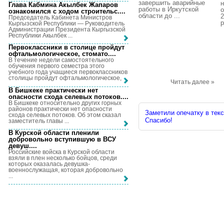
завершить аварийные
н
Глава Кабмина Акылбек Жапаров
работы в Иркутской
о
ознакомился с ходом строительс...
.
области до ...
2
Председатель Кабинета Министров
р
Кыргызской Республики — Руководитель
Администрации Президента Кыргызской
Республики Акылбек ...
Первоклассники в столице пройдут
офтальмологическое, стомато...
.
В течение недели самостоятельного
обучения первого семестра этого
учебного года учащиеся первоклассников
столицы пройдут офтальмологическое, ...
Читать далее »
В Бишкеке практически нет
опасности схода селевых потоков...
.
В Бишкеке относительно других горных
районов практически нет опасности
Заметили опечатку в текс
схода селевых потоков. Об этом сказал
Спасибо!
заместитель главы ...
В Курской области пленили
добровольно вступившую в ВСУ
девуш...
.
Российские войска в Курской области
взяли в плен несколько бойцов, среди
которых оказалась девушка-
военнослужащая, которая добровольно
...