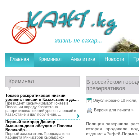
жизнь не сахар...
Главная
Криминал
Аналитика
Новости
Тр
Криминал
В российском горо
презервативов
Токаев раскритиковал низкий
уровень пенсий в Казахстане и да...
.
Опубликовано 10 июля, 2
Президент Касым-Жомарт Токаев в
Послании народу Казахстана
Версия для печати »
раскритиковал низкий уровень пенсий в
Казахстане и дал поручение, ...
Первый зампред Данияр
Полиция завершила рас
Амангельдиев обсудил с Послом
которая продавала под
Великобр...
.
издание «Рифей-Пермь».
Первый заместитель Председателя
Кабинета Министров Кыргызской