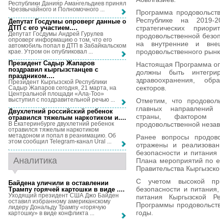
Республики Данияр Амангельдиев принял
Чрезвычайного и Полномочного ...
Программа продовольств
Республике на 2019-
Депутат Госдумы опроверг данные о
ДТП с его участием...
.
стратегических приори
Депутат Госдумы Андрей Гурулев
продовольственной безоп
опроверг информацию о том, что его
на внутренние и внеш
автомобиль попал в ДТП в Забайкальском
продовольственного рынк
крае. Утром он опубликовал ...
Президент Садыр Жапаров
Настоящая Программа оп
поздравил кыргызстанцев с
должны быть интегри
праздником...
.
здравоохранения, обр
Президент Кыргызской Республики
секторов.
Садыр Жапаров сегодня, 21 марта, на
Центральной площади «Ала-Тоо»
выступил с поздравительной речью ...
Отметим, что продовол
главных направлений 
Двухлетний российский ребенок
страны, фактором 
отравился тяжелым наркотиком и...
.
продовольственной незав
В Екатеринбурге двухлетний ребенок
отравился тяжелым наркотиком
метадоном и попал в реанимацию. Об
Ранее вопросы продово
этом сообщил Telegram-канал Ural ...
отражены и реализован
безопасности и питания
Аналитика
Плана мероприятий по е
Правительства Кыргызско
С учетом высокой при
Байдена уличили в оставлении
безопасности и питания
Трампу горячей картошки в виде ...
.
Уходящий президент США Джо Байден
питания Кыргызской Р
оставил избранному американскому
Программы продовольств
лидеру Дональду Трампу «горячую
годы.
картошку» в виде конфликта ...