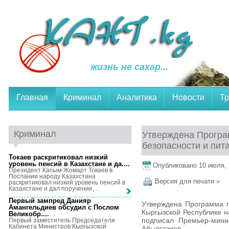
жизнь не сахар...
Главная
Криминал
Аналитика
Новости
Тр
Криминал
Утверждена Програ
безопасности и пит
Токаев раскритиковал низкий
уровень пенсий в Казахстане и да...
.
Опубликовано 10 июля, 2
Президент Касым-Жомарт Токаев в
Послании народу Казахстана
Версия для печати »
раскритиковал низкий уровень пенсий в
Казахстане и дал поручение, ...
Первый зампред Данияр
Утверждена Программа п
Амангельдиев обсудил с Послом
Кыргызской Республике 
Великобр...
.
подписал Премьер-мини
Первый заместитель Председателя
Кабинета Министров Кыргызской
Абылгазиев.