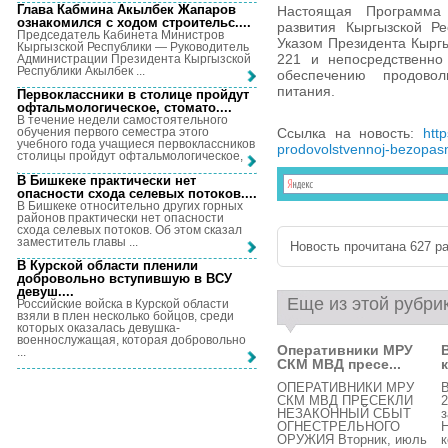
Глава Кабмина Акылбек Жапаров
Настоящая Программа 
ознакомился с ходом строительс...
.
развития Кыргызской Ре
Председатель Кабинета Министров
Указом Президента Кыргы
Кыргызской Республики — Руководитель
221 и непосредственно
Администрации Президента Кыргызской
Республики Акылбек ...
обеспечению продовол
питания.
Первоклассники в столице пройдут
офтальмологическое, стомато...
.
В течение недели самостоятельного
Ссылка на новость:
htt
обучения первого семестра этого
учебного года учащиеся первоклассников
prodovolstvennoj-bezopasn
столицы пройдут офтальмологическое, ...
В Бишкеке практически нет
опасности схода селевых потоков...
.
В Бишкеке относительно других горных
районов практически нет опасности
схода селевых потоков. Об этом сказал
заместитель главы ...
Новость прочитана 627 ра
В Курской области пленили
добровольно вступившую в ВСУ
девуш...
.
Еще из этой рубри
Российские войска в Курской области
взяли в плен несколько бойцов, среди
которых оказалась девушка-
военнослужащая, которая добровольно
Оперативники МРУ
...
СКМ МВД пресе...
ОПЕРАТИВНИКИ МРУ
В
СКМ МВД ПРЕСЕКЛИ
2
НЕЗАКОННЫЙ СБЫТ
з
ОГНЕСТРЕЛЬНОГО
Н
ОРУЖИЯ Вторник, июль
к