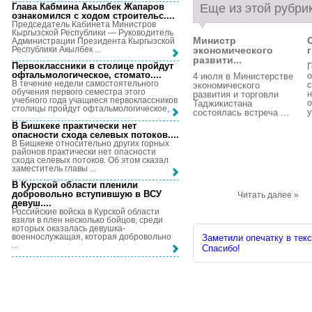
Глава Кабмина Акылбек Жапаров
Еще из этой рубри
ознакомился с ходом строительс...
.
Председатель Кабинета Министров
Кыргызской Республики — Руководитель
Министр
Администрации Президента Кыргызской
Республики Акылбек ...
экономического
г
развити...
Первоклассники в столице пройдут
Г
офтальмологическое, стомато...
.
о
4 июля в Министерстве
В течение недели самостоятельного
с
экономического
обучения первого семестра этого
н
развития и торговли
учебного года учащиеся первоклассников
Таджикистана
столицы пройдут офтальмологическое, ...
у
состоялась встреча ...
В Бишкеке практически нет
опасности схода селевых потоков...
.
В Бишкеке относительно других горных
районов практически нет опасности
схода селевых потоков. Об этом сказал
заместитель главы ...
В Курской области пленили
добровольно вступившую в ВСУ
Читать далее »
девуш...
.
Российские войска в Курской области
взяли в плен несколько бойцов, среди
которых оказалась девушка-
военнослужащая, которая добровольно
Заметили опечатку в текс
...
Спасибо!