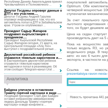
Республики Данияр Амангельдиев принял
покупателей автомобиль
Чрезвычайного и Полномочного ...
Optimum. Обе комплекта
четверкой мощностью 106
Депутат Госдумы опроверг данные о
ДТП с его участием...
.
ступенчатая механическа
Депутат Госдумы Андрей Гурулев
опроверг информацию о том, что его
За счет локального про
автомобиль попал в ДТП в Забайкальском
льготного кредитования
крае. Утром он опубликовал ...
того, он будет дешевле 
Президент Садыр Жапаров
Цена на седан стартует 
поздравил кыргызстанцев с
праздником...
.
производитель дает на 5 
Президент Кыргызской Республики
Садыр Жапаров сегодня, 21 марта, на
Пока на мощностях зав
Центральной площади «Ала-Тоо»
только модель R3, но 
выступил с поздравительной речью ...
модельного ряда. В тек
Двухлетний российский ребенок
авто: из них 6 тысяч дл
отравился тяжелым наркотиком и...
.
экспорта, в частности на
В Екатеринбурге двухлетний ребенок
отравился тяжелым наркотиком
метадоном и попал в реанимацию. Об
Ссылка на новос
этом сообщил Telegram-канал Ural ...
prezentatsiya-ravon-nexia-
Аналитика
Байдена уличили в оставлении
Трампу горячей картошки в виде ...
.
Уходящий президент США Джо Байден
Новость прочитана 441 ра
оставил избранному американскому
лидеру Дональду Трампу «горячую
картошку» в виде конфликта ...