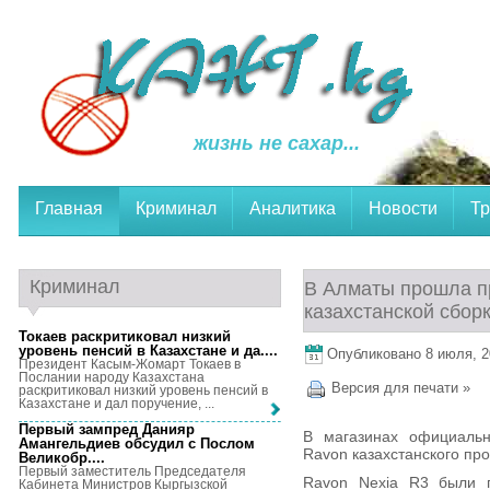
жизнь не сахар...
Главная
Криминал
Аналитика
Новости
Тр
Криминал
В Алматы прошла п
казахстанской сбор
Токаев раскритиковал низкий
уровень пенсий в Казахстане и да...
.
Опубликовано 8 июля, 20
Президент Касым-Жомарт Токаев в
Послании народу Казахстана
Версия для печати »
раскритиковал низкий уровень пенсий в
Казахстане и дал поручение, ...
Первый зампред Данияр
В магазинах официальн
Амангельдиев обсудил с Послом
Ravon казахстанского про
Великобр...
.
Первый заместитель Председателя
Ravon Nexia R3 были п
Кабинета Министров Кыргызской