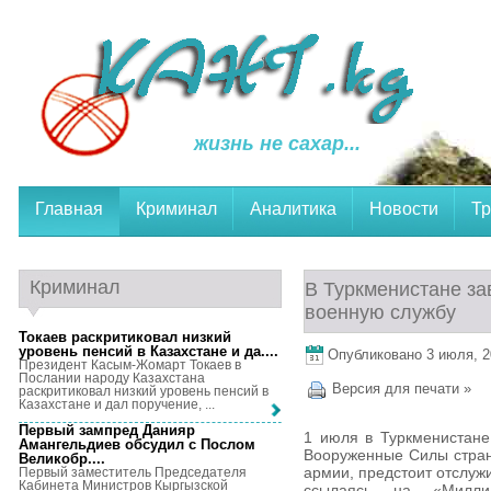
жизнь не сахар...
Главная
Криминал
Аналитика
Новости
Тр
Криминал
В Туркменистане за
военную службу
Токаев раскритиковал низкий
уровень пенсий в Казахстане и да...
.
Опубликовано 3 июля, 20
Президент Касым-Жомарт Токаев в
Послании народу Казахстана
Версия для печати »
раскритиковал низкий уровень пенсий в
Казахстане и дал поручение, ...
Первый зампред Данияр
1 июля в Туркменистане
Амангельдиев обсудил с Послом
Вооруженные Силы стран
Великобр...
.
армии, предстоит отслужи
Первый заместитель Председателя
Кабинета Министров Кыргызской
ссылаясь на «Милли