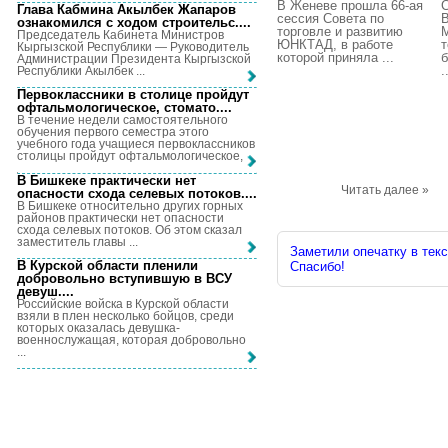
В Женеве прошла 66-ая
Глава Кабмина Акылбек Жапаров
сессия Совета по
ознакомился с ходом строительс...
.
торговле и развитию
Председатель Кабинета Министров
ЮНКТАД, в работе
т
Кыргызской Республики — Руководитель
которой приняла ...
Администрации Президента Кыргызской
.
Республики Акылбек ...
Первоклассники в столице пройдут
офтальмологическое, стомато...
.
В течение недели самостоятельного
обучения первого семестра этого
учебного года учащиеся первоклассников
столицы пройдут офтальмологическое, ...
В Бишкеке практически нет
Читать далее »
опасности схода селевых потоков...
.
В Бишкеке относительно других горных
районов практически нет опасности
схода селевых потоков. Об этом сказал
заместитель главы ...
Заметили опечатку в текс
В Курской области пленили
Спасибо!
добровольно вступившую в ВСУ
девуш...
.
Российские войска в Курской области
взяли в плен несколько бойцов, среди
которых оказалась девушка-
военнослужащая, которая добровольно
...