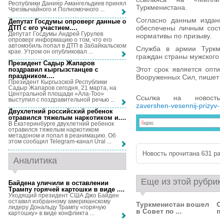
Республики Данияр Амангельдиев принял
Туркменистана.
Чрезвычайного и Полномочного ...
Согласно данным издан
Депутат Госдумы опроверг данные о
ДТП с его участием...
.
обеспечены личным сост
Депутат Госдумы Андрей Гурулев
нормативы по призыву.
опроверг информацию о том, что его
автомобиль попал в ДТП в Забайкальском
Служба в армии Туркме
крае. Утром он опубликовал ...
граждан страны мужского 
Президент Садыр Жапаров
Этот срок является опт
поздравил кыргызстанцев с
праздником...
.
Вооруженных Сил, пишет
Президент Кыргызской Республики
Садыр Жапаров сегодня, 21 марта, на
Центральной площади «Ала-Тоо»
Ссылка на новос
выступил с поздравительной речью ...
zavershen-vesennij-prizyv
Двухлетний российский ребенок
отравился тяжелым наркотиком и...
.
В Екатеринбурге двухлетний ребенок
отравился тяжелым наркотиком
метадоном и попал в реанимацию. Об
этом сообщил Telegram-канал Ural ...
Новость прочитана 631 ра
Аналитика
Еще из этой рубри
Байдена уличили в оставлении
Трампу горячей картошки в виде ...
.
Уходящий президент США Джо Байден
оставил избранному американскому
Туркменистан вошел
лидеру Дональду Трампу «горячую
в Совет по ...
картошку» в виде конфликта ...