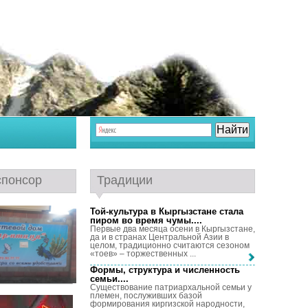
спонсор
Традиции
Той-культура в Кыргызстане стала
пиром во время чумы...
.
Первые два месяца осени в Кыргызстане,
да и в странах Центральной Азии в
целом, традиционно считаются сезоном
«тоев» – торжественных ...
Формы, структура и численность
семьи...
.
Существование патриархальной семьи у
племен, послуживших базой
формирования киргизской народности,