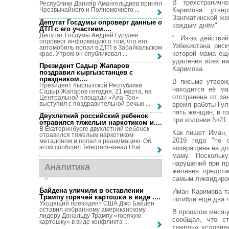
В трехстранично
Республики Данияр Амангельдиев принял
Каримова утве
Чрезвычайного и Полномочного ...
Зангиатинской же
Депутат Госдумы опроверг данные о
каждым днём".
ДТП с его участием...
.
Депутат Госдумы Андрей Гурулев
“...Из-за действ
опроверг информацию о том, что его
Узбекистана рис
автомобиль попал в ДТП в Забайкальском
которой мама ещ
крае. Утром он опубликовал ...
удаления всех на
Президент Садыр Жапаров
Каримова.
поздравил кыргызстанцев с
праздником...
.
В письме утверж
Президент Кыргызской Республики
находится её ма
Садыр Жапаров сегодня, 21 марта, на
отстранена от з
Центральной площади «Ала-Тоо»
выступил с поздравительной речью ...
время работы Гул
пять женщин, в т
Двухлетний российский ребенок
при колонии №21.
отравился тяжелым наркотиком и...
.
В Екатеринбурге двухлетний ребенок
Как пишет Иман,
отравился тяжелым наркотиком
2019 года "по 
метадоном и попал в реанимацию. Об
этом сообщил Telegram-канал Ural ...
возвращена на до
маму. Поскольк
нарушений при пр
Аналитика
желания предста
самым ликвидиров
Байдена уличили в оставлении
Иман Каримова та
Трампу горячей картошки в виде ...
.
погибли ещё два 
Уходящий президент США Джо Байден
оставил избранному американскому
В прошлом месяц
лидеру Дональду Трампу «горячую
сообщал, что ст
картошку» в виде конфликта ...
тяжёлых условиях