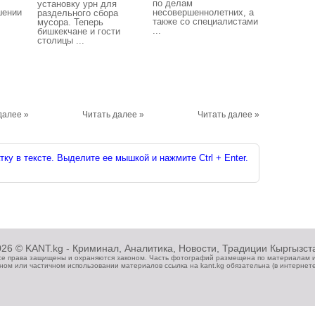
по делам
установку урн для
шении
несовершеннолетних, а
раздельного сбора
также со специалистами
мусора. Теперь
...
бишкекчане и гости
столицы ...
далее »
Читать далее »
Читать далее »
ку в тексте. Выделите ее мышкой и нажмите Ctrl + Enter.
26 © KANT.kg - Криминал, Аналитика, Новости, Традиции Кыргызста
се права защищены и охраняются законом. Часть фотографий размещена по материалам 
ном или частичном использовании материалов ссылка на kant.kg обязательна (в интернет