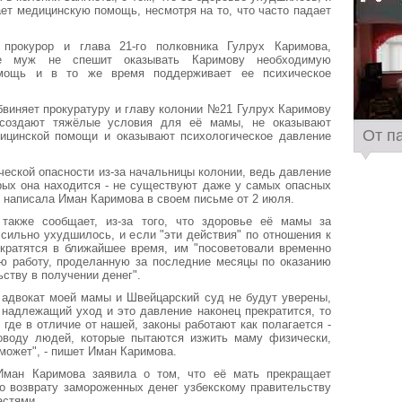
ает медицинскую помощь, несмотря на то, что часто падает
прокурор и глава 21-го полковника Гулрух Каримова,
ее муж не спешит оказывать Каримову необходимую
мощь и в то же время поддерживает ее психическое
виняет прокуратуру и главу колонии №21 Гулрух Каримову
 создают тяжёлые условия для её мамы, не оказывают
От п
ицинской помощи и оказывают психологическое давление
ческой опасности из-за начальницы колонии, ведь давление
рых она находится - не существуют даже у самых опасных
 - написала Иман Каримова в своем письме от 2 июля.
также сообщает, из-за того, что здоровье её мамы за
сильно ухудшилось, и если "эти действия" по отношения к
екратятся в ближайшее время, им "посоветовали временно
сю работу, проделанную за последние месяцы по оказанию
ству в получении денег".
а адвокат моей мамы и Швейцарский суд не будут уверены,
 надлежащий уход и это давление наконец прекратится, то
 где в отличие от нашей, законы работают как полагается -
оводу людей, которые пытаются изжить маму физически,
может", - пишет Иман Каримова.
Иман Каримова заявила о том, что её мать прекращает
о возврату замороженных денег узбекскому правительству
астями.