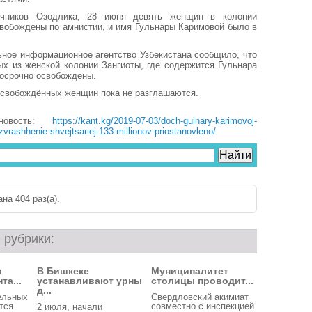
чников Озодлика, 28 июня девять женщин в колонии
вобождены по амнистии, и имя Гульнары Каримовой было в
ное информационное агентство Узбекистана сообщило, что
х из женской колонии Зангиоты, где содержится Гульнара
осрочно освобождены.
освобождённых женщин пока не разглашаются.
новость:
https://kant.kg/2019-07-03/doch-gulnary-karimovoj-
zvrashhenie-shvejtsariej-133-millionov-priostanovleno/
на 404 раз(a).
 рубрики:
ы
В Бишкеке
Муниципалитет
та...
устанавливают урны
столицы проводит...
д...
ельных
Свердловский акимиат
тся
совместно с инспекцией
2 июля, начали