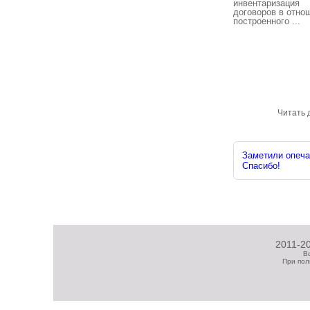
инвентаризация
договоров в отно
построенного ...
Читать 
Заметили опечат
Спасибо!
2011-20
В
При пол