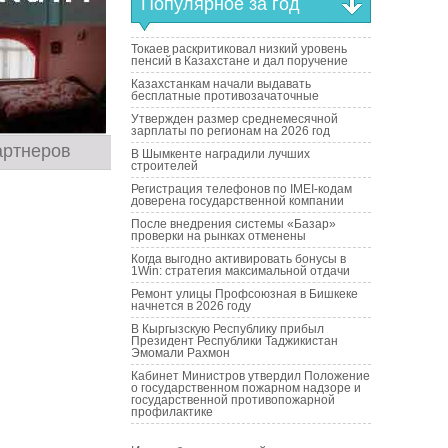
Популярное за год
Токаев раскритиковал низкий уровень
пенсий в Казахстане и дал поручение
Казахстанкам начали выдавать
бесплатные противозачаточные
Утвержден размер среднемесячной
зарплаты по регионам на 2026 год
артнеров
В Шымкенте наградили лучших
строителей
Регистрация телефонов по IMEI-кодам
доверена государственной компании
После внедрения системы «Базар»
проверки на рынках отменены
Когда выгодно активировать бонусы в
1Win: стратегия максимальной отдачи
Ремонт улицы Профсоюзная в Бишкеке
начнется в 2026 году
В Кыргызскую Республику прибыл
Президент Республики Таджикистан
Эмомали Рахмон
Кабинет Министров утвердил Положение
о государственном пожарном надзоре и
государственной противопожарной
профилактике