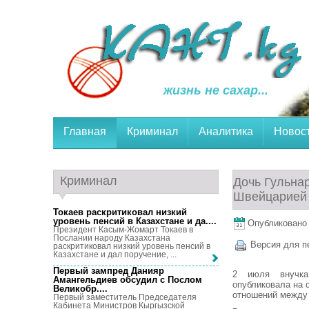
жизнь не сахар...
Главная
Криминал
Аналитика
Новос
Криминал
Дочь Гульна
Швейцарией 
Токаев раскритиковал низкий
уровень пенсий в Казахстане и да...
.
Опубликовано 3
Президент Касым-Жомарт Токаев в
Послании народу Казахстана
Версия для п
раскритиковал низкий уровень пенсий в
Казахстане и дал поручение, ...
Первый зампред Данияр
2 июля внучка
Амангельдиев обсудил с Послом
опубликовала на 
Великобр...
.
отношений между 
Первый заместитель Председателя
Кабинета Министров Кыргызской