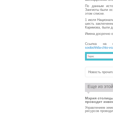
По данным исто
Зангиоты были ос
этом списке.
1 июля Националь
шесть заключенны
Каримова, были д
Имена досрочно 
Ссылка на 
soobshhila-chto-vo
Новость прочита
Еще из этой
Мэрия столиц
проводит инвен
Управлением зем
ресурсов проводи