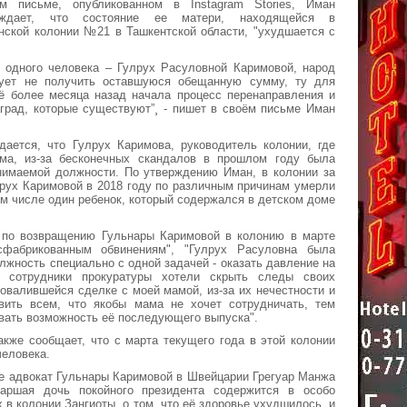
м письме, опубликованном в Instagram Stories, Иман
рждает, что состояние ее матери, находящейся в
нской колонии №21 в Ташкентской области, "ухудшается с
ий одного человека – Гулрух Расуловной Каримовой, народ
кует не получить оставшуюся обещанную сумму, ту для
ё более месяца назад начала процесс перенаправления и
град, которые существуют”¸ - пишет в своём письме Иман
дается, что Гулрух Каримова, руководитель колонии, где
ма, из-за бесконечных скандалов в прошлом году была
анимаемой должности. По утверждению Иман, в колонии за
рух Каримовой в 2018 году по различным причинам умерли
ом числе один ребенок, который содержался в детском доме
 по возвращению Гульнары Каримовой в колонию в марте
сфабрикованным обвинениям", "Гулрух Расуловна была
лжность специально с одной задачей - оказать давление на
у сотрудники прокуратуры хотели скрыть следы своих
овалившейся сделке с моей мамой, из-за их нечестности и
вить всем, что якобы мама не хочет сотрудничать, тем
ать возможность её последующего выпуска".
кже сообщает, что с марта текущего года в этой колонии
человека.
е адвокат Гульнары Каримовой в Швейцарии Грегуар Манжа
аршая дочь покойного президента содержится в особо
 в колонии Зангиоты, о том, что её здоровье ухудшилось, и