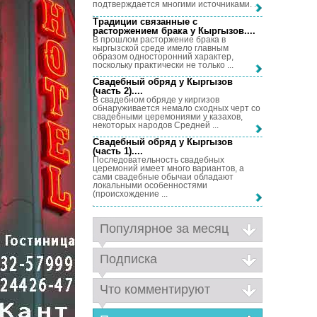
подтверждается многими источниками. ...
Традиции связанные с
расторжением брака у Кыргызов...
.
В прошлом расторжение брака в
кыргызской среде имело главным
образом односторонний характер,
поскольку практически не только ...
Свадебный обряд у Кыргызов
(часть 2)...
.
В свадебном обряде у киргизов
обнаруживается немало сходных черт со
свадебными церемониями у казахов,
некоторых народов Средней ...
Свадебный обряд у Кыргызов
(часть 1)...
.
Последовательность свадебных
церемоний имеет много вариантов, а
сами свадебные обычаи обладают
локальными особенностями
(происхождение ...
Популярное за месяц
Подписка
Что комментируют