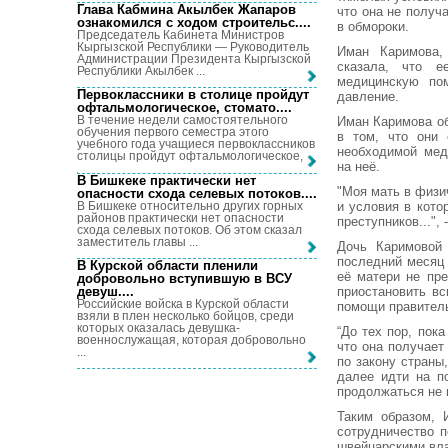
Глава Кабмина Акылбек Жапаров
что она не получ
ознакомился с ходом строительс...
.
в обмороки.
Председатель Кабинета Министров
Кыргызской Республики — Руководитель
Иман Каримова, 
Администрации Президента Кыргызской
сказала, что 
Республики Акылбек ...
медицинскую по
Первоклассники в столице пройдут
давление.
офтальмологическое, стомато...
.
В течение недели самостоятельного
Иман Каримова об
обучения первого семестра этого
в том, что они
учебного года учащиеся первоклассников
необходимой мед
столицы пройдут офтальмологическое, ...
на неё.
В Бишкеке практически нет
"Моя мать в физи
опасности схода селевых потоков...
.
В Бишкеке относительно других горных
и условия в кото
районов практически нет опасности
преступников...",
схода селевых потоков. Об этом сказал
заместитель главы ...
Дочь Каримовой 
последний месяц 
В Курской области пленили
её матери не пр
добровольно вступившую в ВСУ
девуш...
.
приостановить в
Российские войска в Курской области
помощи правитель
взяли в плен несколько бойцов, среди
которых оказалась девушка-
“До тех пор, пок
военнослужащая, которая добровольно
что она получает
...
по закону страны,
далее идти на п
продолжаться не 
Таким образом, 
сотрудничество п
швейцарскими вл