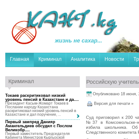
жизнь не сахар...
Главная
Криминал
Аналитика
Новости
Тр
Криминал
Российскую учитель
Опубликовано 18 июня, 2
Токаев раскритиковал низкий
уровень пенсий в Казахстане и да...
.
Президент Касым-Жомарт Токаев в
Версия для печати »
Послании народу Казахстана
раскритиковал низкий уровень пенсий в
Казахстане и дал поручение, ...
Суд приговорил к 200 ч
Первый зампред Данияр
№37 в Комсомольске-на
Амангельдиев обсудил с Послом
избила школьника. О
Великобр...
.
Следственного комитета 
Первый заместитель Председателя
Кабинета Министров Кыргызской