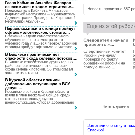
Глава Кабмина Акылбек Жапаров
ознакомился с ходом строительс...
.
Новость прочитана 387 ра
Председатель Кабинета Министров
Кыргызской Республики — Руководитель
Администрации Президента Кыргызской
Республики Акылбек ...
Еще из этой рубри
Первоклассники в столице пройдут
офтальмологическое, стомато...
.
В течение недели самостоятельного
Следователи начали
обучения первого семестра этого
учебного года учащиеся первоклассников
проверять ж...
столицы пройдут офтальмологическое, ...
Следственный комитет
Н
В Бишкеке практически нет
России уже начал
э
опасности схода селевых потоков...
.
проверки по факту
п
В Бишкеке относительно других горных
обращений россиян на
х
районов практически нет опасности
прямую линию ...
р
схода селевых потоков. Об этом сказал
заместитель главы ...
В Курской области пленили
добровольно вступившую в ВСУ
девуш...
.
Российские войска в Курской области
взяли в плен несколько бойцов, среди
которых оказалась девушка-
военнослужащая, которая добровольно
...
Читать далее »
Заметили опечатку в текс
Спасибо!