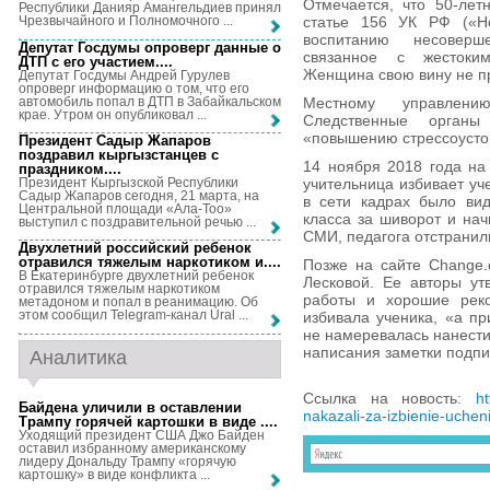
Отмечается, что 50-лет
Республики Данияр Амангельдиев принял
статье 156 УК РФ («Н
Чрезвычайного и Полномочного ...
воспитанию несоверше
Депутат Госдумы опроверг данные о
связанное с жестоки
ДТП с его участием...
.
Женщина свою вину не п
Депутат Госдумы Андрей Гурулев
опроверг информацию о том, что его
автомобиль попал в ДТП в Забайкальском
Местному управлени
крае. Утром он опубликовал ...
Следственные орган
«повышению стрессоустой
Президент Садыр Жапаров
поздравил кыргызстанцев с
14 ноября 2018 года на
праздником...
.
Президент Кыргызской Республики
учительница избивает у
Садыр Жапаров сегодня, 21 марта, на
в сети кадрах было вид
Центральной площади «Ала-Тоо»
класса за шиворот и нач
выступил с поздравительной речью ...
СМИ, педагога отстранили
Двухлетний российский ребенок
отравился тяжелым наркотиком и...
.
Позже на сайте Change.
В Екатеринбурге двухлетний ребенок
Лесковой. Ее авторы ут
отравился тяжелым наркотиком
работы и хорошие реко
метадоном и попал в реанимацию. Об
этом сообщил Telegram-канал Ural ...
избивала ученика, «а п
не намеревалась нанести
написания заметки подпис
Аналитика
Ссылка на новость:
ht
Байдена уличили в оставлении
nakazali-za-izbienie-uchen
Трампу горячей картошки в виде ...
.
Уходящий президент США Джо Байден
оставил избранному американскому
лидеру Дональду Трампу «горячую
картошку» в виде конфликта ...