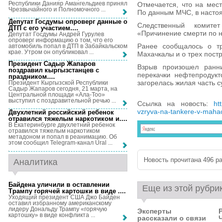
Республики Данияр Амангельдиев принял
Отмечается, что на мес
Чрезвычайного и Полномочного ...
По данным МЧС, в настоя
Депутат Госдумы опроверг данные о
Следственный комите
ДТП с его участием...
.
«Причинение смерти по 
Депутат Госдумы Андрей Гурулев
опроверг информацию о том, что его
Ранее сообщалось о тр
автомобиль попал в ДТП в Забайкальском
крае. Утром он опубликовал ...
Махачкалы и о трех пост
Президент Садыр Жапаров
Взрыв произошел ранн
поздравил кыргызстанцев с
перекачки нефтепродукт
праздником...
.
загорелась жилая часть с
Президент Кыргызской Республики
Садыр Жапаров сегодня, 21 марта, на
Центральной площади «Ала-Тоо»
выступил с поздравительной речью ...
Ссылка на новость:
ht
vzryva-na-tankere-v-maha
Двухлетний российский ребенок
отравился тяжелым наркотиком и...
.
В Екатеринбурге двухлетний ребенок
отравился тяжелым наркотиком
метадоном и попал в реанимацию. Об
этом сообщил Telegram-канал Ural ...
Новость прочитана 496 ра
Аналитика
Байдена уличили в оставлении
Еще из этой рубри
Трампу горячей картошки в виде ...
.
Уходящий президент США Джо Байден
оставил избранному американскому
лидеру Дональду Трампу «горячую
Эксперты
картошку» в виде конфликта ...
рассказали о связи