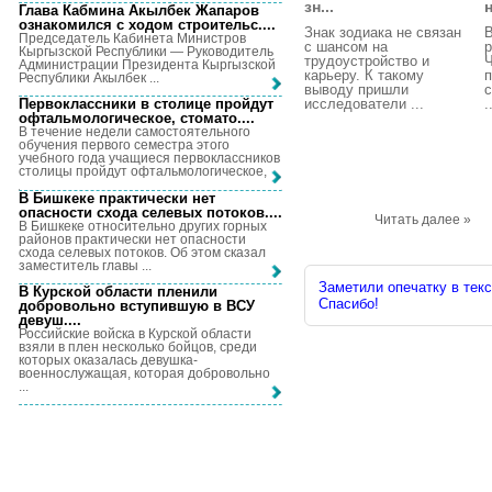
зн...
н
Глава Кабмина Акылбек Жапаров
ознакомился с ходом строительс...
.
Знак зодиака не связан
В
Председатель Кабинета Министров
с шансом на
р
Кыргызской Республики — Руководитель
трудоустройство и
Администрации Президента Кыргызской
карьеру. К такому
п
Республики Акылбек ...
выводу пришли
с
исследователи ...
.
Первоклассники в столице пройдут
офтальмологическое, стомато...
.
В течение недели самостоятельного
обучения первого семестра этого
учебного года учащиеся первоклассников
столицы пройдут офтальмологическое, ...
В Бишкеке практически нет
опасности схода селевых потоков...
.
Читать далее »
В Бишкеке относительно других горных
районов практически нет опасности
схода селевых потоков. Об этом сказал
заместитель главы ...
Заметили опечатку в текс
В Курской области пленили
Спасибо!
добровольно вступившую в ВСУ
девуш...
.
Российские войска в Курской области
взяли в плен несколько бойцов, среди
которых оказалась девушка-
военнослужащая, которая добровольно
...