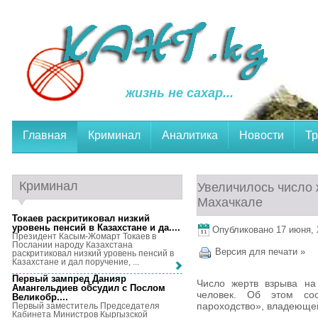
жизнь не сахар...
Главная
Криминал
Аналитика
Новости
Тр
Криминал
Увеличилось число 
Махачкале
Токаев раскритиковал низкий
уровень пенсий в Казахстане и да...
.
Опубликовано 17 июня, 2
Президент Касым-Жомарт Токаев в
Послании народу Казахстана
Версия для печати »
раскритиковал низкий уровень пенсий в
Казахстане и дал поручение, ...
Первый зампред Данияр
Число жертв взрыва на
Амангельдиев обсудил с Послом
человек. Об этом со
Великобр...
.
пароходство», владеюще
Первый заместитель Председателя
Кабинета Министров Кыргызской