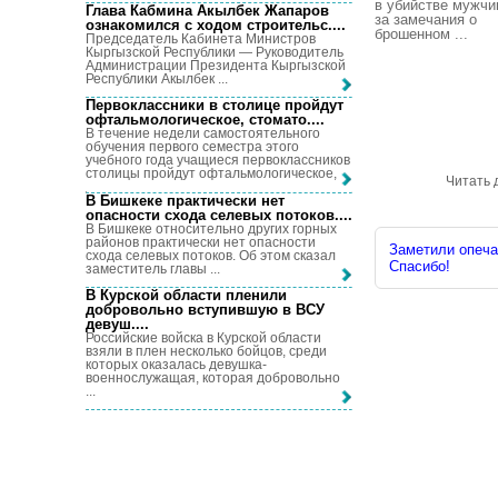
в убийстве мужчи
Глава Кабмина Акылбек Жапаров
за замечания о
ознакомился с ходом строительс...
.
брошенном ...
Председатель Кабинета Министров
Кыргызской Республики — Руководитель
Администрации Президента Кыргызской
Республики Акылбек ...
Первоклассники в столице пройдут
офтальмологическое, стомато...
.
В течение недели самостоятельного
обучения первого семестра этого
учебного года учащиеся первоклассников
столицы пройдут офтальмологическое, ...
Читать 
В Бишкеке практически нет
опасности схода селевых потоков...
.
В Бишкеке относительно других горных
районов практически нет опасности
Заметили опечат
схода селевых потоков. Об этом сказал
Спасибо!
заместитель главы ...
В Курской области пленили
добровольно вступившую в ВСУ
девуш...
.
Российские войска в Курской области
взяли в плен несколько бойцов, среди
которых оказалась девушка-
военнослужащая, которая добровольно
...