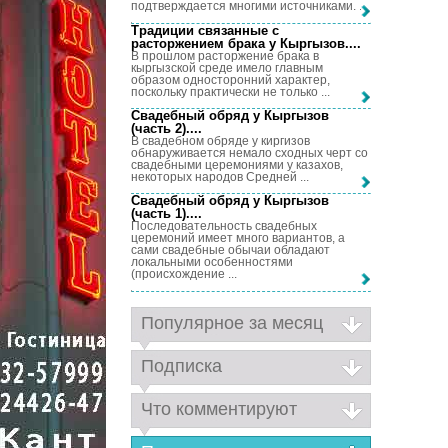
подтверждается многими источниками. ...
Традиции связанные с
расторжением брака у Кыргызов...
.
В прошлом расторжение брака в
кыргызской среде имело главным
образом односторонний характер,
поскольку практически не только ...
Свадебный обряд у Кыргызов
(часть 2)...
.
В свадебном обряде у киргизов
обнаруживается немало сходных черт со
свадебными церемониями у казахов,
некоторых народов Средней ...
Свадебный обряд у Кыргызов
(часть 1)...
.
Последовательность свадебных
церемоний имеет много вариантов, а
сами свадебные обычаи обладают
локальными особенностями
(происхождение ...
Популярное за месяц
Подписка
Что комментируют