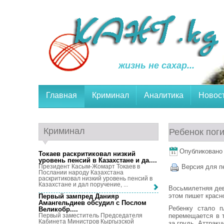
жизнь не сахар...
Главная
Криминал
Аналитика
Новос
Криминал
Ребенок поги
Опубликовано 1
Токаев раскритиковал низкий
уровень пенсий в Казахстане и да...
.
Президент Касым-Жомарт Токаев в
Версия для п
Послании народу Казахстана
раскритиковал низкий уровень пенсий в
Казахстане и дал поручение, ...
Восьмилетняя дев
этом пишет красн
Первый зампред Данияр
Амангельдиев обсудил с Послом
Ребенку стало п
Великобр...
.
перемещается в т
Первый заместитель Председателя
Кабинета Министров Кыргызской
за грудь. Аттрак