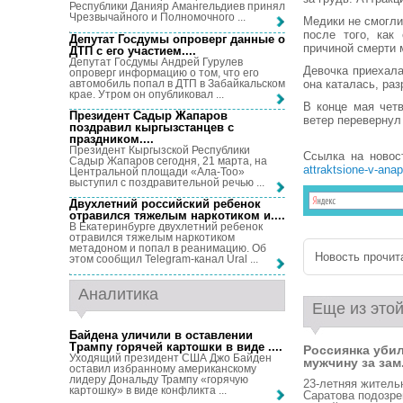
Республики Данияр Амангельдиев принял
Чрезвычайного и Полномочного ...
Медики не смогли
после того, как
Депутат Госдумы опроверг данные о
причиной смерти 
ДТП с его участием...
.
Депутат Госдумы Андрей Гурулев
Девочка приехала
опроверг информацию о том, что его
автомобиль попал в ДТП в Забайкальском
она каталась, раз
крае. Утром он опубликовал ...
В конце мая чет
Президент Садыр Жапаров
ветер перевернул 
поздравил кыргызстанцев с
праздником...
.
Президент Кыргызской Республики
Ссылка на новос
Садыр Жапаров сегодня, 21 марта, на
attraktsione-v-anap
Центральной площади «Ала-Тоо»
выступил с поздравительной речью ...
Двухлетний российский ребенок
отравился тяжелым наркотиком и...
.
В Екатеринбурге двухлетний ребенок
отравился тяжелым наркотиком
метадоном и попал в реанимацию. Об
Новость прочита
этом сообщил Telegram-канал Ural ...
Аналитика
Еще из этой
Байдена уличили в оставлении
Трампу горячей картошки в виде ...
.
Россиянка уби
Уходящий президент США Джо Байден
мужчину за зам.
оставил избранному американскому
лидеру Дональду Трампу «горячую
23-летняя житель
картошку» в виде конфликта ...
Саратова подозре