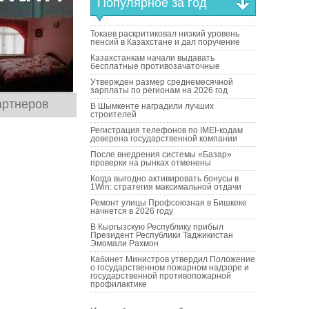
Популярное за год
Токаев раскритиковал низкий уровень
пенсий в Казахстане и дал поручение
Казахстанкам начали выдавать
бесплатные противозачаточные
Утвержден размер среднемесячной
зарплаты по регионам на 2026 год
артнеров
В Шымкенте наградили лучших
строителей
Регистрация телефонов по IMEI-кодам
доверена государственной компании
После внедрения системы «Базар»
проверки на рынках отменены
Когда выгодно активировать бонусы в
1Win: стратегия максимальной отдачи
Ремонт улицы Профсоюзная в Бишкеке
начнется в 2026 году
В Кыргызскую Республику прибыл
Президент Республики Таджикистан
Эмомали Рахмон
Кабинет Министров утвердил Положение
о государственном пожарном надзоре и
государственной противопожарной
профилактике