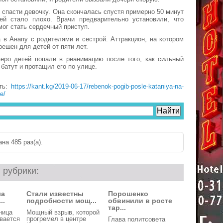
 спасти девочку. Она скончалась спустя примерно 50 минут
 ей стало плохо. Врачи предварительно установили, что
мог стать сердечный приступ.
 в Анапу с родителями и сестрой. Аттракцион, на котором
решен для детей от пяти лет.
веро детей попали в реанимацию после того, как сильный
батут и протащил его по улице.
ть:
https://kant.kg/2019-06-17/rebenok-pogib-posle-kataniya-na-
e/
на 485 раз(a).
 рубрики:
ла
Стали известны
Порошенко
..
подробности мощ...
обвинили в росте
тар...
ница
Мощный взрыв, которой
вается
прогремел в центре
Глава политсовета