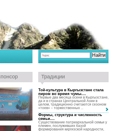
спонсор
Традиции
Той-культура в Кыргызстане стала
пиром во время чумы...
.
Первые два месяца осени в Кыргызстане,
да и в странах Центральной Азии в
целом, традиционно считаются сезоном
«тоев» – торжественных ...
Формы, структура и численность
семьи...
.
Существование патриархальной семьи у
племен, послуживших базой
формирования киргизской народности,