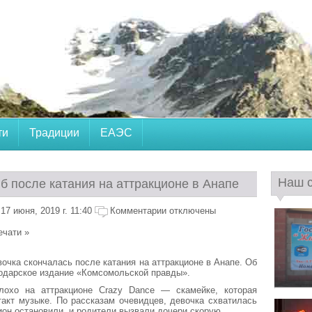
ти
Традиции
ЕАЭС
Наш 
б после катания на аттракционе в Анапе
7 июня, 2019 г. 11:40
Комментарии отключены
ечати »
очка скончалась после катания на аттракционе в Анапе. Об
одарское издание «Комсомольской правды».
лохо на аттракционе Crazy Dance — скамейке, которая
акт музыке. По рассказам очевидцев, девочка схватилась
цион остановили, и родители вызвали дочери скорую.