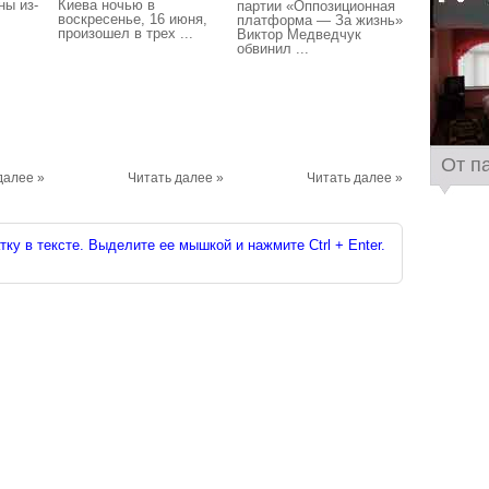
ны из-
Киева ночью в
партии «Оппозиционная
воскресенье, 16 июня,
платформа — За жизнь»
произошел в трех ...
Виктор Медведчук
обвинил ...
От п
далее »
Читать далее »
Читать далее »
ку в тексте. Выделите ее мышкой и нажмите Ctrl + Enter.